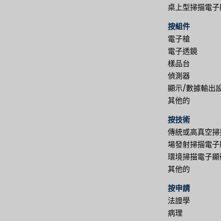
桌上型掃描電子
按組件
電子槍
電子透鏡
樣品台
偵測器
顯示/數據輸出
其他的
按技術
傳統或高真空掃描
場發射掃描電子
環境掃描電子顯微鏡
其他的
按申請
法證學
病理