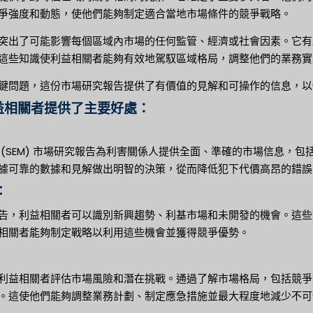
爭強度和動態，使他們能夠制定適合當地市場條件的競爭戰略。
突出了可能影響每個區域內市場的任何監管、經濟或社會因素。它有
這些知識使利益相關者能夠有效地駕馭區域格局，調整他們的業務實
鍵問題，這份市場研究報告提供了有價值的見解和可操作的信息，以
益相關者提供了主要好處：
：
 (SEM) 市場研究報告為利害關係人提供全面、準確的市場信息，
據可靠的數據和見解做出明智的決策，從而降低犯下代價高昂的錯誤
：
告，利益相關者可以識別新興趨勢、利基市場和未開發的機會。這些
相關者能夠制定戰略以利用這些機會並獲得競爭優勢。
：
利益相關者評估市場風險和潛在挑戰。通過了解市場格局，包括競爭
。這使他們能夠調整業務計劃、制定應急措施並最大程度地減少不可