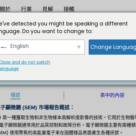
關於
行業
見解
接觸
M) 市場規模
've detected you might be speaking a different
nguage. Do you want to change to:
2 年規模將達到 2,437.96 百萬美元
English
Change Langua
生物樣本高解析度影像的技術。它用於生物醫學研究，以研究組織、
電子顯微鏡通常用於品質控制和故障分析。電子顯微鏡主要有兩
EM）。掃描電子顯微鏡 (SEM) 使用聚焦的高能量電子束在
Close and do not switch
language
 |
白細胞介素 |
出版商：
格式 ：
描述
表中的內容
電子顯微鏡 (SEM) 市場報告概述：
EM) 是一種獲取生物和非生物樣本高解析度影像的技術。它用於生
電子顯微鏡通常用於品質控制和故障分析。電子顯微鏡主要有兩種類型
(SEM) 使用聚焦的高能量電子束在固體樣品表面產生各種訊號。