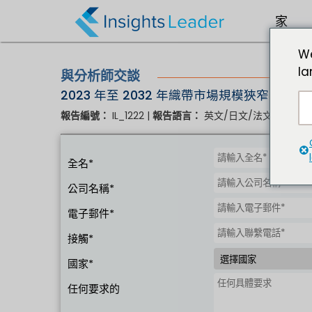
?>
家
We
la
與分析師交談
2023 年至 2032 年織帶市場規模狹窄
IL_1222 |
英文/日文/法文/德文 |
報告編號：
報告語言：
全名*
公司名稱*
電子郵件*
接觸*
國家*
任何要求的