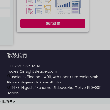
繼續購買
聯繫我們
+1-252-552-1404
sales@insightsleader.com
India : Office no - 406, 4th floor, Suratwala Mark
Plazzo, Hinjewadi, Pune 411057
16-8, Higashi 1-chome, Shibuya-ku, Tokyo 150-0011,
Japan
ader |版權所有