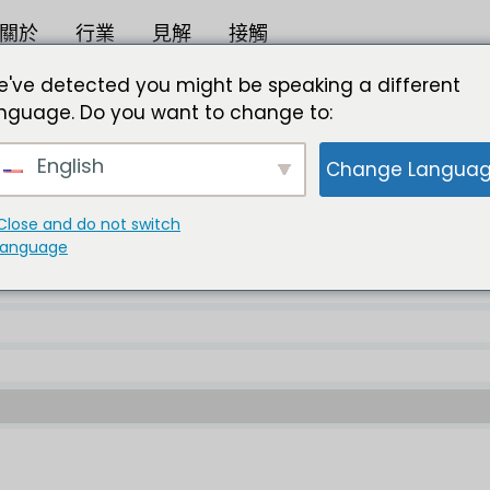
關於
行業
見解
接觸
've detected you might be speaking a different
nguage. Do you want to change to:
English
Change Langua
紅外線 |
出版商：
格式 ：
Close and do not switch
language