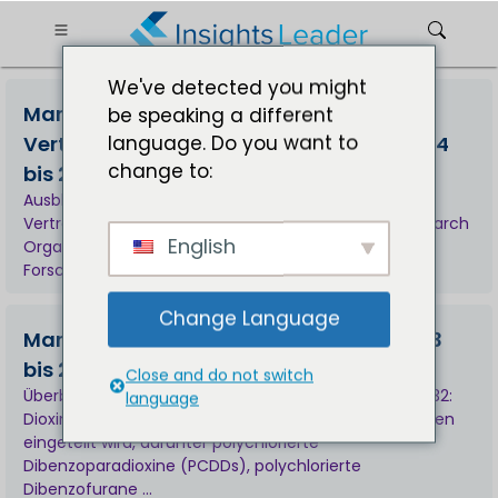
We've detected you might
Marktgröße für
be speaking a different
language. Do you want to
Vertragsforschungsorganisationen 2024
change to:
bis 2031
Ausblick auf den Marktbericht für
Vertragsforschungsorganisationen: Eine Clinical Research
English
Organization (CRO) ist ein Unternehmen, das
Forschungsmanagementdienste für … anbietet.
Change Language
Marktgröße für Dioxinanalysatoren 2023
bis 2032
Close and do not switch
Überblick über den Dioxinanalysator-Marktbericht 2032:
language
Dioxin ist das Nebenprodukt, das in verschiedene Typen
eingeteilt wird, darunter polychlorierte
Dibenzoparadioxine (PCDDs), polychlorierte
Dibenzofurane ...