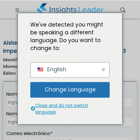
?>
We've detected you might
be speaking a different
SOLICITUD DE MUESTRA
language. Do you want to
Aislamiento de la cabina de la aeronave e
change to:
impermeable material tamaño 2025 a 2033
IL_2819
Identificación del informe:
En/Jp/Fr/De |
Idioma del informe:
English
infrarrojos |
Editor :
Formato :
Change Language
Nombre completo*
Close and do not switch
language
Nombre de empresa*
Correo electrónico*