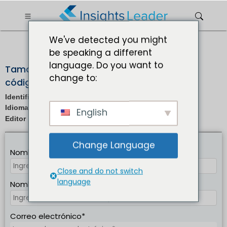
?>
We've detected you might
be speaking a different
SOLICITUD DE MUESTRA
language. Do you want to
Tamaño del mercado de impresoras de
change to:
códigos QR de 2023 a 2032
Número de modelo: IL_991
Identificación del informe:
En/Jp/Fr/De |
Idioma del informe:
English
infrarrojos |
Editor :
Formato :
Change Language
Nombre completo*
Close and do not switch
language
Nombre de empresa*
Correo electrónico*