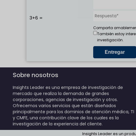
3+6 =
Comparta amablemente 
También estoy intere
investigación.
Sobre nosotros
Insights Leader es una empresa de investigación de
mercado que realiza la demanda de grandes
corporaciones, agencias de investigación y otros.
Ofrecemos varios servicios que están diseñados
principalmente para los dominios de atención médica, TI
y CMFE, una contribución clave de los cuales es la
investigación de la experiencia del cliente.
Insights Leader es un prod