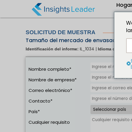
?>
Hoga
We
la
SOLICITUD DE MUESTRA
Tamaño del mercado de envasado al va
IL_1034 |
Identificación del informe:
Idioma del infor
Nombre completo*
Nombre de empresa*
Correo electrónico*
Contacto*
País*
Cualquier requisito