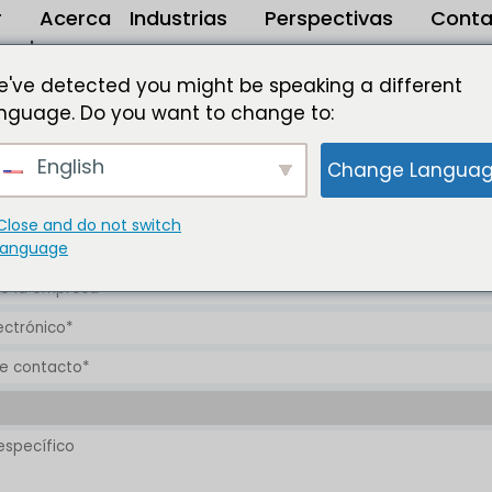
r
Acerca
Industrias
Perspectivas
Conta
de
've detected you might be speaking a different
nguage. Do you want to change to:
cío de 2023 a 2032
English
Change Langua
En/Jp/Fr/De |
infrarrojos |
me:
Editor :
Formato :
Close and do not switch
language