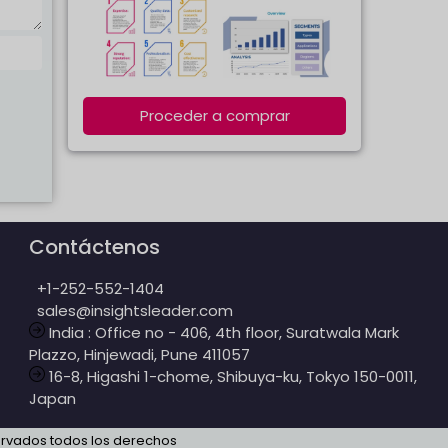
Proceder a comprar
Contáctenos
+1-252-552-1404
sales@insightsleader.com
India : Office no - 406, 4th floor, Suratwala Mark
Plazzo, Hinjewadi, Pune 411057
16-8, Higashi 1-chome, Shibuya-ku, Tokyo 150-0011,
Japan
servados todos los derechos