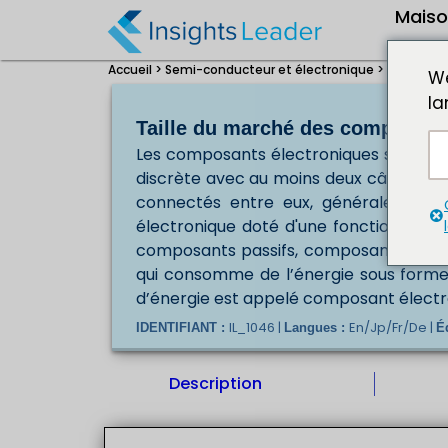
Mais
Accueil >
Semi-conducteur et électronique >
Taille du
We
la
Taille du marché des composant
Les composants électroniques sont de
discrète avec au moins deux câbles de 
connectés entre eux, généralement p
électronique doté d'une fonction part
composants passifs, composants acti
qui consomme de l’énergie sous forme 
d’énergie est appelé composant électro
IL_1046 |
En/Jp/Fr/De |
IDENTIFIANT :
Langues :
É
Description