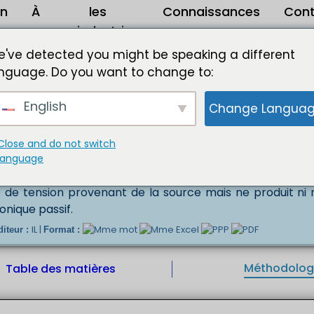
on
À
les
Connaissances
Con
propos
industries
 marché des composants électroniques 2023 à 2032
've detected you might be speaking a different
nguage. Do you want to change to:
s électroniques 2023 à 2032
English
Change Langua
s appareils électroniques généralement emballés sous 
connexion ou plots métalliques. Les appareils sont desti
ar soudure à un circuit imprimé (PCB), pour créer u
Close and do not switch
iculière. Les composants électroniques sont largement c
language
fs et composants électromécaniques. Le composant éle
de tension provenant de la source mais ne produit ni n
nique passif.
IL |
diteur :
Format :
Méthodolog
Table des matières