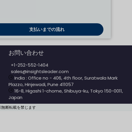
お問い合わせ
+1-252-552-1404
sales@insightsleader.com
India : Office no - 406, 4th floor, Suratwala Mark
Plazzo, Hinjewadi, Pune 411057
16-8, Higashi 1-chome, Shibuya-ku, Tokyo 150-0011,
Japan
Leader |無断転載を禁じます