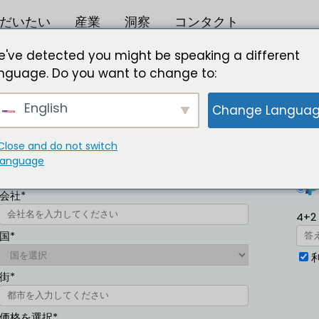
だいたい
産業
洞察
コンタクト
ェックアウト
've detected you might be speaking a different
nguage. Do you want to change to:
023年から2032年
English
Change Langua
IR |
:
フォーマット ：
Close and do not switch
ビジネスメール*
支
language
会社*
4+2
国*
街*
価格を選択*