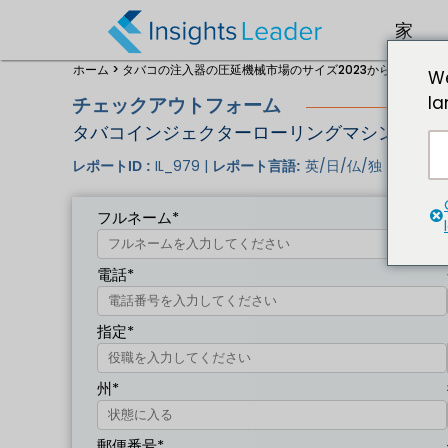
家
ホーム >
タバコの注入器の圧延機械市場のサイズ2023から2032 >
チ
We
la
チェックアウトフォーム
タバコインジェクターローリングマシン市場規模2
IL_979 |
英/日/仏/独 |
レポートID :
レポート言語:
出版社 
フルネーム*
電話*
指定*
州*
郵便番号*