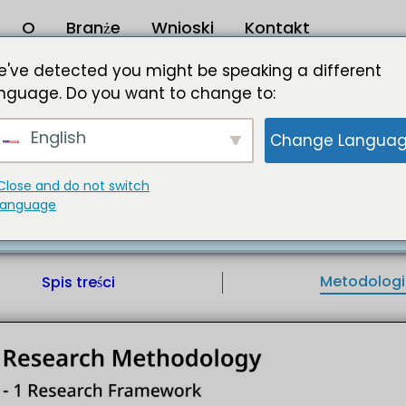
O
Branże
Wnioski
Kontakt
 biodruku 3D w latach 2023–2032
've detected you might be speaking a different
nguage. Do you want to change to:
atach 2023–2032
English
Change Langua
technologia łącząca dziedziny druku 3D i biotechnolog
ładających się z żywych komórek. Ta technika obejmuje
ynników wzrostu w celu wytworzenia lub wydrukowan
Close and do not switch
edyczne często mają na celu imitację cech naturalnych
language
IL |
a:
Format :
Metodolog
Spis treści