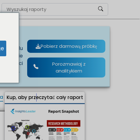
Pobierz darmową próbkę
ge
ii w celu
 łączenie
ia części
Porozmawiaj z
 tkanek.
analitykiem
ia
Kup, aby przeczytać cały raport