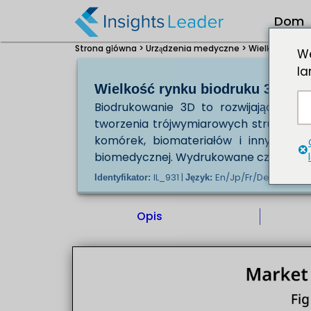
Dom
Strona główna >
Urządzenia medyczne >
Wielkość rynku
We
la
Wielkość rynku biodruku 3D w l
Biodrukowanie 3D to rozwijająca się 
tworzenia trójwymiarowych struktur sk
komórek, biomateriałów i innych cz
biomedycznej. Wydrukowane części biom
IL_931 |
En/Jp/Fr/De |
Identyfikator:
Język:
Wydawc
Opis