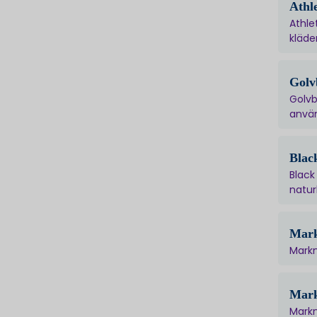
Athl
Athle
kläder.
Golv
Golvb
använ
Blac
Black
naturl
Mark
Markn
Mark
Markn