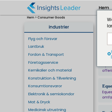
Hem
Hem >
Consumer Goods
We
la
industrier
Golf
Flyg och försvar
Golf 
compr
Lantbruk
Fordon & Transport
Opti
Företagsservice
Optic
Kemikalier och material
offer
Konstruktion & Tillverkning
Konsumtionsvaror
Eque
Eques
Elektronik & semiokondor
omfat
Mat & Dryck
Medicinsk utrustning