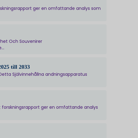
orskningsrapport ger en omfattande analys som
yhet Och Souvenirer
..
25 till 2033
Detta Självinnehållna andningsapparatus
t forskningsrapport ger en omfattande analys