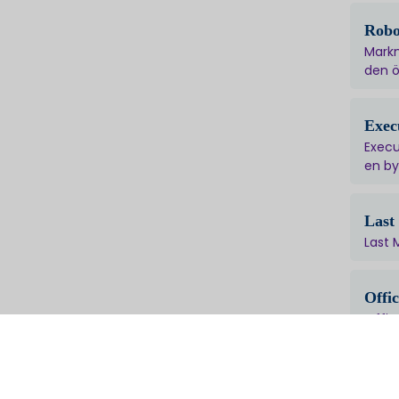
Robo
Mark
den 
Exec
Execu
en by
Last
Last 
Offi
Offic
oläslig
Markn