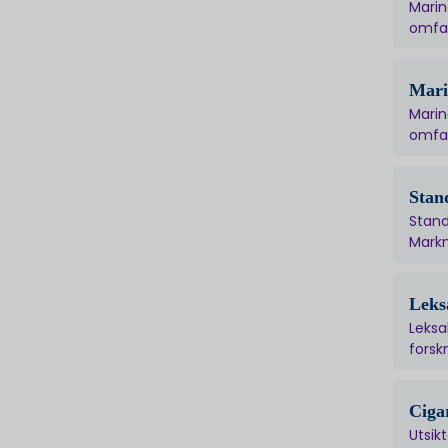
Marin
omfat
Mari
Marin
omfat
Stan
Stand
Markn
Leks
Leksa
forsk
Ciga
Utsik