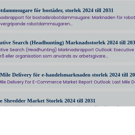
tdammsugare för bostäder, storlek 2024 till 2031
nadsrapport för bostadsrobotdammsugare: Marknaden för robo
övergripande robotdammsugaren...
utive Search (Headhunting) Marknadsstorlek 2024 till 20
tive Search (Headhunting) Marknadsrapport Outlook: Executive Se
rå eller organisation som används av arbetsgivare...
 Mile Delivery för e-handelsmarknaden storlek 2024 till 2
Mile Delivery For E-Commerce Market Report Outlook: Last Mile Del
ce Shredder Market Storlek 2024 till 2031
e Shredder Market Report Outlook: En kontorsförstörare är en mas
t...
ad för klätterutrustning, storlek 2024 till 2031