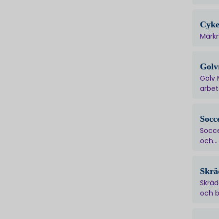
Cyke
Markn
Golv
Golv 
arbets
Socc
Socce
och...
Skrä
Skräd
och b