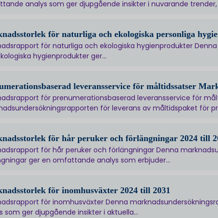
tande analys som ger djupgående insikter i nuvarande trender,
nadsstorlek för naturliga och ekologiska personliga hygie
adsrapport för naturliga och ekologiska hygienprodukter Denna
kologiska hygienprodukter ger...
umerationsbaserad leveransservice för måltidssatser Mark
adsrapport för prenumerationsbaserad leveransservice för mål
adsundersökningsrapporten för leverans av måltidspaket för pr
nadsstorlek för hår peruker och förlängningar 2024 till 
adsrapport för hår peruker och förlängningar Denna marknadsu
ngningar ger en omfattande analys som erbjuder...
nadsstorlek för inomhusväxter 2024 till 2031
adsrapport för inomhusväxter Denna marknadsundersökningsra
s som ger djupgående insikter i aktuella...