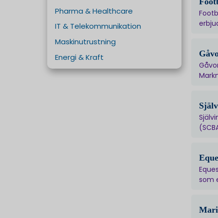
Foot
Pharma & Healthcare
Footb
erbju
IT & Telekommunikation
Maskinutrustning
Gåvo
Energi & Kraft
Gåvor
Markn
Själ
Själv
(SCBA
Eque
Eques
som e
Mari