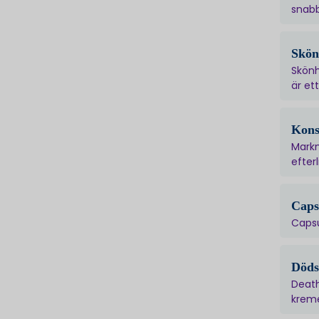
snabb
Skön
Skönh
är et
Kons
Markn
efterl
Caps
Capsu
Döds
Death
kreme