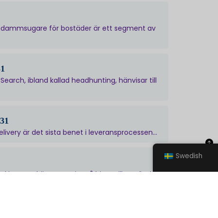
tdammsugare för bostäder är ett segment av
31
arch, ibland kallad headhunting, hänvisar till
031
ivery är det sista benet i leveransprocessen...
Swedish
kin som skär papper i små bitar, vilket gör det