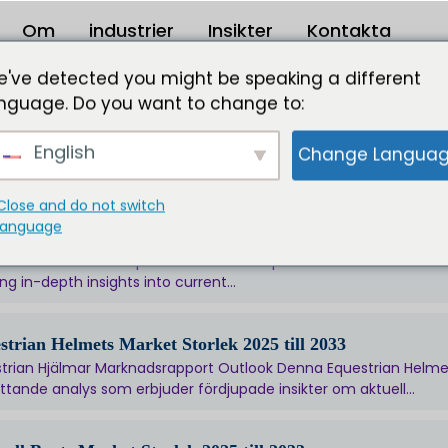
Om
industrier
Insikter
Kontakta
've detected you might be speaking a different
nguage. Do you want to change to:
 Clubs And Equipment Market Size 2025 to 2033
English
Change Langua
Clubs And Equipment Market Report Outlook This Golf Clubs And
ehensive analysis offering...
Close and do not switch
language
cal Lenses Market Size 2025 to 2033
al Lenses Market Report Outlook This Optical Lenses Market res
ing in-depth insights into current...
strian Helmets Market Storlek 2025 till 2033
trian Hjälmar Marknadsrapport Outlook Denna Equestrian Helmet
tande analys som erbjuder fördjupade insikter om aktuell...