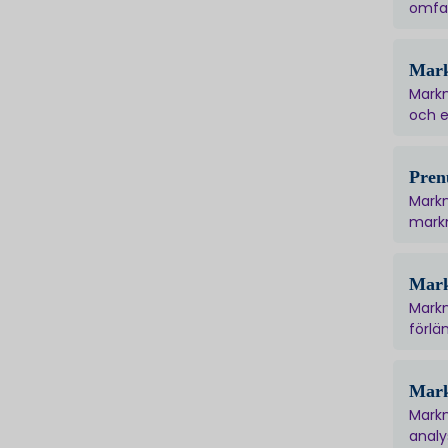
omfat
Mark
Markn
och e
Pren
Markn
markn
Mark
Markn
förlä
Mark
Markn
analy