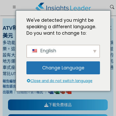
We've detected you might be
speaking a different language.
ATV和UTV配件市場到2032年，尺寸將達到XXX
Do you want to change to:
美元
多功能地形車 (UTV) 的製造和使用更多用於工作而不是娛
樂。這些車輛體積龐大、動力強勁，能夠並排容納乘客，並
English
設有大量儲存空間。此外，車輛通常用於在無法使用卡車的
地方運輸設備和物資。此外，全地形車（ATV）是具有摩托
車式座椅和車把轉向裝置的四輪越野車。此外，全地形車通
Change Language
常比UTV小，並且操作起來更加耗費體力。
Close and do not switch language
IL_1042 |
報告編號：
英文/日文/法文/德文 |
報告語言：
白細胞介素 |
出版商：
格式 ：
下載免費樣品