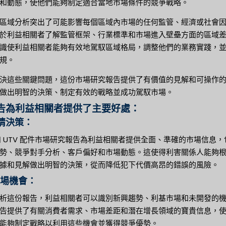
和動態，使他們能夠制定適合當地市場條件的競爭戰略。
區域分析突出了可能影響每個區域內市場的任何監管、經濟或社會
於利益相關者了解監管框架、行業標準和市場進入壁壘方面的區域
識使利益相關者能夠有效地駕馭區域格局，調整他們的業務實踐，
規。
決這些關鍵問題，這份市場研究報告提供了有價值的見解和可操作
做出明智的決策、制定有效的戰略並成功駕馭市場。
告為利益相關者提供了主要好處：
知情決策：
 和 UTV 配件市場研究報告為利益相關者提供全面、準確的市場信息，
勢、競爭對手分析、客戶偏好和市場動態。這使得利害關係人能夠
據和見解做出明智的決策，從而降低犯下代價高昂的錯誤的風險。
市場機會：
析這份報告，利益相關者可以識別新興趨勢、利基市場和未開發的
告提供了有關消費者需求、市場差距和潛在增長領域的寶貴信息，
能夠制定戰略以利用這些機會並獲得競爭優勢。