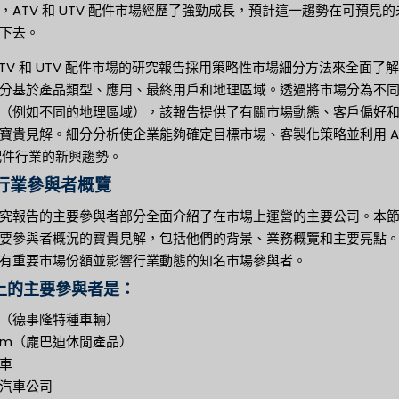
，ATV 和 UTV 配件市場經歷了強勁成長，預計這一趨勢在可預見的
下去。
ATV 和 UTV 配件市場的研究報告採用策略性市場細分方法來全面了
分基於產品類型、應用、最終用戶和地理區域。透過將市場分為不
（例如不同的地理區域），該報告提供了有關市場動態、客戶偏好
寶貴見解。細分分析使企業能夠確定目標市場、客製化策略並利用 AT
 配件行業的新興趨勢。
行業參與者概覽
究報告的主要參與者部分全面介紹了在市場上運營的主要公司。本
要參與者概況的寶貴見解，包括他們的背景、業務概覽和主要亮點
有重要市場份額並影響行業動態的知名市場參與者。
上的主要參與者是：
（德事隆特種車輛）
 Am（龐巴迪休閒產品）
車
汽車公司