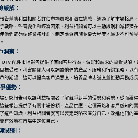
風險緩解：
報告幫助利益相關者評估市場風險和潛在挑戰。通過了解市場格局
手戰略、監管變化和經濟因素，利益相關者可以主動識別和減輕潛
使他們能夠調整業務計劃、制定應急措施並最大程度地減少不可預
。
客戶洞察：
 和 UTV 配件市場報告提供了有關客戶行為、偏好和需求的寶貴見解。
目標受眾，利害關係人可以調整他們的產品、服務和行銷策略，以
戶的期望。這可以提高客戶滿意度、培養品牌忠誠度並推動業務成
競爭優勢：
場研究報告可以讓利益相關者了解競爭對手的優勢和劣勢，從而獲
這些報告提供了有關市場份額、產品供應、定價策略和客戶感知的
了這些知識，利益相關者就可以製定戰略來區分自己，改進他們的
並有效地在市場中定位自己。
長期規劃：