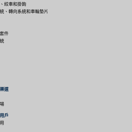
、絞車和掛鉤
統、轉向系統和車輪墊片
套件
統
渠道
場
用戶
用