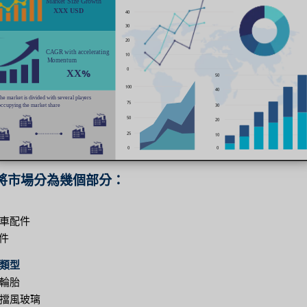
將市場分為幾個部分：
車配件
配件
類型
輪胎
擋風玻璃