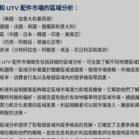
 和 UTV 配件市場的區域分析：
（美國、加拿大和墨西哥）
德國、法國、英國、俄羅斯和意大利）
區（中國、日本、韓國、印度、東南亞）
（巴西、阿根廷、哥倫比亞等）
非洲（沙特阿拉伯、阿聯酋、埃及、尼日利亞和南非）
 和 UTV 配件市場報告包括詳細的區域分析，可全面了解不同地理區域
和趨勢。區域分析著重於關鍵區域或國家，檢視市場規模、市場成
有率、消費者行為以及每個區域內的競爭格局等因素。
析使利益相關者能夠確定區域市場潛力和增長機會。它幫助他們了
獨特特徵和偏好，該報告還有助於有效地瞄準特定區域市場。通過
買力和文化差異的區域差異，利益相關者可以就市場准入、擴張和
明智的決策。
區域分析提供了對每個區域內競爭格局的見解。它確定了主要參與
場份額和他們的戰略。這些信息有助於利益相關者評估每個地區特