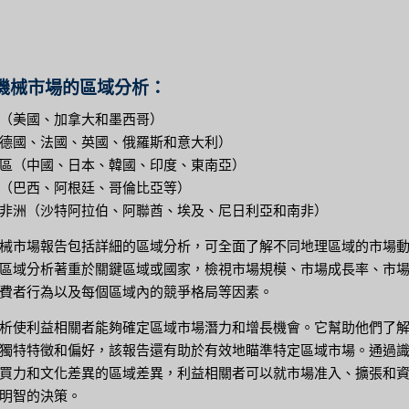
機械市場的區域分析：
（美國、加拿大和墨西哥）
德國、法國、英國、俄羅斯和意大利）
區（中國、日本、韓國、印度、東南亞）
（巴西、阿根廷、哥倫比亞等）
非洲（沙特阿拉伯、阿聯酋、埃及、尼日利亞和南非）
械市場報告包括詳細的區域分析，可全面了解不同地理區域的市場
區域分析著重於關鍵區域或國家，檢視市場規模、市場成長率、市
費者行為以及每個區域內的競爭格局等因素。
析使利益相關者能夠確定區域市場潛力和增長機會。它幫助他們了
獨特特徵和偏好，該報告還有助於有效地瞄準特定區域市場。通過
買力和文化差異的區域差異，利益相關者可以就市場准入、擴張和
明智的決策。