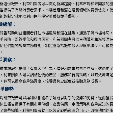
析這份報告，利益相關者可以識別新興趨勢、利基市場和未開發的
告提供了有關消費者需求、市場差距和潛在增長領域的寶貴信息，
能夠制定戰略以利用這些機會並獲得競爭優勢。
風險緩解：
報告幫助利益相關者評估市場風險和潛在挑戰。通過了解市場格局
手戰略、監管變化和經濟因素，利益相關者可以主動識別和減輕潛
使他們能夠調整業務計劃、制定應急措施並最大程度地減少不可預
。
客戶洞察：
械市場報告提供了有關客戶行為、偏好和需求的寶貴見解。透過更
，利害關係人可以調整他們的產品、服務和行銷策略，以有效地滿
。這可以提高客戶滿意度、培養品牌忠誠度並推動業務成長。
競爭優勢：
場研究報告可以讓利益相關者了解競爭對手的優勢和劣勢，從而獲
這些報告提供了有關市場份額、產品供應、定價策略和客戶感知的
了這些知識，利益相關者就可以製定戰略來區分自己，改進他們的