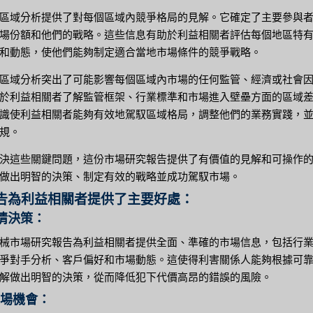
區域分析提供了對每個區域內競爭格局的見解。它確定了主要參與
場份額和他們的戰略。這些信息有助於利益相關者評估每個地區特
和動態，使他們能夠制定適合當地市場條件的競爭戰略。
區域分析突出了可能影響每個區域內市場的任何監管、經濟或社會
於利益相關者了解監管框架、行業標準和市場進入壁壘方面的區域
識使利益相關者能夠有效地駕馭區域格局，調整他們的業務實踐，
規。
決這些關鍵問題，這份市場研究報告提供了有價值的見解和可操作
做出明智的決策、制定有效的戰略並成功駕馭市場。
告為利益相關者提供了主要好處：
知情決策：
械市場研究報告為利益相關者提供全面、準確的市場信息，包括行
爭對手分析、客戶偏好和市場動態。這使得利害關係人能夠根據可
解做出明智的決策，從而降低犯下代價高昂的錯誤的風險。
市場機會：