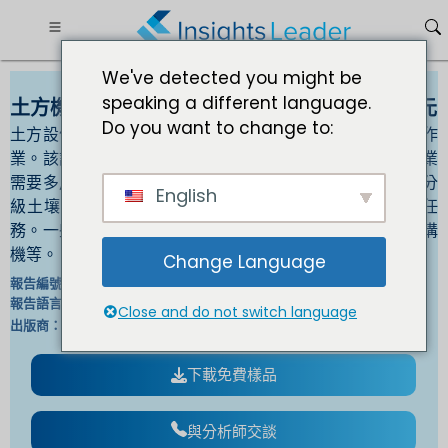
We've detected you might be
speaking a different language.
土方機械市場到2032年規模將達242.9582億美元
Do you want to change to:
土方設備是重型設備，通常設計用於涉及土方工程的建築作
業。該設備用於移動大量土方、挖掘景觀地基等。土方作業
需要多用途重型機械來執行挖掘、裝卸、搬運大量土方、分
English
級土壤、破碎岩石、景觀美化、清除碎片和拆除工作等任
務。一些常用的施工設備包括挖土機、反鏟、推土機和挖溝
機等。
Change Language
IL_1055 |
報告編號：
英文/日文/法文/德文 |
報告語言：
Close and do not switch language
白細胞介素 |
出版商：
格式 ：
下載免費樣品
與分析師交談