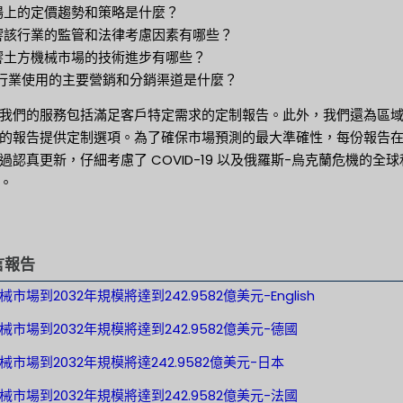
市場上的定價趨勢和策略是什麼？
影響該行業的監管和法律考慮因素有哪些？
影響土方機械市場的技術進步有哪些？
 該行業使用的主要營銷和分銷渠道是什麼？
我們的服務包括滿足客戶特定需求的定制報告。此外，我們還為區
的報告提供定制選項。為了確保市場預測的最大準確性，每份報告
過認真更新，仔細考慮了 COVID-19 以及俄羅斯-烏克蘭危機的全球
。
言報告
市場到2032年規模將達到242.9582億美元-English
械市場到2032年規模將達到242.9582億美元-德國
械市場到2032年規模將達242.9582億美元-日本
械市場到2032年規模將達到242.9582億美元-法國