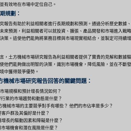
並有效地在市場中定位自己。
長期規劃：
究報告有助於利益相關者進行長期規劃和預測。通過分析歷史數據
未來預測，利益相關者可以就投資、擴張、產品開發和市場進入戰
決策。這使他們能夠將業務目標與市場現實相結合，並製定可持續
言，土方機械市場研究報告為利益相關者提供了寶貴的見解和數據
使他們能夠做出明智的決策，識別市場機會，降低風險，並在不斷
境中獲得競爭優勢。
方機械市場研究報告回答的關鍵問題：
目前市場規模和預計增長情況如何？
影響行業的市場趨勢和動態是什麼？
方機械市場的主要競爭對手有哪些？ 他們的市佔率是多少？
主要客戶群及其偏好是什麼？
市場增長的驅動因素和障礙是什麼？
新興市場機會和潛在風險是什麼？