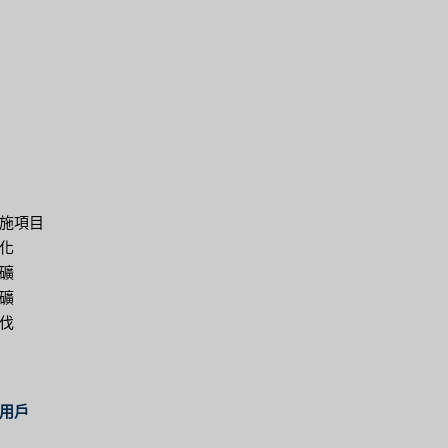
施項目
化
礦
礦
伐
用戶