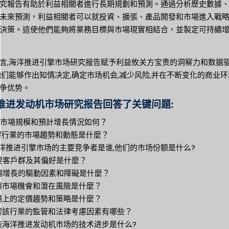
究報告有助於利益相關者進行長期規劃和預測。通過分析歷史數據
未來預測，利益相關者可以就投資、擴張、產品開發和市場進入戰
決策。這使他們能夠將業務目標與市場現實相結合，並製定可持續
言,海洋推进引擎市场研究报告赋予利益攸关方宝贵的洞察力和数据
他们能够作出知情决定,确定市场机会,减少风险,并在不断变化的商业
争优势。
推进发动机市场研究报告回答了关键问题:
目前市場規模和預計增長情況如何？
影響行業的市場趨勢和動態是什麼？
 海洋推进引擎市场的主要竞争者是谁,他们的市场份额是什么?
主要客戶群及其偏好是什麼？
市場增長的驅動因素和障礙是什麼？
新興市場機會和潛在風險是什麼？
市場上的定價趨勢和策略是什麼？
影響該行業的監管和法律考慮因素有哪些？
塑造海洋推进发动机市场的技术进步是什么?