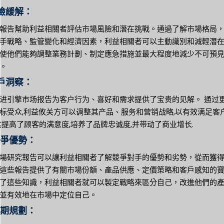
風險緩解：
報告幫助利益相關者評估市場風險和潛在挑戰。通過了解市場格局
手戰略、監管變化和經濟因素，利益相關者可以主動識別和減輕潛
使他們能夠調整業務計劃、制定應急措施並最大程度地減少不可預
。
客戶洞察：
进引擎市场报告为客户行为、喜好和需求提供了宝贵的见解。 通过
标受众,利益攸关方可以调整其产品、服务和营销战略,以有效满足客
这提高了顾客的满意度,培养了品牌忠诚度,并带动了商业增长.
競爭優勢：
場研究報告可以讓利益相關者了解競爭對手的優勢和劣勢，從而獲
這些報告提供了有關市場份額、產品供應、定價策略和客戶感知的
了這些知識，利益相關者就可以製定戰略來區分自己，改進他們的
並有效地在市場中定位自己。
長期規劃：