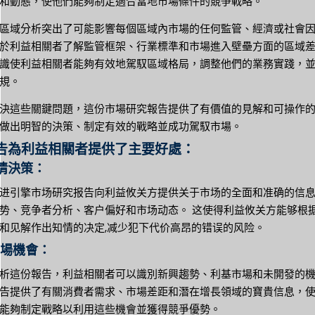
和動態，使他們能夠制定適合當地市場條件的競爭戰略。
區域分析突出了可能影響每個區域內市場的任何監管、經濟或社會
於利益相關者了解監管框架、行業標準和市場進入壁壘方面的區域
識使利益相關者能夠有效地駕馭區域格局，調整他們的業務實踐，
規。
決這些關鍵問題，這份市場研究報告提供了有價值的見解和可操作
做出明智的決策、制定有效的戰略並成功駕馭市場。
告為利益相關者提供了主要好處：
知情決策：
进引擎市场研究报告向利益攸关方提供关于市场的全面和准确的信息
势、竞争者分析、客户偏好和市场动态。 这使得利益攸关方能够根
和见解作出知情的决定,减少犯下代价高昂的错误的风险。
市場機會：
析這份報告，利益相關者可以識別新興趨勢、利基市場和未開發的
告提供了有關消費者需求、市場差距和潛在增長領域的寶貴信息，
能夠制定戰略以利用這些機會並獲得競爭優勢。