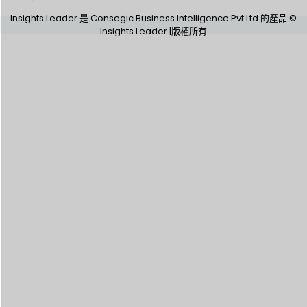
Insights Leader 是 Consegic Business Intelligence Pvt Ltd 的產品 ©
Insights Leader |版權所有