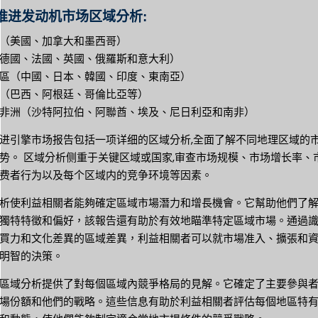
推进发动机市场区域分析:
（美國、加拿大和墨西哥）
德國、法國、英國、俄羅斯和意大利）
區（中國、日本、韓國、印度、東南亞）
（巴西、阿根廷、哥倫比亞等）
非洲（沙特阿拉伯、阿聯酋、埃及、尼日利亞和南非）
进引擎市场报告包括一项详细的区域分析,全面了解不同地理区域的
势。 区域分析侧重于关键区域或国家,审查市场规模、市场增长率、
费者行为以及每个区域内的竞争环境等因素。
析使利益相關者能夠確定區域市場潛力和增長機會。它幫助他們了
獨特特徵和偏好，該報告還有助於有效地瞄準特定區域市場。通過
買力和文化差異的區域差異，利益相關者可以就市場准入、擴張和
明智的決策。
區域分析提供了對每個區域內競爭格局的見解。它確定了主要參與
場份額和他們的戰略。這些信息有助於利益相關者評估每個地區特