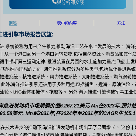
與分析師交談
描述
表中的內容
方法
推进引擎市场报告展望:
进 系统被称为用来产生推力,推动海洋工艺在水上发展的技术。 海洋
于从一个港口到另一个港口运输货物,包括自然资源、消费品和其他
循牛顿斯第三运动定律. 推进装置在周围的水上施加力量,在飞船上发
将飞船推向理想的方向. 海洋推进系统分为多种类型,包括优化推进系
推进系统、核推进系统、风力推进系统、太阳推进系统、燃气涡轮
 此外,海洋推进引擎还被用于多种用途,包括捕鱼、近海、原油油轮、
油轮、LNG载体和掩体、拖船等。 另外,海运推进引擎也被军事工业使
洋推进发动机市场规模价值6,267.21美元 Mn在2023年,预计
280.58美元. Mn到2031年,在2024年至2031年的CAGR生长5.1
,在技术进步的推动下,海洋推进发动机市场出现了显著增长。 这份市
全面分析了海洋推进引擎市场,包括当前趋势、关键驱动因素和挑战