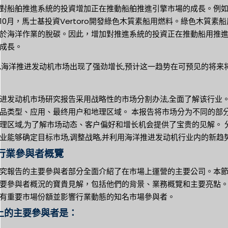
對船舶推進系統的投資增加正在推動船舶推進引擎市場的成長。例
1年10月，馬士基投資Vertoro開發綠色木質素船用燃料。綠色木質素
於海洋作業的脫碳。因此，增加對推進系統的投資正在推動船用推
成長。
,海洋推进发动机市场出现了强劲增长,预计这一趋势在可预见的将来
进发动机市场研究报告采用战略性的市场分割办法,全面了解该行业。
品类型、应用、最终用户和地理区域。 本报告将市场分为不同的部分
理区域,为了解市场动态、客户偏好和增长机会提供了宝贵的见解。 
业能够确定目标市场,调整战略,并利用海洋推进发动机行业内的新趋
行業參與者概覽
究報告的主要參與者部分全面介紹了在市場上運營的主要公司。本
要參與者概況的寶貴見解，包括他們的背景、業務概覽和主要亮點
有重要市場份額並影響行業動態的知名市場參與者。
上的主要參與者是：