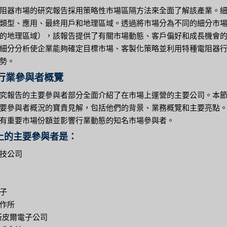
阻器市場的研究報告採用策略性市場區隔方法來全面了解該產業。
類型、應用、最終用戶和地理區域。透過將市場分為不同的細分市
的地理區域），該報告提供了有關市場動態、客戶偏好和成長機會
細分分析使企業能夠確定目標市場、客製化策略並利用特種電阻器
勢。
行業參與者概覽
究報告的主要參與者部分全面介紹了在市場上運營的主要公司。本
要參與者概況的寶貴見解，包括他們的背景、業務概覽和主要亮點
有重要市場份額並影響行業動態的知名市場參與者。
上的主要參與者是：
技公司
子
作所
 斯皮爾電子公司