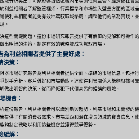
區域分析突出了可能影響每個區域內市場的任何監管、經濟或社會
於利益相關者了解監管框架、行業標準和市場進入壁壘方面的區域
識使利益相關者能夠有效地駕馭區域格局，調整他們的業務實踐，
規。
決這些關鍵問題，這份市場研究報告提供了有價值的見解和可操作
做出明智的決策、制定有效的戰略並成功駕馭市場。
告為利益相關者提供了主要好處：
知情決策：
阻器市場研究報告為利益相關者提供全面、準確的市場信息，包括
爭對手分析、客戶偏好和市場動態。這使得利害關係人能夠根據可
解做出明智的決策，從而降低犯下代價高昂的錯誤的風險。
市場機會：
析這份報告，利益相關者可以識別新興趨勢、利基市場和未開發的
告提供了有關消費者需求、市場差距和潛在增長領域的寶貴信息，
能夠制定戰略以利用這些機會並獲得競爭優勢。
風險緩解：