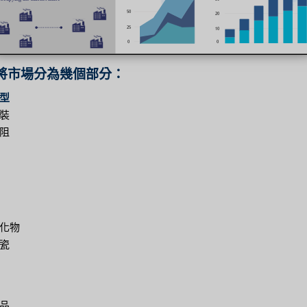
將市場分為幾個部分：
型
裝
阻
化物
瓷
品