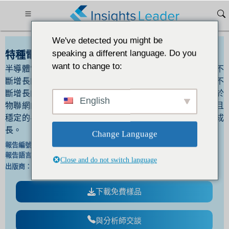
We've detected you might be
speaking a different language. Do you
特種電阻器市場到2030年尺寸將達到XXX美元
want to change to:
半導體電阻器需求的不斷增長正在推動市場成長電子產業不
斷增長的創新以及消費者對緊湊、光滑的消費性電子產品不
斷增長的需求正在推動對特種電阻器的需求。此外，對基於
English
物聯網的智慧型設備的需求不斷增長，推動了對溫度高效且
穩定的半導體的額外需求，從而促進了特種電阻器市場的成
長。
Change Language
報告編號：
IL_1341 |
報告語言：
英文/日文/法文/德文 |
Close and do not switch language
出版商：
白細胞介素 |
格式 ：
下載免費樣品
與分析師交談