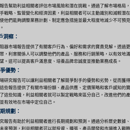
報告幫助利益相關者評估市場風險和潛在挑戰。通過了解市場格局
手戰略、監管變化和經濟因素，利益相關者可以主動識別和減輕潛
使他們能夠調整業務計劃、制定應急措施並最大程度地減少不可預
。
客戶洞察：
阻器市場報告提供了有關客戶行為、偏好和需求的寶貴見解。透過
眾，利害關係人可以調整他們的產品、服務和行銷策略，以有效地
望。這可以提高客戶滿意度、培養品牌忠誠度並推動業務成長。
競爭優勢：
場研究報告可以讓利益相關者了解競爭對手的優勢和劣勢，從而獲
這些報告提供了有關市場份額、產品供應、定價策略和客戶感知的
了這些知識，利益相關者就可以製定戰略來區分自己，改進他們的
並有效地在市場中定位自己。
長期規劃：
究報告有助於利益相關者進行長期規劃和預測。通過分析歷史數據
未來預測，利益相關者可以就投資、擴張、產品開發和市場進入戰