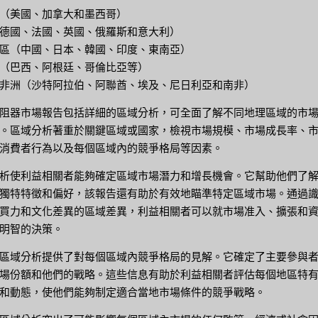
（美國、加拿大和墨西哥）
德國、法國、英國、俄羅斯和意大利）
區（中國、日本、韓國、印度、東南亞）
（巴西、阿根廷、哥倫比亞等）
非洲（沙特阿拉伯、阿聯酋、埃及、尼日利亞和南非）
阻器市場報告包括詳細的區域分析，可全面了解不同地理區域的市
。區域分析著重於關鍵區域或國家，檢視市場規模、市場成長率、
消費者行為以及每個區域內的競爭格局等因素。
析使利益相關者能夠確定區域市場潛力和增長機會。它幫助他們了
獨特特徵和偏好，該報告還有助於有效地瞄準特定區域市場。通過
買力和文化差異的區域差異，利益相關者可以就市場准入、擴張和
明智的決策。
區域分析提供了對每個區域內競爭格局的見解。它確定了主要參與
場份額和他們的戰略。這些信息有助於利益相關者評估每個地區特
和動態，使他們能夠制定適合當地市場條件的競爭戰略。