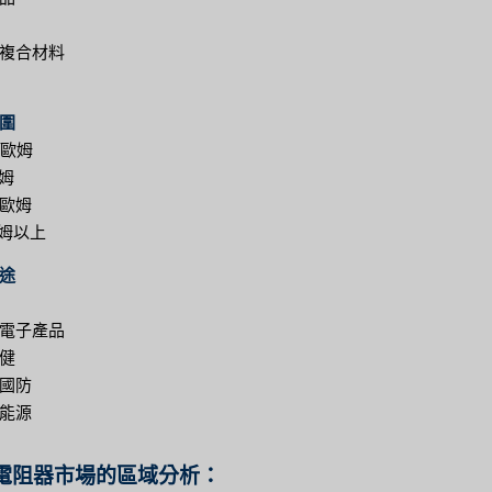
複合材料
圍
 歐姆
歐姆
00歐姆
歐姆以上
途
電子產品
健
國防
能源
電阻器市場的區域分析：