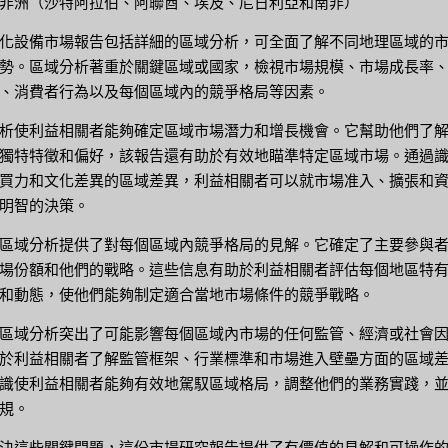
非洲（沙特阿拉伯、阿聯酋、埃及、尼日利亞和南非）
化設備市場報告包括詳細的區域分析，可全面了解不同地理區域的
勢。區域分析著重於關鍵區域或國家，檢視市場規模、市場成長率
、消費者行為以及每個區域內的競爭格局等因素。
析使利益相關者能夠確定區域市場潛力和增長機會。它幫助他們了
獨特特徵和偏好，該報告還有助於有效地瞄準特定區域市場。通過
買力和文化差異的區域差異，利益相關者可以就市場准入、擴張和
明智的決策。
區域分析提供了對每個區域內競爭格局的見解。它確定了主要參與
場份額和他們的戰略。這些信息有助於利益相關者評估每個地區特
和動態，使他們能夠制定適合當地市場條件的競爭戰略。
區域分析突出了可能影響每個區域內市場的任何監管、經濟或社會
於利益相關者了解監管框架、行業標準和市場進入壁壘方面的區域
識使利益相關者能夠有效地駕馭區域格局，調整他們的業務實踐，
規。
決這些關鍵問題，這份市場研究報告提供了有價值的見解和可操作