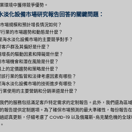
業環境中獲得競爭優勢。
水淡化設備市場研究報告回答的關鍵問題：
目前市場規模和預計增長情況如何？
影響行業的市場趨勢和動態是什麼？
是海水淡化設備市場的主要競爭對手？
主要客戶群及其偏好是什麼？
市場增長的驅動因素和障礙是什麼？
新興市場機會和潛在風險是什麼？
市場上的定價趨勢和策略是什麼？
影響該行業的監管和法律考慮因素有哪些？
影響海水淡化設備市場的技術進步有哪些？
 該行業使用的主要營銷和分銷渠道是什麼？
我們的服務包括滿足客戶特定需求的定制報告。此外，我們還為區
的報告提供定制選項。為了確保市場預測的最大準確性，每份報告
過認真更新，仔細考慮了 COVID-19 以及俄羅斯-烏克蘭危機的全球
。