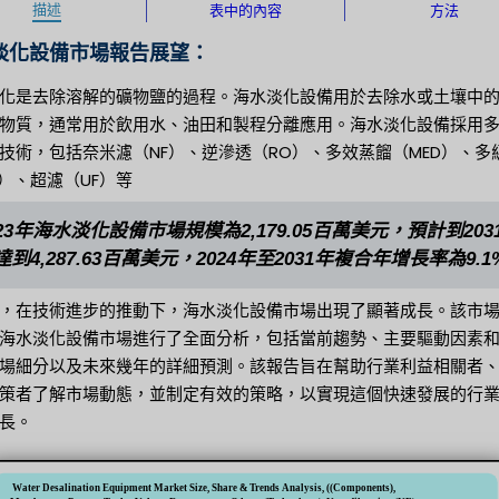
描述
表中的內容
方法
淡化設備市場報告展望：
化是去除溶解的礦物鹽的過程。海水淡化設備用於去除水或土壤中
物質，通常用於飲用水、油田和製程分離應用。海水淡化設備採用
技術，包括奈米濾（NF）、逆滲透（RO）、多效蒸餾（MED）、多
F）、超濾（UF）等
023年海水淡化設備市場規模為2,179.05百萬美元，預計到203
達到4,287.63百萬美元，2024年至2031年複合年增長率為9.1
，在技術進步的推動下，海水淡化設備市場出現了顯著成長。該市
海水淡化設備市場進行了全面分析，包括當前趨勢、主要驅動因素
場細分以及未來幾年的詳細預測。該報告旨在幫助行業利益相關者
策者了解市場動態，並制定有效的策略，以實現這個快速發展的行
長。