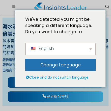
We've detected you might be
speaking a different language.
海水淡化設備市場到2030年規模將達到42.8763
Do you want to change to:
億美元
淡水需求的增加正在推動海水淡化設備市場的成長淡水需求
的增加正在推動海水淡化設備市場的成長。此外，淡水資源
English
的枯竭正在推動對海水淡化設備的需求。
IL_1337 |
報告編號：
Change Language
英文/日文/法文/德文 |
報告語言：
白細胞介素 |
出版商：
格式 ：
Close and do not switch language
下載免費樣品
與分析師交談