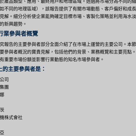
於產品類型、應用、最終用戶和地理區域。透過將市場分為不同的
如不同的地理區域），該報告提供了有關市場動態、客戶偏好和成
見解。細分分析使企業能夠確定目標市場、客製化策略並利用海水
的新興趨勢。
行業參與者概覽
究報告的主要參與者部分全面介紹了在市場上運營的主要公司。本
要參與者概況的寶貴見解，包括他們的背景、業務概覽和主要亮點
有重要市場份額並影響行業動態的知名市場參與者。
上的主要參與者是：
公司
集團
娜
茨
機株式會社
亞