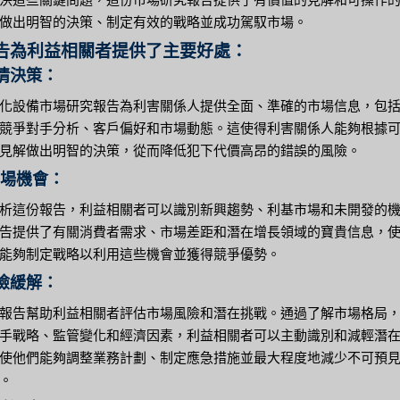
做出明智的決策、制定有效的戰略並成功駕馭市場。
告為利益相關者提供了主要好處：
知情決策：
化設備市場研究報告為利害關係人提供全面、準確的市場信息，包
競爭對手分析、客戶偏好和市場動態。這使得利害關係人能夠根據
見解做出明智的決策，從而降低犯下代價高昂的錯誤的風險。
市場機會：
析這份報告，利益相關者可以識別新興趨勢、利基市場和未開發的
告提供了有關消費者需求、市場差距和潛在增長領域的寶貴信息，
能夠制定戰略以利用這些機會並獲得競爭優勢。
風險緩解：
報告幫助利益相關者評估市場風險和潛在挑戰。通過了解市場格局
手戰略、監管變化和經濟因素，利益相關者可以主動識別和減輕潛
使他們能夠調整業務計劃、制定應急措施並最大程度地減少不可預
。