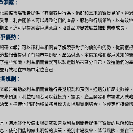
客戶洞察：
化設備市場報告提供了有關客戶行為、偏好和需求的寶貴見解。透
受眾，利害關係人可以調整他們的產品、服務和行銷策略，以有效
期望。這可以提高客戶滿意度、培養品牌忠誠度並推動業務成長。
競爭優勢：
場研究報告可以讓利益相關者了解競爭對手的優勢和劣勢，從而獲
這些報告提供了有關市場份額、產品供應、定價策略和客戶感知的
了這些知識，利益相關者就可以製定戰略來區分自己，改進他們的
並有效地在市場中定位自己。
長期規劃：
究報告有助於利益相關者進行長期規劃和預測。通過分析歷史數據
未來預測，利益相關者可以就投資、擴張、產品開發和市場進入戰
決策。這使他們能夠將業務目標與市場現實相結合，並製定可持續
言，海水淡化設備市場研究報告為利益相關者提供了寶貴的見解和
息，使他們能夠做出明智的決策，識別市場機會，降低風險，並在