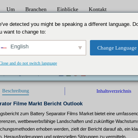
Um
Branchen
Einblicke
Kontakt
rkt Größe 2024 bis 2031
've detected you might be speaking a different language. D
u want to change to:
kunft der Welt Wachstum mit einer CAGR von 
English
Change Language
 Trends und Wachstumsmöglichkeiten Nach Typ - Trocke
Close and do not switch language
tronics, Power Vehicle, Electric Power Storage, Industrial
e |
Herausgeber :
IL |
Format :
Beschreibung
Inhaltsverzeichnis
rator Filme Markt Bericht Outlook
sbericht zum Battery Separator Films Market bietet eine umfassende A
erenzen, wettbewerbsfähige Landschaften und zukünftige Wachstumsch
schungsmethoden erhoben werden, zielt der Bericht darauf ab, ein kl
n, Herausforderungen und potenziellen Störungen zu vermitteln.