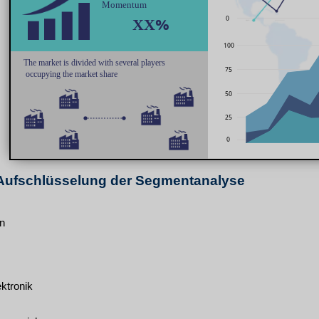
e Aufschlüsselung der Segmentanalyse
n
ktronik