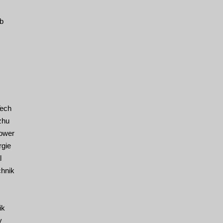
b
Tech
zhu
ower
rgie
l
hnik
ik
y