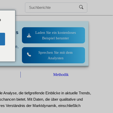
o
XX % bis
Laden Sie ein kostenloses
Beispiel herunter
nmethode,
Sprechen Sie mit dem
Analysten
Methodik
nalyse, die tiefgreifende Einblicke in aktuelle Trends,
ancen bietet. Mit Daten, die über qualitative und
ares Verständnis der Marktdynamik, einschließlich