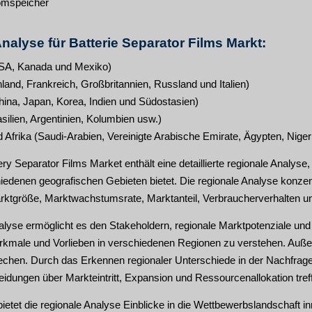
romspeicher
nalyse für Batterie Separator Films Markt:
SA, Kanada und Mexiko)
and, Frankreich, Großbritannien, Russland und Italien)
hina, Japan, Korea, Indien und Südostasien)
ilien, Argentinien, Kolumbien usw.)
Afrika (Saudi-Arabien, Vereinigte Arabische Emirate, Ägypten, Niger
ery Separator Films Market enthält eine detaillierte regionale Analy
iedenen geografischen Gebieten bietet. Die regionale Analyse konzent
rktgröße, Marktwachstumsrate, Marktanteil, Verbraucherverhalten un
alyse ermöglicht es den Stakeholdern, regionale Marktpotenziale und 
rkmale und Vorlieben in verschiedenen Regionen zu verstehen. Außer
echen. Durch das Erkennen regionaler Unterschiede in der Nachfrage
eidungen über Markteintritt, Expansion und Ressourcenallokation tref
ietet die regionale Analyse Einblicke in die Wettbewerbslandschaft inne