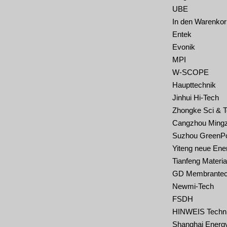
UBE
In den Warenkor
Entek
Evonik
MPI
W-SCOPE
Haupttechnik
Jinhui Hi-Tech
Zhongke Sci & 
Cangzhou Ming
Suzhou GreenP
Yiteng neue Ene
Tianfeng Materia
GD Membrantec
Newmi-Tech
FSDH
HINWEIS Techn
Shanghai Energ