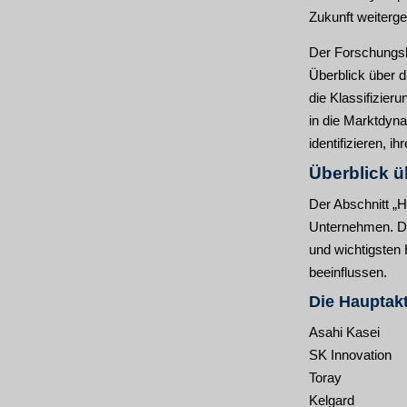
Zukunft weiterg
Der Forschungsb
Überblick über 
die Klassifizier
in die Marktdyn
identifizieren, i
Überblick ü
Der Abschnitt „H
Unternehmen. Die
und wichtigsten 
beeinflussen.
Die Hauptakt
Asahi Kasei
SK Innovation
Toray
Kelgard