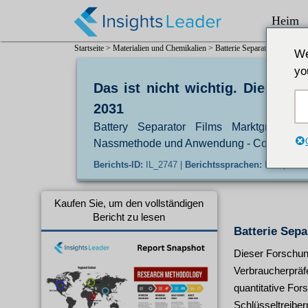
Heim
Startseite >
Materialien und Chemikalien >
Batterie Separator Films Ma
We
yo
Das ist nicht wichtig. Die Zu
2031
Battery Separator Films Marktgröße,
Nassmethode und Anwendung - Consumer Elec
Berichts-ID:
IL_2747 |
Berichtssprachen:
En/Jp/Fr/D
Kaufen Sie, um den vollständigen
Bericht zu lesen
Batterie Sepa
Dieser Forschung
Verbraucherpräf
quantitative For
Schlüsseltreiber