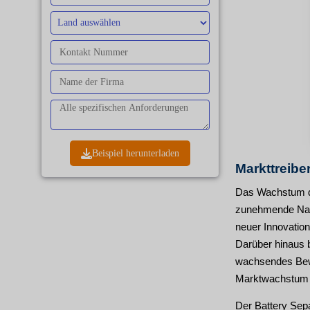
Beispiel herunterladen
Markttreibe
Das Wachstum de
zunehmende Nach
neuer Innovation
Darüber hinaus b
wachsendes Bew
Marktwachstum w
Der Battery Sepa