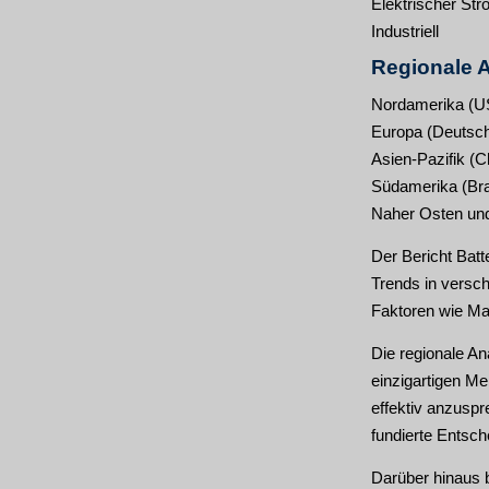
Elektrischer St
Industriell
Regionale A
Nordamerika (U
Europa (Deutschl
Asien-Pazifik (C
Südamerika (Bras
Naher Osten und 
Der Bericht Batt
Trends in versch
Faktoren wie Ma
Die regionale An
einzigartigen Me
effektiv anzuspr
fundierte Entsch
Darüber hinaus b