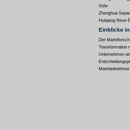
Gele
Zhenghua Separ
Huiqiang Neue E
Einblicke i
Der Marktforschu
Transformation re
Unternehmen arbe
Entscheidungspr
Marktteilnehmer 