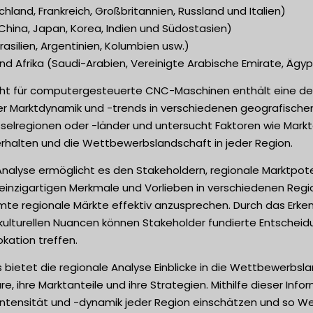
hland, Frankreich, Großbritannien, Russland und Italien)
(China, Japan, Korea, Indien und Südostasien)
asilien, Argentinien, Kolumbien usw.)
d Afrika (Saudi-Arabien, Vereinigte Arabische Emirate, Ägyp
cht für computergesteuerte CNC-Maschinen enthält eine deta
r Marktdynamik und -trends in verschiedenen geografischen 
sselregionen oder -länder und untersucht Faktoren wie Mark
rhalten und die Wettbewerbslandschaft in jeder Region.
Analyse ermöglicht es den Stakeholdern, regionale Marktpot
ie einzigartigen Merkmale und Vorlieben in verschiedenen Reg
te regionale Märkte effektiv anzusprechen. Durch das Erken
kulturellen Nuancen können Stakeholder fundierte Entscheidu
kation treffen.
 bietet die regionale Analyse Einblicke in die Wettbewerbslan
re, ihre Marktanteile und ihre Strategien. Mithilfe dieser In
tensität und -dynamik jeder Region einschätzen und so Wet