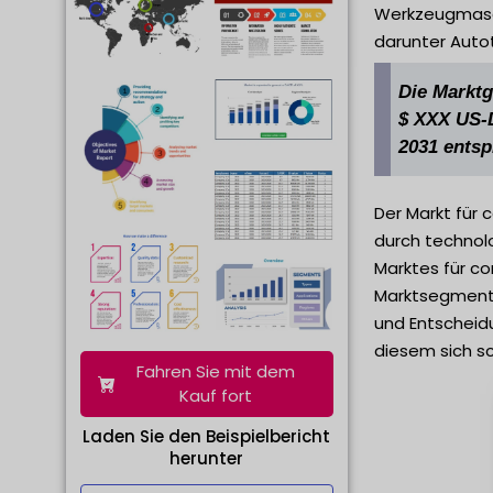
Werkzeugmasch
darunter Auto
Die Marktg
$ XXX US-D
2031 entsp
Der Markt für
durch technol
Marktes für co
Marktsegmentie
und Entscheid
diesem sich sc
Fahren Sie mit dem
Kauf fort
Laden Sie den Beispielbericht
herunter