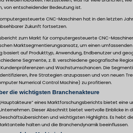
n, von entscheidender Bedeutung ist.
 computergesteuerte CNC-Maschinen hat in den letzten Jah
 absehbarer Zukunft fortsetzen.
sbericht zum Markt für computergesteuerte CNC-Maschine
ischen Marktsegmentierungsansatz, um einen umfassenden Üb
 basiert auf Produkttyp, Anwendung, Endbenutzer und geogr
schiedene Segmente, z. B. verschiedene geografische Regionen
 Kundenpräferenzen und Wachstumschancen. Die Segmenti
 identifizieren, ihre Strategien anzupassen und von neuen 
mputer Numerical Control Machine) zu profitieren.
ber die wichtigsten Branchenakteure
 „Hauptakteure“ eines Marktforschungsberichts bietet eine 
Unternehmen. Dieser Abschnitt bietet wertvolle Einblicke in di
Geschäftsübersichten und wichtigsten Highlights. Es hebt di
rktanteile halten und die Branchendynamik beeinflussen.