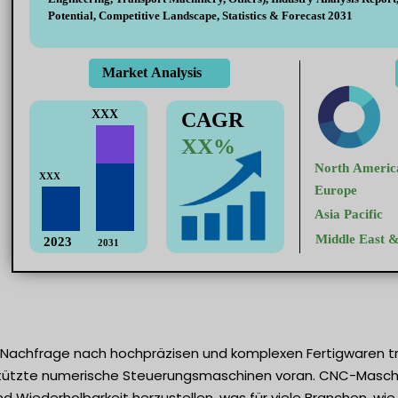
 Nachfrage nach hochpräzisen und komplexen Fertigwaren t
tzte numerische Steuerungsmaschinen voran. CNC-Maschine
d Wiederholbarkeit herzustellen, was für viele Branchen, wie