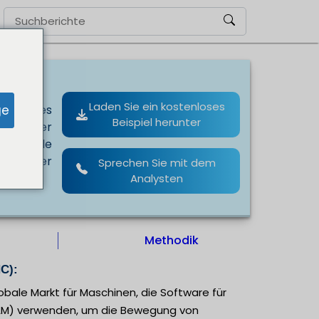
Laden Sie ein kostenloses
ge
stum des
Beispiel herunter
nd in der
für viele
heidender
Sprechen Sie mit dem
Analysten
Methodik
C):
bale Markt für Maschinen, die Software für
AM) verwenden, um die Bewegung von