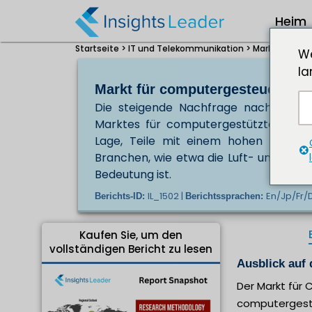
Heim
Startseite >
IT und Telekommunikation >
Marktgröße f
We
la
Markt für computergesteuerte 
Die steigende Nachfrage nach hochp
Marktes für computergestützte nume
Lage, Teile mit einem hohen Maß an 
Branchen, wie etwa die Luft- und Raumf
Bedeutung ist.
IL_1502 |
En/Jp/Fr/
Berichts-ID:
Berichtssprachen:
Kaufen Sie, um den
vollständigen Bericht zu lesen
Ausblick auf
Der Markt für 
computergest