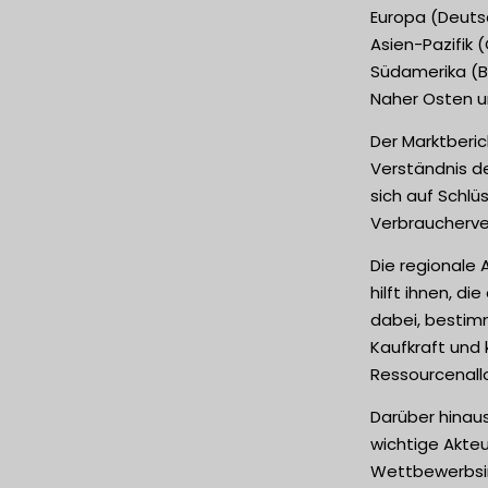
Europa (Deutsc
Asien-Pazifik 
Südamerika (Br
Naher Osten un
Der Marktberi
Verständnis de
sich auf Schlü
Verbraucherve
Die regionale 
hilft ihnen, d
dabei, bestimm
Kaufkraft und 
Ressourcenallo
Darüber hinaus
wichtige Akteu
Wettbewerbsin