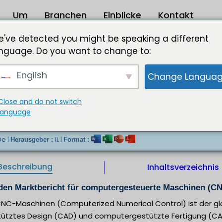
Um
Branchen
Einblicke
Kontakt
ür computergesteuerte CNC-Maschinen 2024 bis 2031
've detected you might be speaking a different
nguage. Do you want to change to:
CNC-Maschinen Größe XXX USD bis 2030
English
Change Langua
räzisen und komplexen Fertigwaren treibt das Wach
rische Steuerungsmaschinen voran. CNC-Maschinen si
Genauigkeit und Wiederholbarkeit herzustellen, was 
Close and do not switch
ahrt, die Automobilindustrie und die Medizin, von entsc
language
De |
IL |
Herausgeber :
Format :
Beschreibung
Inhaltsverzeichnis
 den Marktbericht für computergesteuerte Maschinen (CN
CNC-Maschinen (Computerized Numerical Control) ist der glo
ütztes Design (CAD) und computergestützte Fertigung (C