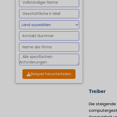
Beispiel herunterladen
Treiber
Die steigende
computergestü
Genauigkeit un