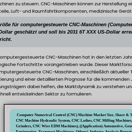
inen zu steuern. CNC-Maschinen können zur Herstellung ei
teile, Luft- und Raumfahrtkomponenten, medizinische Gerä
röße für computergesteuerte CNC-Maschinen (Computeri
ollar geschätzt und soll bis 2031 6T XXX US-Dollar er
richt.
 computergesteuerte CNC-Maschinen hat in den letzten Ja
ogische Fortschritte vorangetrieben wurde. Dieser Marktfor
mputergesteuerte CNC-Maschinen, einschließlich aktueller T
rung und einer detaillierten Prognose für die kommenden Jah
ungsträgern dabei helfen, die Marktdynamik zu verstehen u
hnell entwickelnden Sektor zu formulieren.