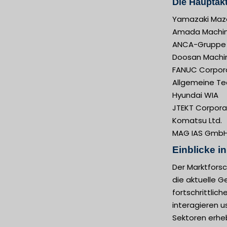
Die Hauptakt
Yamazaki Maz
Amada Machine
ANCA-Gruppe
Doosan Machin
FANUC Corpor
Allgemeine Te
Hyundai WIA
JTEKT Corpora
Komatsu Ltd.
MAG IAS Gmb
Einblicke i
Der Marktfors
die aktuelle G
fortschrittlic
interagieren 
Sektoren erheb