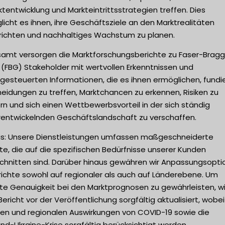
tentwicklung und Markteintrittsstrategien treffen. Dies
icht es ihnen, ihre Geschäftsziele an den Marktrealitäten
richten und nachhaltiges Wachstum zu planen.
samt versorgen die Marktforschungsberichte zu Faser-Brag
 (FBG) Stakeholder mit wertvollen Erkenntnissen und
gesteuerten Informationen, die es ihnen ermöglichen, fundi
eidungen zu treffen, Marktchancen zu erkennen, Risiken zu
n und sich einen Wettbewerbsvorteil in der sich ständig
rentwickelnden Geschäftslandschaft zu verschaffen.
is: Unsere Dienstleistungen umfassen maßgeschneiderte
te, die auf die spezifischen Bedürfnisse unserer Kunden
chnitten sind. Darüber hinaus gewähren wir Anpassungsopt
richte sowohl auf regionaler als auch auf Länderebene. Um
te Genauigkeit bei den Marktprognosen zu gewährleisten, w
Bericht vor der Veröffentlichung sorgfältig aktualisiert, wobei
len und regionalen Auswirkungen von COVID-19 sowie die
nd-Ukraine-Krise sorgfältig berücksichtigt werden.