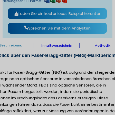
IL |
Herausgeber :
Format :
Laden Sie ein kostenloses Beispiel herunter
Sprechen Sie mit dem Analysten
Beschreibung
Inhaltsverzeichnis
Methodik
lick über den Faser-Bragg-Gitter (FBG)-Marktberich
rkt für Faser-Bragg-Gitter (FBG) ist aufgrund der steigende
rage nach optischen Sensoren in verschiedenen Branchen e
l wachsender Markt. FBGs sind optische Sensoren, die in
hen Fasern hergestellt werden, indem sie periodische
tionen im Brechungsindex des Faserkerns erzeugen. Diese
nkungen führen dazu, dass die Faser Licht einer bestimmte
länge reflektiert, was zur Messung von Veränderungen in de