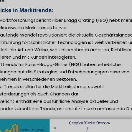
ion
icke in Markttrends:
 Marktforschungsbericht Fiber Bragg Grating (FBG) hebt meh
kenswerte Markttrends hervor.
laufende Wandel revolutioniert die aktuelle Geschäftslandsc
Einführung fortschrittlicher Technologien ist weit verbreitet 
ert die Art und Weise, wie Unternehmen arbeiten, Richtlinie
ieren und mit Kunden interagieren.
kttrends für Faser-Bragg-Gitter (FBG) haben erhebliche
rkungen auf die Strategien und Entscheidungsprozesse von
nehmen in verschiedenen Sektoren.
e Trends stellen für die Marktteilnehmer sowohl
sforderungen als auch Chancen dar.
Bericht enthält eine ausführliche Analyse aktueller und
nder zukünftiger Trends, unterstützt durch umfassende Da