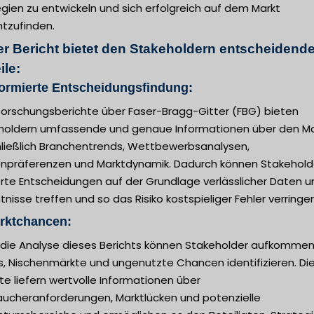
gien zu entwickeln und sich erfolgreich auf dem Markt
htzufinden.
er Bericht bietet den Stakeholdern entscheidend
ile:
formierte Entscheidungsfindung:
forschungsberichte über Faser-Bragg-Gitter (FBG) bieten
holdern umfassende und genaue Informationen über den Ma
hließlich Branchentrends, Wettbewerbsanalysen,
npräferenzen und Marktdynamik. Dadurch können Stakehold
erte Entscheidungen auf der Grundlage verlässlicher Daten u
tnisse treffen und so das Risiko kostspieliger Fehler verringer
arktchancen:
 die Analyse dieses Berichts können Stakeholder aufkomme
s, Nischenmärkte und ungenutzte Chancen identifizieren. Di
te liefern wertvolle Informationen über
aucheranforderungen, Marktlücken und potenzielle