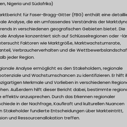
n, Nigeria und Südafrika)
rktbericht für Faser-Bragg-Gitter (FBG) enthält eine detailli
nale Analyse, die ein umfassendes Verständnis der Marktdyn
trends in verschiedenen geografischen Gebieten bietet. Die
ale Analyse konzentriert sich auf Schlüsselregionen oder -l
ntersucht Faktoren wie Marktgröße, Marktwachstumsrate,
anteil, Verbraucherverhalten und die Wettbewerbslandschaf
alb jeder Region.
gionale Analyse ermöglicht es den Stakeholdern, regionale
otenziale und Wachstumschancen zu identifizieren. Er hilft i
inzigartigen Merkmale und Vorlieben in verschiedenen Region
hen. Außerdem hilft dieser Bericht dabei, bestimmte region
 effektiv anzusprechen. Durch das Erkennen regionaler
chiede in der Nachfrage, Kaufkraft und kulturellen Nuancen
 Stakeholder fundierte Entscheidungen über Markteintritt,
ion und Ressourcenallokation treffen.