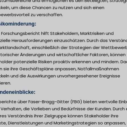
tumsbereiche und ermöglichen es den Beteiligten, Strategi
ckeln, um diese Chancen zu nutzen und sich einen
ewerbsvorteil zu verschaffen.
sikominderung:
 Forschungsbericht hilft Stakeholdern, Marktrisiken und
zielle Herausforderungen einzuschätzen. Durch das Verstän
rktlandschaft, einschließlich der Strategien der Wettbewerb
torischer Änderungen und wirtschaftlicher Faktoren, können
older potenzielle Risiken proaktiv erkennen und mindern. D
n sie ihre Geschäftspläne anpassen, Notfallmaßnahmen
ckeln und die Auswirkungen unvorhergesehener Ereignisse
ieren.
ndeneinblicke:
erichte über Faser-Bragg-Gitter (FBG) bieten wertvolle Einb
 Verhalten, die Vorlieben und Bedürfnisse der Kunden. Durch 
es Verständnis ihrer Zielgruppe können Stakeholder ihre
kte, Dienstleistungen und Marketingstrategien so anpassen,