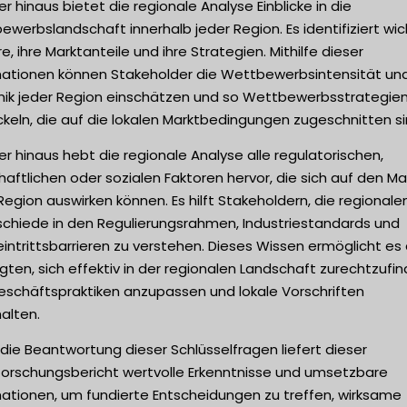
r hinaus bietet die regionale Analyse Einblicke in die
werbslandschaft innerhalb jeder Region. Es identifiziert wic
e, ihre Marktanteile und ihre Strategien. Mithilfe dieser
mationen können Stakeholder die Wettbewerbsintensität un
ik jeder Region einschätzen und so Wettbewerbsstrategie
keln, die auf die lokalen Marktbedingungen zugeschnitten si
r hinaus hebt die regionale Analyse alle regulatorischen,
haftlichen oder sozialen Faktoren hervor, die sich auf den Mar
Region auswirken können. Es hilft Stakeholdern, die regionale
schiede in den Regulierungsrahmen, Industriestandards und
intrittsbarrieren zu verstehen. Dieses Wissen ermöglicht es
igten, sich effektiv in der regionalen Landschaft zurechtzufin
Geschäftspraktiken anzupassen und lokale Vorschriften
alten.
die Beantwortung dieser Schlüsselfragen liefert dieser
forschungsbericht wertvolle Erkenntnisse und umsetzbare
mationen, um fundierte Entscheidungen zu treffen, wirksame