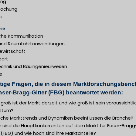
ung
wachung
e
rie
che Kommunikation
 und Raumfahrtanwendungen
ewirtschaft
port
chnik und Bauingenieurwesen
e
tige Fragen, die in diesem Marktforschungsberic
Faser-Bragg-Gitter (FBG) beantwortet werden:
 groß ist der Markt derzeit und wie groß ist sein voraussichtl
stum?
lche Markttrends und Dynamiken beeinflussen die Branche?
r sind die Hauptkonkurrenten auf dem Markt für Faser-Bragg
 (FBG) und wie hoch sind ihre Marktanteile?