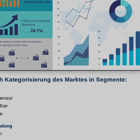
h Kategorisierung des Marktes in Segmente:
ensor
lter
e
ndung
n