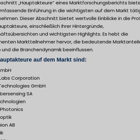
bschnitt „Hauptakteure“ eines Marktforschungsberichts biet
umfassende Einführung in die wichtigsten auf dem Markt tät
ehmen. Dieser Abschnitt bietet wertvolle Einblicke in die Prof
uptakteure, einschließlich ihrer Hintergründe,
ftsübersichten und wichtigsten Highlights. Es hebt die
nenten Marktteilnehmer hervor, die bedeutende Marktanteil
n und die Branchendynamik beeinflussen.
auptakteure auf dem Markt sind:
GmbH
 Labs Corporation
Technologies GmbH
ibersensing SA
echnologien
 Photonics
optik
mion AB
ik