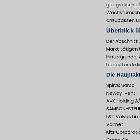
geografische R
Wachstumschan
anzupassen und
Überblick ü
Der Abschnitt
Markt tätigen 
Hintergründe, 
bedeutende Ma
Die Hauptakt
Spirax Sarco
Neway-Ventil
AVK Holding A
SAMSON-STEU
L&T Valves Lim
Valmet
Kitz Corporati
Crane Co.