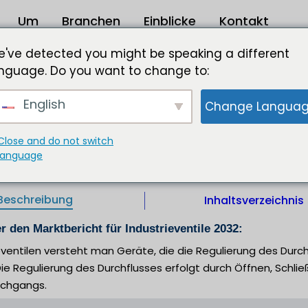
Um
Branchen
Einblicke
Kontakt
dustrieventile 2023 bis 2032
've detected you might be speaking a different
nguage. Do you want to change to:
028,51 Mio. USD bis 2032
English
Change Langua
ibt das Marktwachstum der Industrieventile voran.
e |
IL |
Herausgeber :
Format :
Close and do not switch
language
Beschreibung
Inhaltsverzeichnis
r den Marktbericht für Industrieventile 2032:
eventilen versteht man Geräte, die die Regulierung des Dur
ie Regulierung des Durchflusses erfolgt durch Öffnen, Schl
rchgangs.