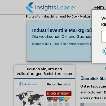
Heim
Startseite >
Maschinen und Geräte >
Marktgröße für In
We
la
Industrieventile Marktgröße: 33.
Die wachsende Öl- und Gasindustrie tre
IL_1007 |
En/Jp/Fr/D
Berichts-ID:
Berichtssprachen:
Kaufen Sie, um den
vollständigen Bericht zu lesen
Überblick übe
Unter Industri
ermöglichen. D
Rohrs oder Du