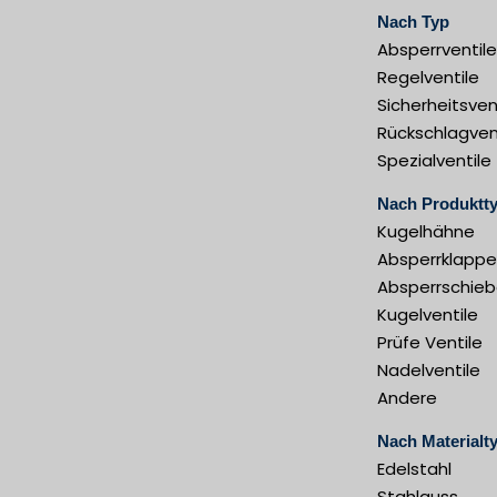
Nach Typ
Absperrventile
Regelventile
Sicherheitsven
Rückschlagven
Spezialventile
Nach Produktt
Kugelhähne
Absperrklapp
Absperrschieb
Kugelventile
Prüfe Ventile
Nadelventile
Andere
Nach Materialt
Edelstahl
Stahlguss