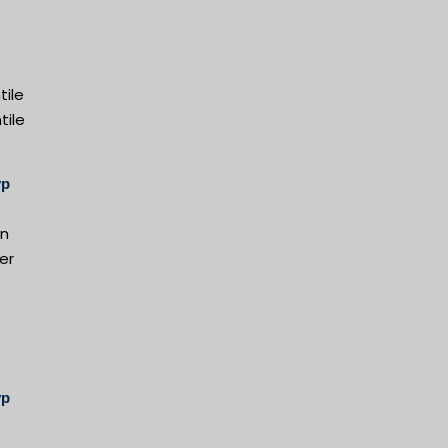
tile
tile
yp
en
er
yp