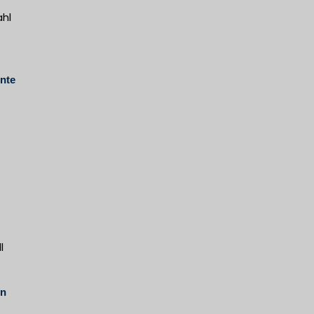
ahl
nte
l
on