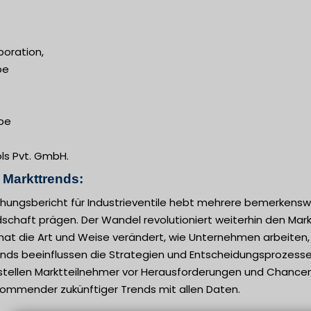
poration,
pe
pe
s Pvt. GmbH.
n Markttrends:
hungsbericht für Industrieventile hebt mehrere bemerkenswer
chaft prägen. Der Wandel revolutioniert weiterhin den Markt. 
at die Art und Weise verändert, wie Unternehmen arbeiten, Ri
ends beeinflussen die Strategien und Entscheidungsprozess
stellen Marktteilnehmer vor Herausforderungen und Chancen. 
kommender zukünftiger Trends mit allen Daten.