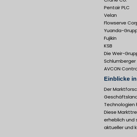
Pentair PLC
Velan
Flowserve Cor
Yuanda-Grup
Fujikin
KSB
Die Weir-Grup
Schlumberger
AVCON Control
Einblicke i
Der Marktforsc
Geschäftslands
Technologien h
Diese Markttr
erheblich und 
aktueller und 