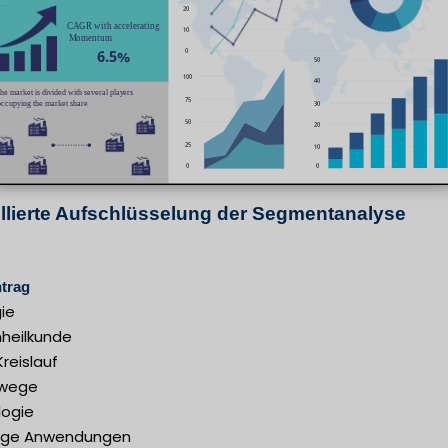
illierte Aufschlüsselung der Segmentanalyse
trag
ie
heilkunde
reislauf
wege
logie
ige Anwendungen