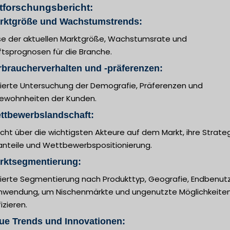
tforschungsbericht:
arktgröße und Wachstumstrends:
se der aktuellen Marktgröße, Wachstumsrate und
ftsprognosen für die Branche.
rbraucherverhalten und -präferenzen:
llierte Untersuchung der Demografie, Präferenzen und
ewohnheiten der Kunden.
ttbewerbslandschaft:
cht über die wichtigsten Akteure auf dem Markt, ihre Strateg
anteile und Wettbewerbspositionierung.
arktsegmentierung:
llierte Segmentierung nach Produkttyp, Geografie, Endbenut
nwendung, um Nischenmärkte und ungenutzte Möglichkeiten
fizieren.
ue Trends und Innovationen: