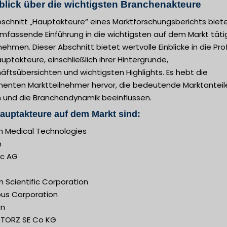
blick über die wichtigsten Branchenakteure
bschnitt „Hauptakteure“ eines Marktforschungsberichts biet
umfassende Einführung in die wichtigsten auf dem Markt tät
ehmen. Dieser Abschnitt bietet wertvolle Einblicke in die Prof
uptakteure, einschließlich ihrer Hintergründe,
ftsübersichten und wichtigsten Highlights. Es hebt die
nenten Marktteilnehmer hervor, die bedeutende Marktanteil
n und die Branchendynamik beeinflussen.
auptakteure auf dem Markt sind:
on Medical Technologies
n
ec AG
 Scientific Corporation
us Corporation
en
STORZ SE Co KG