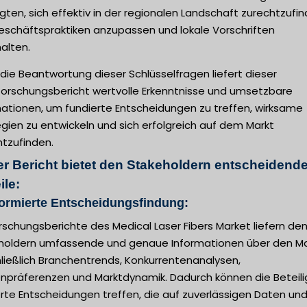
igten, sich effektiv in der regionalen Landschaft zurechtzufin
Geschäftspraktiken anzupassen und lokale Vorschriften
alten.
die Beantwortung dieser Schlüsselfragen liefert dieser
forschungsbericht wertvolle Erkenntnisse und umsetzbare
mationen, um fundierte Entscheidungen zu treffen, wirksame
gien zu entwickeln und sich erfolgreich auf dem Markt
htzufinden.
er Bericht bietet den Stakeholdern entscheidend
ile:
formierte Entscheidungsfindung:
rschungsberichte des Medical Laser Fibers Market liefern de
holdern umfassende und genaue Informationen über den Ma
ließlich Branchentrends, Konkurrentenanalysen,
npräferenzen und Marktdynamik. Dadurch können die Beteil
rte Entscheidungen treffen, die auf zuverlässigen Daten un