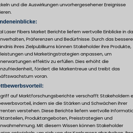
ckeln und die Auswirkungen unvorhergesehener Ereignisse
ieren.
ndeneinblicke:
l Laser Fibers Market Berichte liefern wertvolle Einblicke in d
nverhalten, Präferenzen und Bedürfnisse. Durch das bessere
ndnis ihres Zielpublikums können Stakeholder ihre Produkte,
tleistungen und Marketingstrategien anpassen, um
erwartungen effektiv zu erfüllen. Dies erhöht die
zufriedenheit, fördert die Markentreue und treibt das
äftswachstum voran.
ttbewerbsvorteil:
griff auf Marktforschungsberichte verschafft Stakeholdern 
ewerbsvorteil, indem sie die Stärken und Schwächen ihrer
renten verstehen. Diese Berichte liefern wertvolle Informat
rktanteilen, Produktangeboten, Preisstrategien und
nwahrnehmung. Mit diesem Wissen können Stakeholder
gien entwickeln, um sich von der Konkurrenz abzuheben, ihr