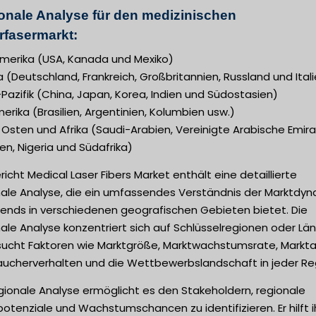
onale Analyse für den medizinischen
rfasermarkt:
merika (USA, Kanada und Mexiko)
 (Deutschland, Frankreich, Großbritannien, Russland und Ital
Pazifik (China, Japan, Korea, Indien und Südostasien)
rika (Brasilien, Argentinien, Kolumbien usw.)
Osten und Afrika (Saudi-Arabien, Vereinigte Arabische Emira
n, Nigeria und Südafrika)
richt Medical Laser Fibers Market enthält eine detaillierte
nale Analyse, die ein umfassendes Verständnis der Marktdyn
rends in verschiedenen geografischen Gebieten bietet. Die
ale Analyse konzentriert sich auf Schlüsselregionen oder Län
sucht Faktoren wie Marktgröße, Marktwachstumsrate, Marktan
aucherverhalten und die Wettbewerbslandschaft in jeder Re
gionale Analyse ermöglicht es den Stakeholdern, regionale
otenziale und Wachstumschancen zu identifizieren. Er hilft i