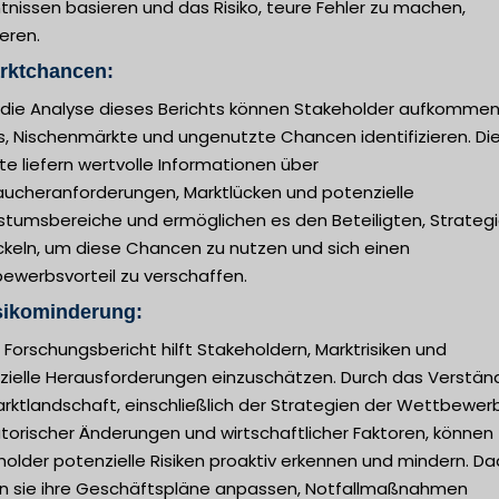
tnissen basieren und das Risiko, teure Fehler zu machen,
eren.
arktchancen:
 die Analyse dieses Berichts können Stakeholder aufkomme
s, Nischenmärkte und ungenutzte Chancen identifizieren. Di
te liefern wertvolle Informationen über
aucheranforderungen, Marktlücken und potenzielle
tumsbereiche und ermöglichen es den Beteiligten, Strategi
ckeln, um diese Chancen zu nutzen und sich einen
ewerbsvorteil zu verschaffen.
sikominderung:
 Forschungsbericht hilft Stakeholdern, Marktrisiken und
zielle Herausforderungen einzuschätzen. Durch das Verstän
rktlandschaft, einschließlich der Strategien der Wettbewerb
torischer Änderungen und wirtschaftlicher Faktoren, können
older potenzielle Risiken proaktiv erkennen und mindern. D
n sie ihre Geschäftspläne anpassen, Notfallmaßnahmen