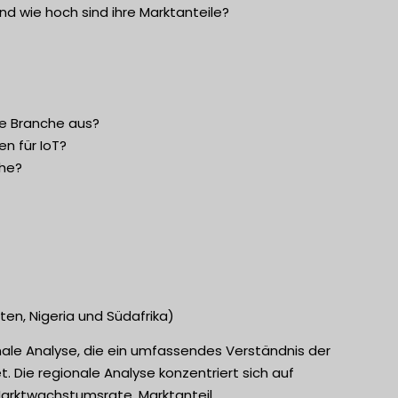
d wie hoch sind ihre Marktanteile?
ie Branche aus?
n für IoT?
che?
ten, Nigeria und Südafrika)
onale Analyse, die ein umfassendes Verständnis der
 Die regionale Analyse konzentriert sich auf
Marktwachstumsrate, Marktanteil,