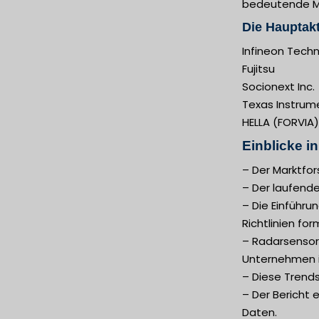
bedeutende Ma
Die Hauptakt
Infineon Tech
Fujitsu
Socionext Inc.
Texas Instrum
HELLA (FORVIA)
Einblicke i
– Der Marktfo
– Der laufende
– Die Einführu
Richtlinien fo
– Radarsensore
Unternehmen i
– Diese Trends
– Der Bericht 
Daten.