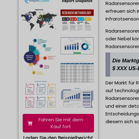
Radarsensoren
erfreuen sich
Infrarotsensor
Radarsensoren
oder Nebel kön
Radarsensoren
Die Marktg
$ XXX US-D
Der Markt für
auf technologi
Radarsensoren 
und einer deta
Entscheidungs
Fahren Sie mit dem
diesem sich sc
Kauf fort
Laden Sie den Beispielbericht