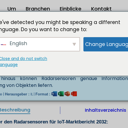
Um
Branchen
Einblicke
Kontakt
 für IoT-Marktgröße 2023 bis 2032
've detected you might be speaking a different
nguage. Do you want to change to:
ße USD XXX bis 2032
English
Change Langua
 die Funkwellen nutzen, um die Anwesenheit und Bew
 sich in IoT-Anwendungen immer größerer Beliebthei
ameras und Infrarotsensoren eine Reihe von Vorteile
Close and do not switch
einer viel größeren Entfernung erkennen als Kame
language
 Nebel können ihnen nichts anhaben, was sie ideal für d
hinaus können Radarsensoren genaue Informatio
ng von Objekten liefern.
e |
IL |
Herausgeber :
Format :
Beschreibung
Inhaltsverzeichnis
r den Radarsensoren für IoT-Marktbericht 2032: