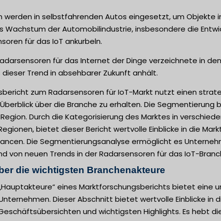
 werden in selbstfahrenden Autos eingesetzt, um Objekte i
s Wachstum der Automobilindustrie, insbesondere die Entwic
oren für das IoT ankurbeln.
Radarsensoren für das Internet der Dinge verzeichnete in de
 dieser Trend in absehbarer Zukunft anhält.
sbericht zum Radarsensoren für IoT-Markt nutzt einen stra
berblick über die Branche zu erhalten. Die Segmentierung 
 Region. Durch die Kategorisierung des Marktes in verschie
egionen, bietet dieser Bericht wertvolle Einblicke in die M
cen. Die Segmentierungsanalyse ermöglicht es Unternehmen,
 von neuen Trends in der Radarsensoren für das IoT-Branche
ber die wichtigsten Branchenakteure
 „Hauptakteure“ eines Marktforschungsberichts bietet eine 
Unternehmen. Dieser Abschnitt bietet wertvolle Einblicke in di
Geschäftsübersichten und wichtigsten Highlights. Es hebt di