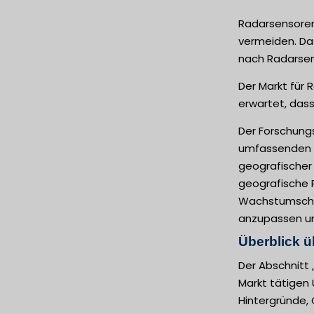
Radarsensoren
vermeiden. Da
nach Radarsens
Der Markt für 
erwartet, dass
Der Forschung
umfassenden Ü
geografischer
geografische R
Wachstumschan
anzupassen und
Überblick ü
Der Abschnitt
Markt tätigen 
Hintergründe, 