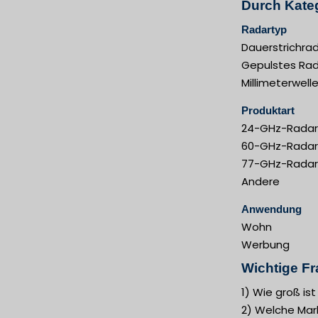
Durch Kateg
Radartyp
Dauerstrichra
Gepulstes Ra
Millimeterwell
Produktart
24-GHz-Radar
60-GHz-Radar
77-GHz-Radar
Andere
Anwendung
Wohn
Werbung
Wichtige Fr
1) Wie groß is
2) Welche Mar