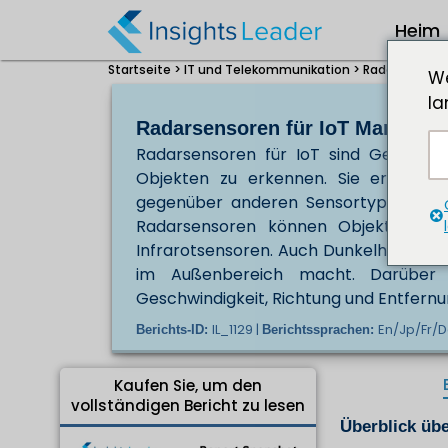
Heim
Startseite >
IT und Telekommunikation >
Radarsensoren
We
la
Radarsensoren für IoT Marktgrö
Radarsensoren für IoT sind Geräte,
Objekten zu erkennen. Sie erfreuen
gegenüber anderen Sensortypen wie K
Radarsensoren können Objekte aus 
Infrarotsensoren. Auch Dunkelheit oder
im Außenbereich macht. Darüber 
Geschwindigkeit, Richtung und Entfernu
IL_1129 |
En/Jp/Fr/D
Berichts-ID:
Berichtssprachen:
Kaufen Sie, um den
vollständigen Bericht zu lesen
Überblick übe