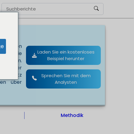
ge
egung von
Laden Sie ein kostenloses
t, da sie
Beispiel herunter
n bieten.
ras oder
en Einsatz
Sprechen Sie mit dem
nen über
Analysten
Methodik