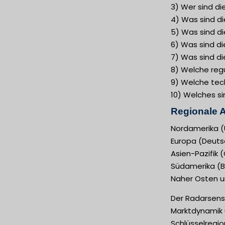
3) Wer sind di
4) Was sind d
5) Was sind d
6) Was sind di
7) Was sind di
8) Welche regu
9) Welche tech
10) Welches si
Regionale A
Nordamerika (
Europa (Deutsc
Asien-Pazifik 
Südamerika (Br
Naher Osten un
Der Radarsenso
Marktdynamik u
Schlüsselregi