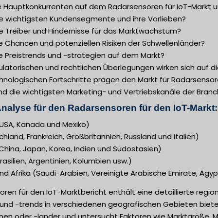
e Hauptkonkurrenten auf dem Radarsensoren für IoT-Markt un
ie wichtigsten Kundensegmente und ihre Vorlieben?
ie Treiber und Hindernisse für das Marktwachstum?
e Chancen und potenziellen Risiken der Schwellenländer?
e Preistrends und -strategien auf dem Markt?
latorischen und rechtlichen Überlegungen wirken sich auf d
nologischen Fortschritte prägen den Markt für Radarsensore
nd die wichtigsten Marketing- und Vertriebskanäle der Bran
nalyse für den Radarsensoren für den IoT-Markt:
USA, Kanada und Mexiko)
hland, Frankreich, Großbritannien, Russland und Italien)
(China, Japan, Korea, Indien und Südostasien)
asilien, Argentinien, Kolumbien usw.)
d Afrika (Saudi-Arabien, Vereinigte Arabische Emirate, Ägyp
ren für den IoT-Marktbericht enthält eine detaillierte regi
nd -trends in verschiedenen geografischen Gebieten bietet.
onen oder -länder und untersucht Faktoren wie Marktgröße, 