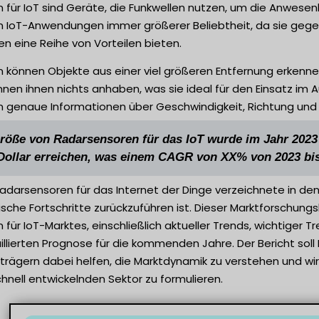
 für IoT sind Geräte, die Funkwellen nutzen, um die Anwese
 in IoT-Anwendungen immer größerer Beliebtheit, da sie ge
en eine Reihe von Vorteilen bieten.
 können Objekte aus einer viel größeren Entfernung erkenne
nen ihnen nichts anhaben, was sie ideal für den Einsatz im
 genaue Informationen über Geschwindigkeit, Richtung und E
röße von Radarsensoren für das IoT wurde im Jahr 2023 
ollar erreichen, was einem CAGR von XX% von 2023 bis 
 Radarsensoren für das Internet der Dinge verzeichnete in 
sche Fortschritte zurückzuführen ist. Dieser Marktforschun
für IoT-Marktes, einschließlich aktueller Trends, wichtiger
illierten Prognose für die kommenden Jahre. Der Bericht sol
trägern dabei helfen, die Marktdynamik zu verstehen und w
hnell entwickelnden Sektor zu formulieren.