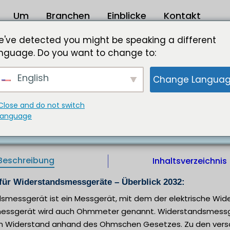
Um
Branchen
Einblicke
Kontakt
Widerstandsmessgeräte 2023 bis 2032
've detected you might be speaking a different
nguage. Do you want to change to:
ße 599,21 Mio. USD bis 2032
English
Change Langua
isierten Testgeräten für Leiterplattentests, Komponen
ietests, Kabeltests und andere treibt das Wachstum de
über hinaus fördert die steigende Nachfrage nach trag
Close and do not switch
des Marktes für Widerstandsmessgeräte.
language
e |
IL |
Herausgeber :
Format :
Beschreibung
Inhaltsverzeichnis
 für Widerstandsmessgeräte – Überblick 2032:
dsmessgerät ist ein Messgerät, mit dem der elektrische Wi
essgerät wird auch Ohmmeter genannt. Widerstandsmessge
n Widerstand anhand des Ohmschen Gesetzes. Zu den vers