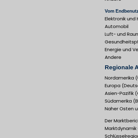
Vom Endbenut
Elektronik und 
Automobil
Luft- und Rau
Gesundheitsp
Energie und V
Andere
Regionale A
Nordamerika (
Europa (Deutsc
Asien-Pazifik 
Südamerika (Br
Naher Osten un
Der Marktberic
Marktdynamik u
Schlüsselregi