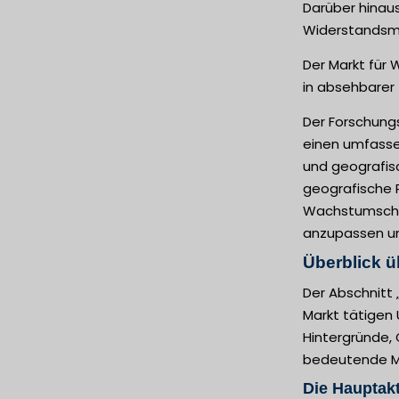
Darüber hinau
Widerstandsm
Der Markt für
in absehbarer 
Der Forschung
einen umfasse
und geografisc
geografische R
Wachstumschan
anzupassen un
Überblick ü
Der Abschnitt
Markt tätigen 
Hintergründe, 
bedeutende Ma
Die Hauptakt