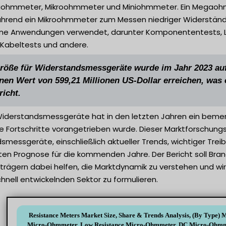
ohmmeter, Mikroohmmeter und Miniohmmeter. Ein Megaohm
hrend ein Mikroohmmeter zum Messen niedriger Widerstän
ene Anwendungen verwendet, darunter Komponententests, Lei
 Kabeltests und andere.
röße für Widerstandsmessgeräte wurde im Jahr 2023 auf 
inen Wert von 599,21 Millionen US-Dollar erreichen, w
richt.
 Widerstandsmessgeräte hat in den letzten Jahren ein bem
e Fortschritte vorangetrieben wurde. Dieser Marktforschung
smessgeräte, einschließlich aktueller Trends, wichtiger Tr
erten Prognose für die kommenden Jahre. Der Bericht soll Br
trägern dabei helfen, die Marktdynamik zu verstehen und w
hnell entwickelnden Sektor zu formulieren.