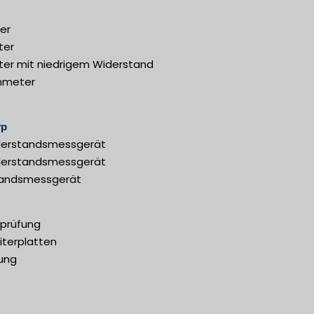
er
ter
er mit niedrigem Widerstand
mmeter
yp
derstandsmessgerät
derstandsmessgerät
tandsmessgerät
prüfung
iterplatten
ung