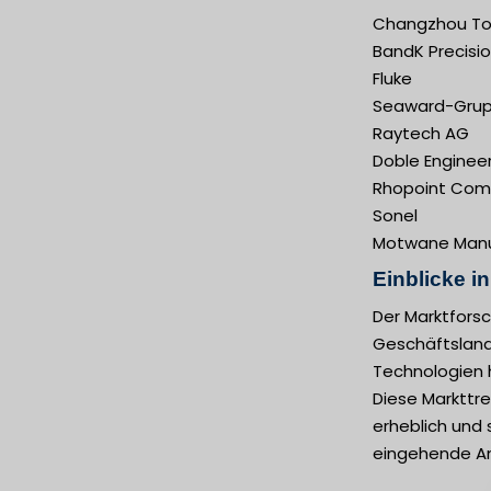
Changzhou Tong
BandK Precisi
Fluke
Seaward-Gru
Raytech AG
Doble Enginee
Rhopoint Com
Sonel
Motwane Manu
Einblicke i
Der Marktfors
Geschäftslands
Technologien h
Diese Markttr
erheblich und 
eingehende An