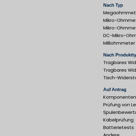
Nach Typ
Megaohmmet
Mikro-Ohmme
Mikro-Ohmmet
DC-Mikro-Oh
Milliohmmeter
Nach Produktt
Tragbares Wi
Tragbares Wi
Tisch-Widers
Auf Antrag
Komponenten
Prüfung von Le
Spulenbewert
Kabelprüfung
Batterietests
Andere