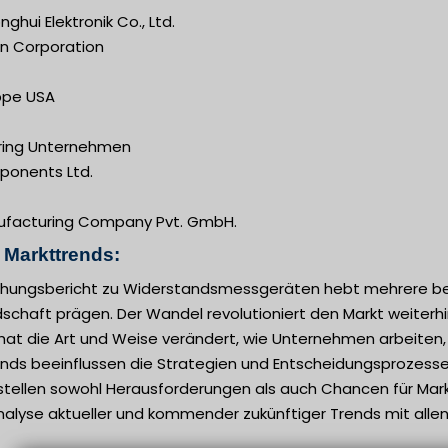
hui Elektronik Co., Ltd.
on Corporation
ppe USA
ring Unternehmen
ponents Ltd.
facturing Company Pvt. GmbH.
n Markttrends:
chungsbericht zu Widerstandsmessgeräten hebt mehrere bem
chaft prägen. Der Wandel revolutioniert den Markt weiterhin.
at die Art und Weise verändert, wie Unternehmen arbeiten, Ri
ends beeinflussen die Strategien und Entscheidungsprozess
stellen sowohl Herausforderungen als auch Chancen für Markt
alyse aktueller und kommender zukünftiger Trends mit allen