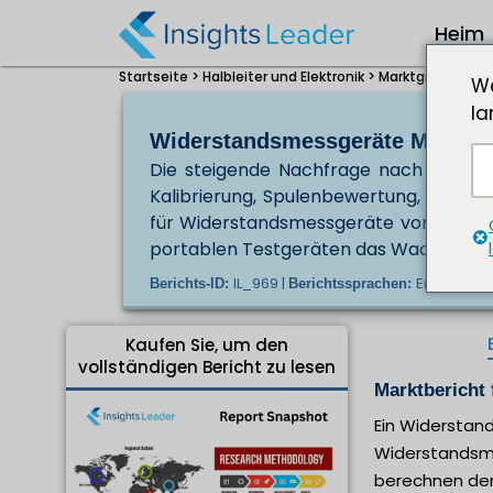
Heim
Startseite >
Halbleiter und Elektronik >
Marktgröße für 
We
la
Widerstandsmessgeräte Marktgrö
Die steigende Nachfrage nach automat
Kalibrierung, Spulenbewertung, Batter
für Widerstandsmessgeräte voran. Dar
portablen Testgeräten das Wachstum 
IL_969 |
En/Jp/Fr/D
Berichts-ID:
Berichtssprachen:
Kaufen Sie, um den
vollständigen Bericht zu lesen
Marktbericht
Ein Widerstan
Widerstandsm
berechnen de