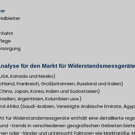
zer
Halbleiter
mfahrt
flege
ersorgung
nalyse für den Markt für Widerstandsmessgeräte
USA, Kanada und Mexiko)
hland, Frankreich, Großbritannien, Russland und Italien)
(China, Japan, Korea, Indien und Südostasien)
asilien, Argentinien, Kolumbien usw.)
d Afrika (Saudi-Arabien, Vereinigte Arabische Emirate, Ägyp
ht für Widerstandsmessgeräte enthält eine detaillierte reg
nd -trends in verschiedenen geografischen Gebieten bietet.
onen oder -länder und untersucht Faktoren wie Marktgröße, 