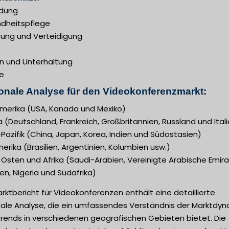
ldung
dheitspflege
rung und Verteidigung
n und Unterhaltung
e
onale Analyse für den Videokonferenzmarkt:
merika (USA, Kanada und Mexiko)
 (Deutschland, Frankreich, Großbritannien, Russland und Ital
Pazifik (China, Japan, Korea, Indien und Südostasien)
rika (Brasilien, Argentinien, Kolumbien usw.)
Osten und Afrika (Saudi-Arabien, Vereinigte Arabische Emira
n, Nigeria und Südafrika)
rktbericht für Videokonferenzen enthält eine detaillierte
nale Analyse, die ein umfassendes Verständnis der Marktdyn
trends in verschiedenen geografischen Gebieten bietet. Die