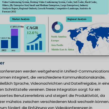
er
konferenzen werden weitgehend in Unified-Communication
formen integriert, die verschiedene Kommunikationskanäle,
ließlich Sprache, Videonachrichten und Dateifreigabe, in ein
en Schnittstelle vereinen. Diese Integration sorgt für ein
sertes Benutzererlebnis und steigert die Produktivität, da
zer mühelos zwischen verschiedenen Modi wechseln können.
rum fördert die Einführung von Videokonferenzen in