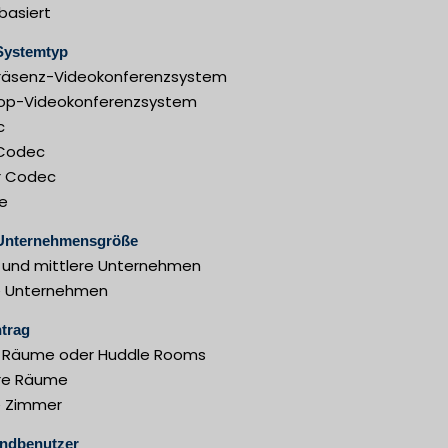
basiert
Systemtyp
räsenz-Videokonferenzsystem
op-Videokonferenzsystem
c
Codec
r Codec
e
Unternehmensgröße
e und mittlere Unternehmen
 Unternehmen
trag
e Räume oder Huddle Rooms
ere Räume
 Zimmer
ndbenutzer