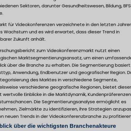
hiedenen Sektoren, darunter Gesundheitswesen, Bildung, BFS
e.
rkt für Videokonferenzen verzeichnete in den letzten Jahren
es Wachstum und es wird erwartet, dass dieser Trend in
barer Zukunft anhält.
orschungsbericht zum Videokonferenzmarkt nutzt einen
egischen Marktsegmentierungsansatz, um einen umfassend
ick über die Branche zu erhalten. Die Segmentierung basiert
kttyp, Anwendung, Endbenutzer und geografischer Region. D
ategorisierung des Marktes in verschiedene Segmente,
ielsweise verschiedene geografische Regionen, bietet diese
t wertvolle Einblicke in die Marktdynamik, Kundenpräferenze
tumschancen. Die Segmentierungsanalyse ermöglicht es
ehmen, Zielmärkte zu identifizieren, ihre Strategien anzupa
on neuen Trends in der Videokonferenzbranche zu profitieren
blick über die wichtigsten Branchenakteure