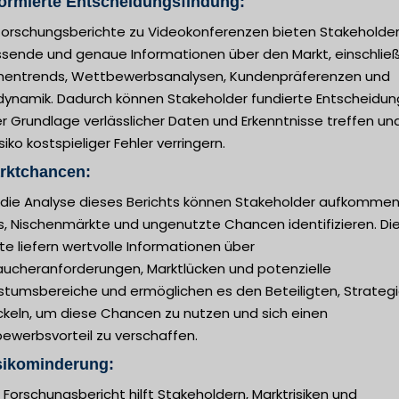
formierte Entscheidungsfindung:
forschungsberichte zu Videokonferenzen bieten Stakeholde
sende und genaue Informationen über den Markt, einschließ
hentrends, Wettbewerbsanalysen, Kundenpräferenzen und
dynamik. Dadurch können Stakeholder fundierte Entscheidu
r Grundlage verlässlicher Daten und Erkenntnisse treffen un
siko kostspieliger Fehler verringern.
arktchancen:
 die Analyse dieses Berichts können Stakeholder aufkomme
s, Nischenmärkte und ungenutzte Chancen identifizieren. Di
te liefern wertvolle Informationen über
aucheranforderungen, Marktlücken und potenzielle
tumsbereiche und ermöglichen es den Beteiligten, Strategi
ckeln, um diese Chancen zu nutzen und sich einen
ewerbsvorteil zu verschaffen.
sikominderung:
 Forschungsbericht hilft Stakeholdern, Marktrisiken und