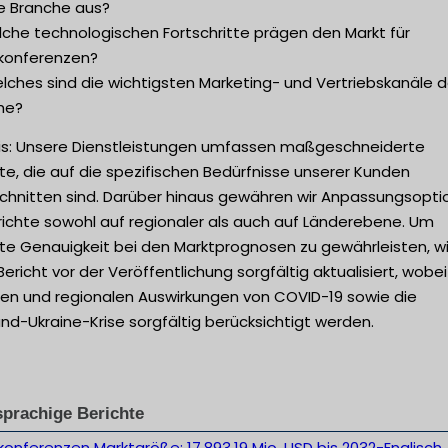
ie Branche aus?
lche technologischen Fortschritte prägen den Markt für
konferenzen?
lches sind die wichtigsten Marketing- und Vertriebskanäle d
he?
is: Unsere Dienstleistungen umfassen maßgeschneiderte
te, die auf die spezifischen Bedürfnisse unserer Kunden
chnitten sind. Darüber hinaus gewähren wir Anpassungsopt
richte sowohl auf regionaler als auch auf Länderebene. Um
te Genauigkeit bei den Marktprognosen zu gewährleisten, w
Bericht vor der Veröffentlichung sorgfältig aktualisiert, wobei
len und regionalen Auswirkungen von COVID-19 sowie die
nd-Ukraine-Krise sorgfältig berücksichtigt werden.
prachige Berichte
onferenzen Marktgröße: 17.893,19 Mio. USD bis 2032-Englisch