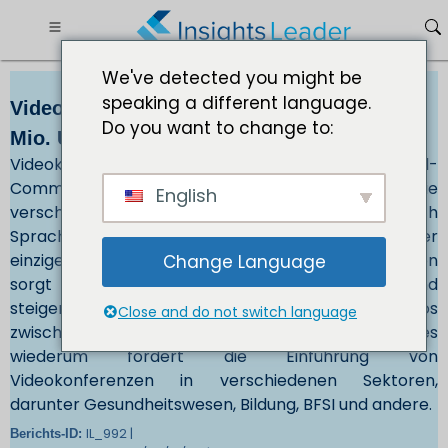
We've detected you might be
speaking a different language.
Videokonferenzen Marktgröße: 17.893,19
Do you want to change to:
Mio. USD bis 2032
Videokonferenzen werden weitgehend in Unified-
Communications-Plattformen integriert, die
English
verschiedene Kommunikationskanäle, einschließlich
Sprache, Videonachrichten und Dateifreigabe, in einer
einzigen Schnittstelle vereinen. Diese Integration
Change Language
sorgt für ein verbessertes Benutzererlebnis und
steigert die Produktivität, da Benutzer mühelos
Close and do not switch language
zwischen verschiedenen Modi wechseln können. Dies
wiederum fördert die Einführung von
Videokonferenzen in verschiedenen Sektoren,
darunter Gesundheitswesen, Bildung, BFSI und andere.
IL_992 |
Berichts-ID: