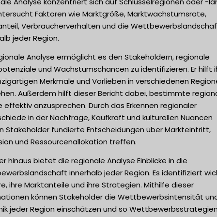
ale Analyse konzentriert sich auf Schlüsselregionen oder -l
ntersucht Faktoren wie Marktgröße, Marktwachstumsrate,
anteil, Verbraucherverhalten und die Wettbewerbslandschaf
alb jeder Region.
gionale Analyse ermöglicht es den Stakeholdern, regionale
otenziale und Wachstumschancen zu identifizieren. Er hilft i
inzigartigen Merkmale und Vorlieben in verschiedenen Region
hen. Außerdem hilft dieser Bericht dabei, bestimmte region
 effektiv anzusprechen. Durch das Erkennen regionaler
chiede in der Nachfrage, Kaufkraft und kulturellen Nuancen
 Stakeholder fundierte Entscheidungen über Markteintritt,
ion und Ressourcenallokation treffen.
r hinaus bietet die regionale Analyse Einblicke in die
werbslandschaft innerhalb jeder Region. Es identifiziert wic
e, ihre Marktanteile und ihre Strategien. Mithilfe dieser
mationen können Stakeholder die Wettbewerbsintensität un
ik jeder Region einschätzen und so Wettbewerbsstrategie