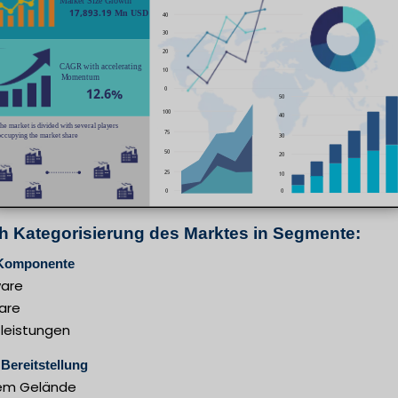
h Kategorisierung des Marktes in Segmente:
Komponente
are
are
tleistungen
Bereitstellung
em Gelände