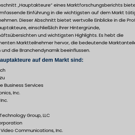
bschnitt „Hauptakteure“ eines Marktforschungsberichts biet
umfassende Einführung in die wichtigsten auf dem Markt tät
ehmen. Dieser Abschnitt bietet wertvolle Einblicke in die Prof
uptakteure, einschließlich ihrer Hintergründe,
ftsübersichten und wichtigsten Highlights. Es hebt die
nenten Marktteilnehmer hervor, die bedeutende Marktanteil
n und die Branchendynamik beeinflussen.
auptakteure auf dem Markt sind:
ech
zu
e Business Services
onics, Inc.
Inc.
Technology Group, LLC
orporation
Video Communications, Inc.