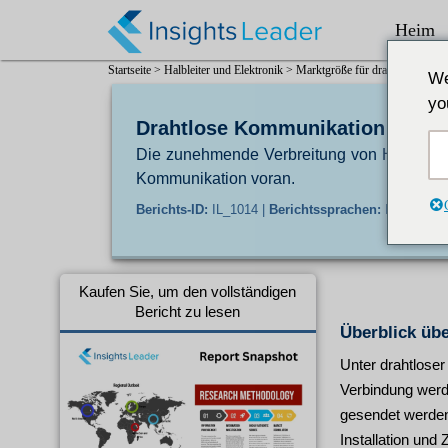
Heim
Startseite >
Halbleiter und Elektronik >
Marktgröße für drahtlose Komm
We
yo
Drahtlose Kommunikation Marktg
Die zunehmende Verbreitung von Hochgeschw
Kommunikation voran.
Berichts-ID:
IL_1014 |
Berichtssprachen:
En/Jp/Fr/D
Kaufen Sie, um den vollständigen
Bericht zu lesen
Überblick üb
Unter drahtlose
Verbindung werd
gesendet werden.
Installation und 