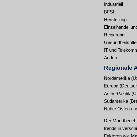
Industriell
BFSI
Herstellung
Einzelhandel u
Regierung
Gesundheitspfle
IT und Telekomm
Andere
Regionale A
Nordamerika (U
Europa (Deutschl
Asien-Pazifik (C
Südamerika (Bras
Naher Osten und 
Der Marktbericht
trends in versch
Faktoren wie Ma