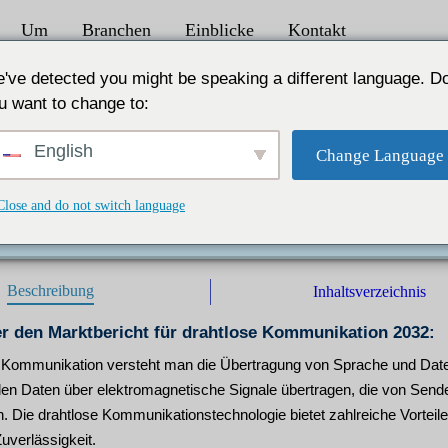
Um
Branchen
Einblicke
Kontakt
unikation 2023 bis 2032
've detected you might be speaking a different language. D
u want to change to:
röße: 540,88 Mrd. USD bis 2032
English
Change Language
indigkeitsinternet treibt das Marktwachstum des Marktes für
Close and do not switch language
e |
Herausgeber :
IL |
Format :
Beschreibung
Inhaltsverzeichnis
er den Marktbericht für drahtlose Kommunikation 2032:
r Kommunikation versteht man die Übertragung von Sprache und Daten
en Daten über elektromagnetische Signale übertragen, die von Send
 Die drahtlose Kommunikationstechnologie bietet zahlreiche Vorteile,
Zuverlässigkeit.