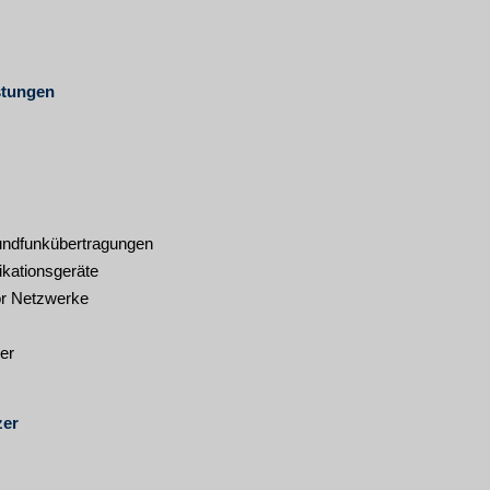
stungen
undfunkübertragungen
kationsgeräte
or Netzwerke
er
zer