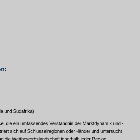
on:
ia und Südafrika)
lyse, die ein umfassendes Verständnis der Marktdynamik und -
riert sich auf Schlüsselregionen oder -länder und untersucht
d die Wettbewerbslandschaft innerhalb jeder Region.