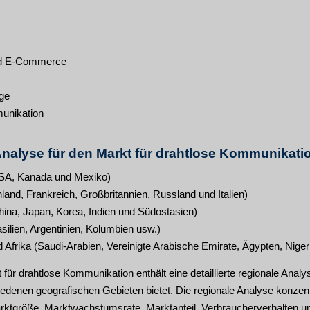
nd E-Commerce
ge
unikation
nalyse für den Markt für drahtlose Kommunikati
SA, Kanada und Mexiko)
and, Frankreich, Großbritannien, Russland und Italien)
hina, Japan, Korea, Indien und Südostasien)
ilien, Argentinien, Kolumbien usw.)
Afrika (Saudi-Arabien, Vereinigte Arabische Emirate, Ägypten, Niger
 für drahtlose Kommunikation enthält eine detaillierte regionale Ana
iedenen geografischen Gebieten bietet. Die regionale Analyse konzent
rktgröße, Marktwachstumsrate, Marktanteil, Verbraucherverhalten un