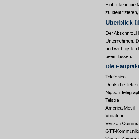
Einblicke in di
zu identifiziere
Überblick ü
Der Abschnitt „H
Unternehmen. Die
und wichtigsten 
beeinflussen.
Die Hauptakt
Telefónica
Deutsche Telek
Nippon Telegrap
Telstra
America Movil
Vodafone
Verizon Commun
GTT-Kommunika
Vocera-Kommuni