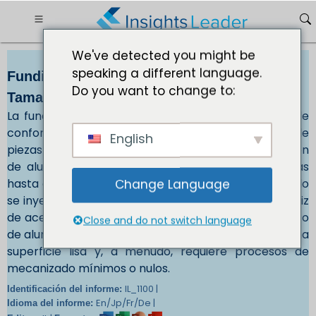
We've detected you might be
speaking a different language.
Fundición a presión de aluminio Mercado
Do you want to change to:
Tamaño USD 115.455,61 Mn al 2032
La fundición a presión de aluminio es un proceso de
conformado de metales que permite la creación de
English
piezas complejas de aluminio. Los lingotes de aleación
de aluminio se calientan a temperaturas muy altas
hasta que se funden por completo. El aluminio líquido
Change Language
se inyecta a alta presión en la cavidad de una matriz
de acero, también conocida como molde. El producto
Close and do not switch language
de aluminio resultante se forma con precisión con una
superficie lisa y, a menudo, requiere procesos de
mecanizado mínimos o nulos.
IL_1100 |
Identificación del informe:
En/Jp/Fr/De |
Idioma del informe: