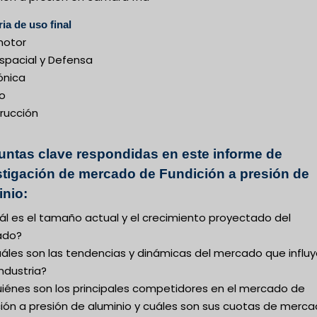
ria de uso final
motor
spacial y Defensa
ónica
o
rucción
untas clave respondidas en este informe de
stigación de mercado de Fundición a presión de
inio:
ál es el tamaño actual y el crecimiento proyectado del
ado?
uáles son las tendencias y dinámicas del mercado que influ
industria?
uiénes son los principales competidores en el mercado de
ción a presión de aluminio y cuáles son sus cuotas de merc