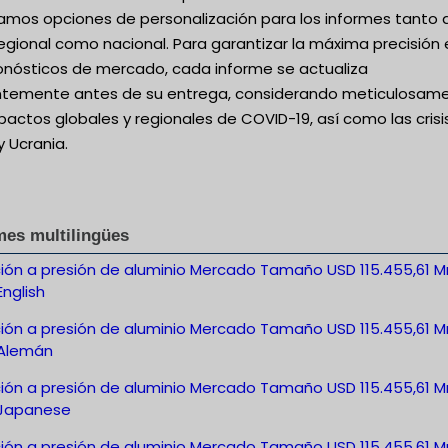
amos opciones de personalización para los informes tanto 
regional como nacional. Para garantizar la máxima precisión
ronósticos de mercado, cada informe se actualiza
entemente antes de su entrega, considerando meticulosam
pactos globales y regionales de COVID-19, así como las crisi
y Ucrania.
mes multilingües
ción a presión de aluminio Mercado Tamaño USD 115.455,61 M
nglish
ción a presión de aluminio Mercado Tamaño USD 115.455,61 M
Alemán
ción a presión de aluminio Mercado Tamaño USD 115.455,61 M
Japanese
ción a presión de aluminio Mercado Tamaño USD 115.455,61 M