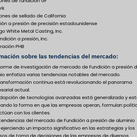
ones de fundición GF
rk
ones de sellado de California
ción a presión de precisión estadounidense
o White Metal Casting, Inc.
ndición a presión, Inc.
ración PHB
rmación sobre las tendencias del mercado:
nforme de investigación de mercado de Fundición a presión 
nio enfatiza varias tendencias notables del mercado.
transformación continua está revolucionando el panorama
arial actual.
adopción de tecnologías avanzadas está generalizada y es
ando la forma en que las empresas operan, formulan políti
ctúan con los clientes.
 tendencias del mercado de Fundición a presión de aluminio
ejerciendo un impacto significativo en las estrategias y los
sos de toma de decisiones de las empresas de diversos