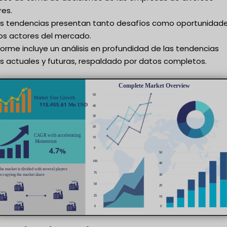
res.
as tendencias presentan tanto desafíos como oportunidad
los actores del mercado.
nforme incluye un análisis en profundidad de las tendencias
as actuales y futuras, respaldado por datos completos.