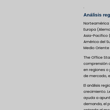
.
Análisis re
Norteamérica 
Europa (Alemani
Asia-Pacífico 
América del Sur
Medio Oriente 
The Office Sta
comprensión am
en regiones o
de mercado, e
El análisis re
crecimiento. L
ayuda a apunta
demanda, el po
entrada al mer