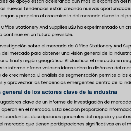
es de apoyo están acelerando aún más la expansión del me
las nuevas tendencias están creando nuevas oportunidades 
engan y propelan el crecimiento del mercado durante el per
Office Stationery And Supplies B2B ha experimentado un cre
 continúe en un futuro previsible.
investigación sobre el mercado de Office Stationery And Sup
del mercado para obtener una visión general de la industri
uario final y región geográfica. Al clasificar el mercado en 
ste informe ofrece valiosas ideas sobre la dinámica del merc
de crecimiento. El análisis de segmentación permite a las 
s y aprovechar las tendencias emergentes dentro de la indus
 general de los actores clave de la industria
jugadores clave de un informe de investigación de mercado 
peran en el mercado. Esta sección proporciona información 
 antecedentes, descripciones generales del negocio y punto
 mercado que tienen participaciones significativas en el me