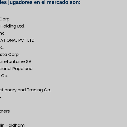
les jugadores en el mercado son:
Corp.
Holding Ltd.
nc.
ATIONAL PVT LTD
c.
sta Corp.
irefontaine SA
tional Papelería
 Co.
ationery and Trading Co.
G
tners
lin Holdham