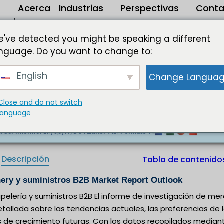
r
Acerca
Industrias
Perspectivas
Conta
de
ficina y suministros B2B tamaño del mercado 2025 a 2033
've detected you might be speaking a different
nguage. Do you want to change to:
cina B2B Mercado Se espera que cumpla a una 
English
Change Langua
B tamaño del mercado, tendencias y oportunidades de cr
Close and do not switch
, Artículos de escritorio, Computación e impresora, Pa
language
En/Jp/Fr/De |
IL |
a del informe:
Editor :
Formato :
Descripción
Tabla de contenido
nery y suministros B2B Market Report Outlook
apelería y suministros B2B El informe de investigación de m
tallada sobre las tendencias actuales, las preferencias de
 de crecimiento futuras. Con los datos recopilados mediant