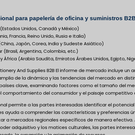
gional para papelería de oficina y suministros B
(Estados Unidos, Canadá y México)
a, Francia, Reino Unido, Rusia e Italia)
(China, Japón, Corea, India y Sudeste Asiático)
 (Brasil, Argentina, Colombia, etc.)
y África (Arabia Saudita, Emiratos Árabes Unidos, Egipto, Nig
tionery And Supplies B2B El informe de mercado incluye un a
plia de la dinámica y las tendencias del mercado en distint
 países clave, examinando factores como el tamaño del mer
l comportamiento del consumidor y el paisaje competitivo 
gional permite a las partes interesadas identificar el potenc
es ayuda a comprender las características y preferencias ú
r a mercados regionales específicos de manera efectiva. Al
der adquisitivo y los matices culturales, las partes inter
cado, la expansión y la asignación de recursos.