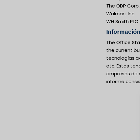
The ODP Corp.
Walmart Inc.
WH Smith PLC
Información
The Office Sta
the current b
tecnologías av
etc. Estas ten
empresas de d
informe consis