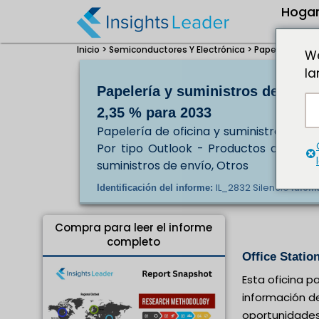
Hoga
Inicio >
Semiconductores Y Electrónica >
Papelería de o
We
la
Papelería y suministros de ofi
2,35 % para 2033
Papelería de oficina y suministros B2
Por tipo Outlook - Productos de papel
suministros de envío, Otros
IL_2832 Silencio
Identificación del informe:
Idiom
Compra para leer el informe
completo
Office Statio
Esta oficina p
información de
oportunidades