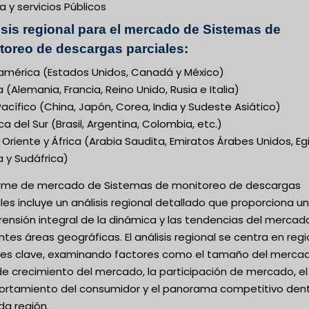
a y servicios Públicos
isis regional para el mercado de Sistemas de
toreo de descargas parciales:
américa (Estados Unidos, Canadá y México)
 (Alemania, Francia, Reino Unido, Rusia e Italia)
acífico (China, Japón, Corea, India y Sudeste Asiático)
a del Sur (Brasil, Argentina, Colombia, etc.)
Oriente y África (Arabia Saudita, Emiratos Árabes Unidos, Eg
a y Sudáfrica)
forme de mercado de Sistemas de monitoreo de descargas
les incluye un análisis regional detallado que proporciona u
ensión integral de la dinámica y las tendencias del mercad
ntes áreas geográficas. El análisis regional se centra en reg
ses clave, examinando factores como el tamaño del mercad
de crecimiento del mercado, la participación de mercado, el
rtamiento del consumidor y el panorama competitivo den
da región.