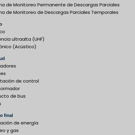
ma de Monitoreo Permanente de Descargas Parciales
ma de Monitoreo de Descargas Parciales Temporales
o
ico
ncia ultraalta (UHF)
ónico (Acústico)
tud
adores
res
tación de control
formador
cto de bus
s
o final
ación de energía
leo y gas