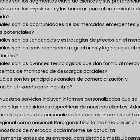
uáles son los segmentos clave de clientes y sus preferencia
áles son los impulsores y las barreras para el crecimiento d
ado?
uáles son las oportunidades de los mercados emergentes y 
os potenciales?
uáles son las tendencias y estrategias de precios en el me
áles son las consideraciones regulatorias y legales que af
ndustria?
uáles son los avances tecnológicos que dan forma al merc
stemas de monitoreo de descargas parciales?
uáles son los principales canales de comercialización y
bución utilizados en la industria?
Nuestros servicios incluyen informes personalizados que se
an a las necesidades específicas de nuestros clientes. Ad
amos opciones de personalización para los informes tanto 
regional como nacional. Para garantizar la máxima precisión
ronósticos de mercado, cada informe se actualiza
entemente antes de su entrega, considerando meticulosam