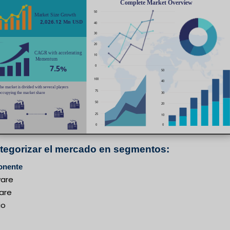
ategorizar el mercado en segmentos:
nente
are
are
io