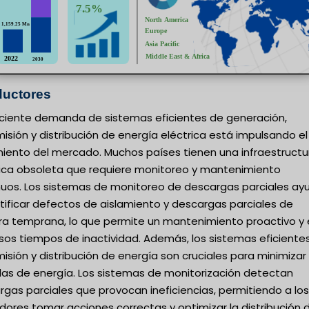
uctores
eciente demanda de sistemas eficientes de generación,
isión y distribución de energía eléctrica está impulsando el
miento del mercado. Muchos países tienen una infraestructu
rica obsoleta que requiere monitoreo y mantenimiento
nuos. Los sistemas de monitoreo de descargas parciales ay
tificar defectos de aislamiento y descargas parciales de
a temprana, lo que permite un mantenimiento proactivo y 
sos tiempos de inactividad. Además, los sistemas eficiente
isión y distribución de energía son cruciales para minimizar 
das de energía. Los sistemas de monitorización detectan
gas parciales que provocan ineficiencias, permitiendo a los
ores tomar acciones correctas y optimizar la distribución 