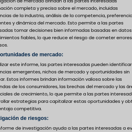
tigación de mercado brindan a las partes interesadas
mación completa y precisa sobre el mercado, incluidas
cias de la industria, análisis de la competencia, preferenci
ientes y dinámica del mercado. Esto permite a las partes
esadas tomar decisiones bien informadas basadas en datos
mientos fiables, lo que reduce el riesgo de cometer errores
sos.
portunidades de mercado:
lizar este informe, las partes interesadas pueden identificar
ncias emergentes, nichos de mercado y oportunidades sin
ar. Estos informes brindan información valiosa sobre las
das de los consumidores, las brechas del mercado y las á
iales de crecimiento, lo que permite a las partes interesa
ollar estrategias para capitalizar estas oportunidades y ob
entaja competitiva.
tigación de riesgos:
nforme de investigación ayuda a las partes interesadas a ev