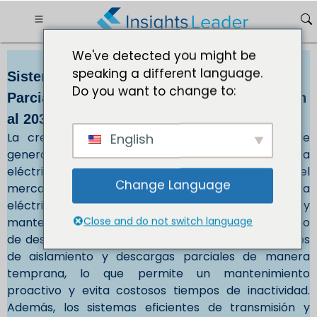
We've detected you might be
speaking a different language.
Sistemas de Monitoreo de Descargas
Do you want to change to:
Parciales Mercado Tamaño USD 2.026,12 Mn
al 2030
La creciente demanda de sistemas eficientes de
English
generación, transmisión y distribución de energía
eléctrica está impulsando el crecimiento del
Change Language
mercado. Muchos países tienen una infraestructura
eléctrica obsoleta que requiere monitoreo y
Close and do not switch language
mantenimiento continuos. Los sistemas de monitoreo
de descargas parciales ayudan a identificar defectos
de aislamiento y descargas parciales de manera
temprana, lo que permite un mantenimiento
proactivo y evita costosos tiempos de inactividad.
Además, los sistemas eficientes de transmisión y