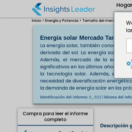
Hoga
Inicio >
Energía y Potencia >
Tamaño del mercado de ene
We
la
Energía solar Mercado Tamaño U
La energía solar, también conocida co
derivada del sol. La energía solar ofr
Además, el mercado de la energía s
significativos en los últimos años, imp
la tecnología solar. Además, es proba
necesidad de diversificación energétic
la demanda de energía solar en los pró
IL_932 |
Identificación del informe:
Idioma del inf
Compra para leer el informe
completo
Descripción g