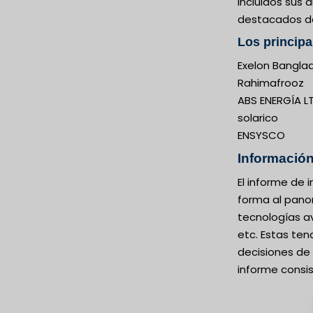
incluidos sus
destacados del
Los principa
Exelon Bangla
Rahimafrooz
ABS ENERGÍA L
solarico
ENSYSCO
Información
El informe de
forma al pano
tecnologías av
etc. Estas ten
decisiones de
informe consis