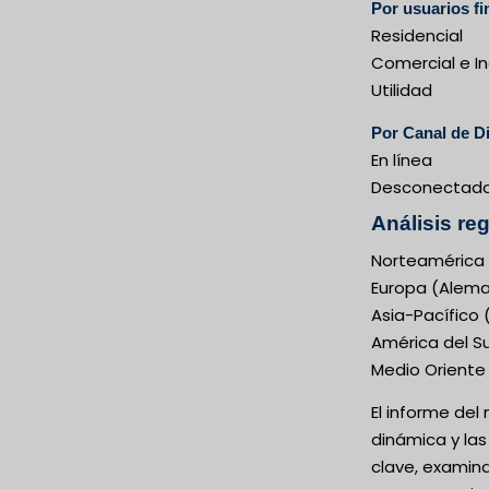
Por usuarios fi
Residencial
Comercial e In
Utilidad
Por Canal de Di
En línea
Desconectad
Análisis re
Norteamérica 
Europa (Alemani
Asia-Pacífico 
América del Sur
Medio Oriente 
El informe del
dinámica y las
clave, examin