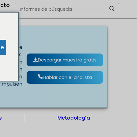
cto
ge
ostenible
cionales.
Descargar muestra gratis
ormación
avances en
lidad, la
Hablar con el analista
o impulsen
s
Metodología