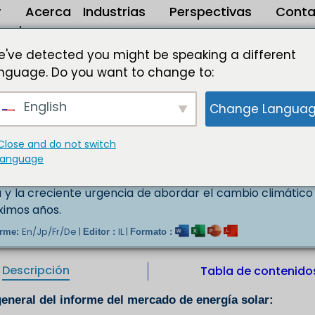
r
Acerca
Industrias
Perspectivas
Conta
de
rgía solar de 2023 a 2032
've detected you might be speaking a different
nguage. Do you want to change to:
SD 337,92 Mn al 2032
English
Change Langua
mo energía solar, es una forma de energía renovable y s
ece varias ventajas sobre las fuentes de energía conven
olar ha experimentado un crecimiento y una transf
Close and do not switch
ulsado por la creciente demanda de energía limpia y los 
language
ble que la creciente atención prestada a la sostenibi
a y la creciente urgencia de abordar el cambio climátic
ximos años.
En/Jp/Fr/De |
IL |
orme:
Editor :
Formato :
Descripción
Tabla de contenido
eneral del informe del mercado de energía solar: