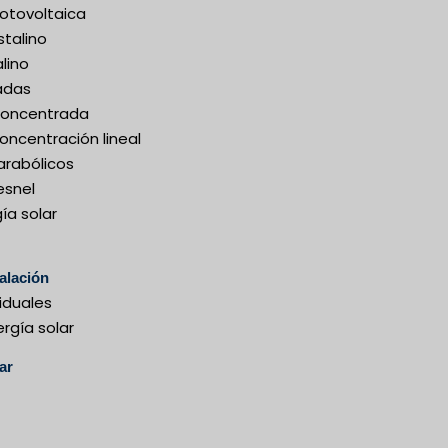
Fotovoltaica
stalino
alino
adas
 concentrada
oncentración lineal
rabólicos
esnel
ía solar
talación
iduales
rgía solar
ar