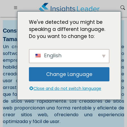
We've detected you might be
speaking a different language.
Constructores de sitios web Mercado
Do you want to change to:
Tamaño USD 206,06 Mn al 2032
Un creador de sitios web es una herramienta de
software o una plataforma que permite a personas o
English
empresas crear y diseñar sitios web sin necesidad de
habilidades técnicas o de codificación avanzadas. Los
creadores de sitios web brindan una interfaz fácil de
Change Language
usar con plantillas prediseñadas, funcionalidad de
arrastrar y soltar y opciones de personalización, lo
Close and do not switch language
que facilita a los usuarios la creación y el lanzamiento
de sitios web rápidamente. Los creadores de sitios
web proporcionan una forma rentable y eficiente de
crear sitios web, ofreciendo una experiencia
optimizada y fácil de usar.