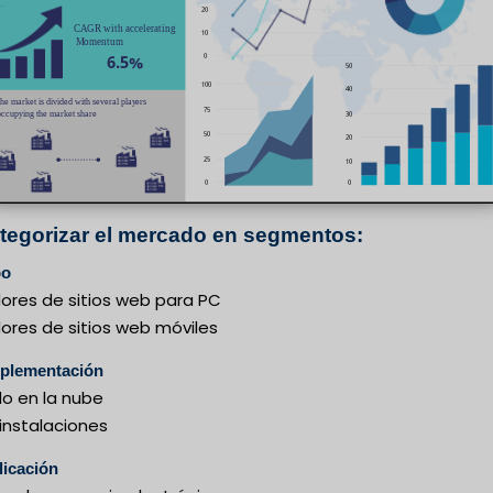
ategorizar el mercado en segmentos:
po
ores de sitios web para PC
ores de sitios web móviles
mplementación
o en la nube
 instalaciones
licación