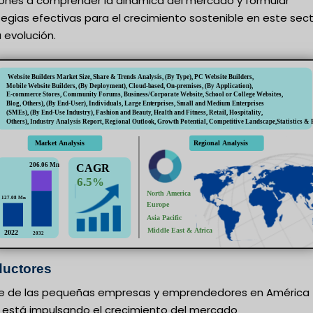
iones a comprender la dinámica del mercado y formular
egias efectivas para el crecimiento sostenible en este sec
 evolución.
uctores
ge de las pequeñas empresas y emprendedores en América
a está impulsando el crecimiento del mercado