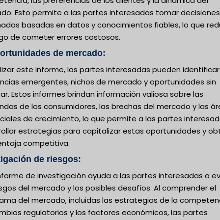
encia, las preferencias de los clientes y la dinámica del
do. Esto permite a las partes interesadas tomar decisiones
madas basadas en datos y conocimientos fiables, lo que re
sgo de cometer errores costosos.
portunidades de mercado:
lizar este informe, las partes interesadas pueden identificar
ncias emergentes, nichos de mercado y oportunidades sin
ar. Estos informes brindan información valiosa sobre las
das de los consumidores, las brechas del mercado y las á
iales de crecimiento, lo que permite a las partes interesa
ollar estrategias para capitalizar estas oportunidades y ob
entaja competitiva.
tigación de riesgos:
nforme de investigación ayuda a las partes interesadas a ev
esgos del mercado y los posibles desafíos. Al comprender el
ama del mercado, incluidas las estrategias de la competenc
mbios regulatorios y los factores económicos, las partes