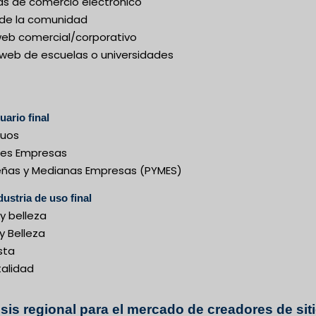
as de comercio electrónico
 de la comunidad
 web comercial/corporativo
s web de escuelas o universidades
uario final
duos
es Empresas
ñas y Medianas Empresas (PYMES)
dustria de uso final
y belleza
y Belleza
sta
talidad
isis regional para el mercado de creadores de sit