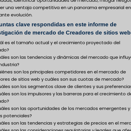
adas, identificar oportunidades de mercado, mitigar riesgo
er una ventaja competitiva en un panorama empresarial en
ante evolución.
untas clave respondidas en este informe de
stigación de mercado de Creadores de sitios web
ál es el tamaño actual y el crecimiento proyectado del
ado?
uáles son las tendencias y dinámicas del mercado que influ
industria?
uiénes son los principales competidores en el mercado de
ores de sitios web y cuáles son sus cuotas de mercado?
uáles son los segmentos clave de clientes y sus preferencia
áles son los impulsores y las barreras para el crecimiento d
ado?
uáles son las oportunidades de los mercados emergentes y 
os potenciales?
uáles son las tendencias y estrategias de precios en el me
áles son las consideraciones regulatorias y legales que af