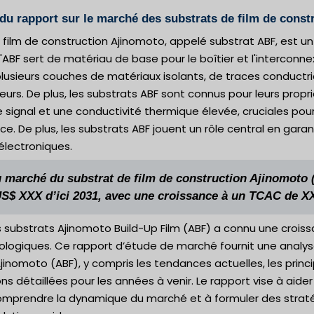
du rapport sur le marché des substrats de film de const
 film de construction Ajinomoto, appelé substrat ABF, est u
ABF sert de matériau de base pour le boîtier et l'interconnexi
usieurs couches de matériaux isolants, de traces conductr
rs. De plus, les substrats ABF sont connus pour leurs prop
e signal et une conductivité thermique élevée, cruciales pour
e. De plus, les substrats ABF jouent un rôle central en garan
électroniques.
du marché du substrat de film de construction Ajinomoto 
US$ XXX d’ici 2031, avec une croissance à un TCAC de X
substrats Ajinomoto Build-Up Film (ABF) a connu une croiss
ologiques. Ce rapport d’étude de marché fournit une analy
jinomoto (ABF), y compris les tendances actuelles, les prin
ns détaillées pour les années à venir. Le rapport vise à aider l
omprendre la dynamique du marché et à formuler des straté