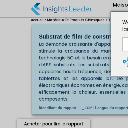
Mais
Accueil >
Matériaux Et Produits Chimiques >
Taille du 
We
la
Substrat de film de constructio
La demande croissante d'appareils éle
stimule la croissance du marché des
technologie 5G et le besoin croissant
d'ABF. substrats. Les substrats ABF jo
capacités haute fréquence, devenant ai
tablettes et les appareils IoT. De 
électroniques économes en énergie, car
efficacement la chaleur, essentielles
composants.
IL_1336 |
Identifiant du rapport :
Langue du rapport
Acheter pour lire le rapport