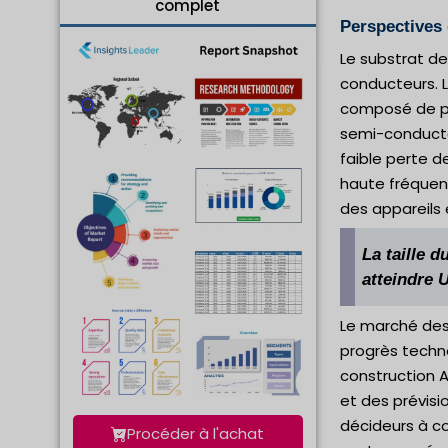
complet
Perspectives 
Le substrat de
conducteurs. L'
composé de pl
semi-conducteu
faible perte d
haute fréquenc
des appareils 
La taille 
atteindre 
Le marché des 
progrès techn
construction A
et des prévisio
décideurs à c
Procéder à l'achat