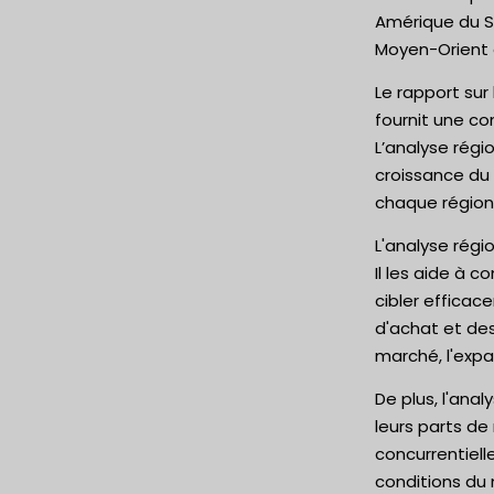
Amérique du Su
Moyen-Orient e
Le rapport sur
fournit une c
L’analyse régi
croissance du
chaque région
L'analyse régi
Il les aide à 
cibler efficac
d'achat et des
marché, l'expa
De plus, l'ana
leurs parts de
concurrentiell
conditions du 