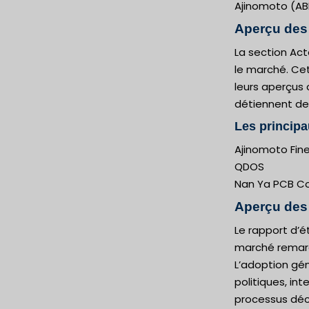
Ajinomoto (AB
Aperçu des 
La section Act
le marché. Cet
leurs aperçus 
détiennent de
Les principa
Ajinomoto Fine
QDOS
Nan Ya PCB Co.
Aperçu des
Le rapport d’é
marché remarq
L’adoption gén
politiques, in
processus déci