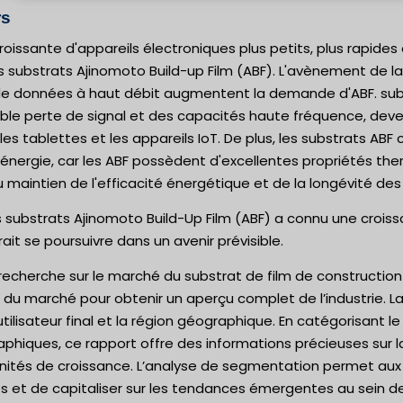
rs
issante d'appareils électroniques plus petits, plus rapides
substrats Ajinomoto Build-up Film (ABF). L'avènement de la
e données à haut débit augmentent la demande d'ABF. substr
ible perte de signal et des capacités haute fréquence, deven
es tablettes et les appareils IoT. De plus, les substrats AB
ergie, car les ABF possèdent d'excellentes propriétés ther
u maintien de l'efficacité énergétique et de la longévité d
substrats Ajinomoto Build-Up Film (ABF) a connu une crois
it se poursuivre dans un avenir prévisible.
recherche sur le marché du substrat de film de constructio
u marché pour obtenir un aperçu complet de l’industrie. La
l'utilisateur final et la région géographique. En catégorisant
phiques, ce rapport offre des informations précieuses sur 
nités de croissance. L’analyse de segmentation permet aux e
es et de capitaliser sur les tendances émergentes au sein de