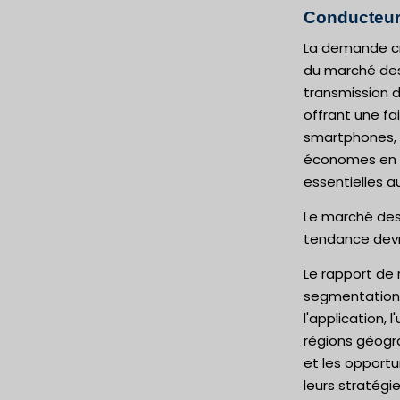
Conducteu
La demande cro
du marché des 
transmission d
offrant une fa
smartphones, l
économes en én
essentielles a
Le marché des 
tendance devra
Le rapport de 
segmentation d
l'application, 
régions géogra
et les opportu
leurs stratégi