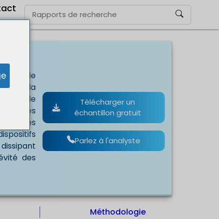
tact
1
030
ge
n énergie
ent de la
a demande
Télécharger un
nal et des
échantillon gratuit
ones, les
spositifs
Parlez à l'analyste
 dissipant
évité des
s
Méthodologie