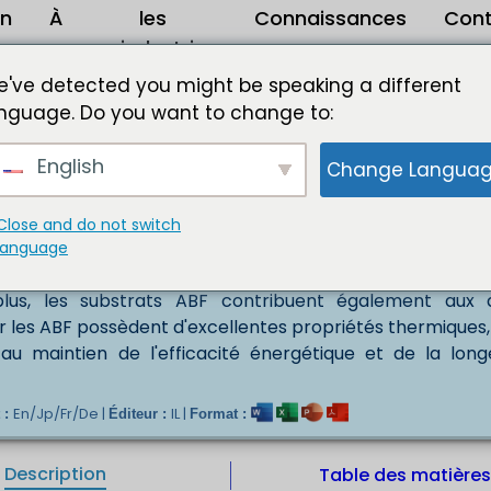
on
À
les
Connaissances
Con
propos
industries
marché des substrats de film de construction Ajinomoto (ABF) 2024 à 203
've detected you might be speaking a different
nguage. Do you want to change to:
n Ajinomoto (ABF) Marché Taille USD XXX dici 2
English
Change Langua
ctroniques plus petits, plus rapides et plus économes e
 substrats Ajinomoto Build-up Film (ABF). L'avènem
 de transmission de données à haut débit augmentent l
Close and do not switch
uent un rôle crucial en offrant une faible perte de sig
language
nsi idéaux pour les applications telles que les smartph
plus, les substrats ABF contribuent également aux di
 les ABF possèdent d'excellentes propriétés thermiques,
 au maintien de l'efficacité énergétique et de la long
En/Jp/Fr/De |
IL |
 :
Éditeur :
Format :
Description
Table des matière