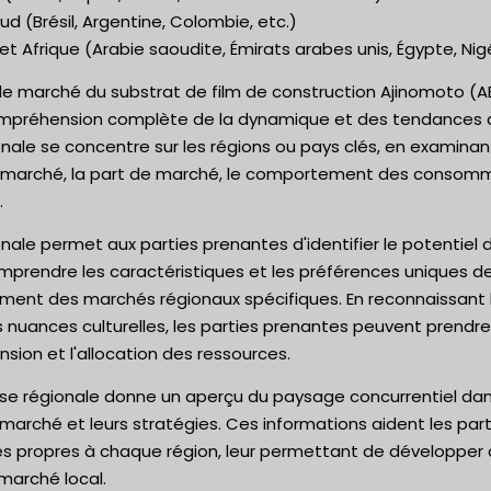
d (Brésil, Argentine, Colombie, etc.)
t Afrique (Arabie saoudite, Émirats arabes unis, Égypte, Nig
 le marché du substrat de film de construction Ajinomoto (A
ompréhension complète de la dynamique et des tendances 
onale se concentre sur les régions ou pays clés, en examinant
 marché, la part de marché, le comportement des consomma
.
onale permet aux parties prenantes d'identifier le potentiel
comprendre les caractéristiques et les préférences uniques 
ement des marchés régionaux spécifiques. En reconnaissant 
 nuances culturelles, les parties prenantes peuvent prendre 
nsion et l'allocation des ressources.
lyse régionale donne un aperçu du paysage concurrentiel dans 
 marché et leurs stratégies. Ces informations aident les par
es propres à chaque région, leur permettant de développer 
marché local.