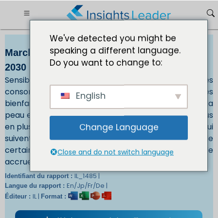
We've detected you might be
speaking a different language.
Marché de la biotine taille XXX USD dici
Do you want to change to:
2030
Sensibilisation croissante aux bienfaits de la biotineLes
consommateurs sont de plus en plus conscients des
English
bienfaits de la biotine pour la santé des cheveux, de la
peau et des ongles. La carence en biotine est de plus
en plus courante, en particulier chez les personnes qui
Change Language
suivent un régime restrictif ou qui souffrent de
certaines pathologies. Cela conduit à une demande
Close and do not switch language
accrue de suppléments de biotine.
IL_1485 |
Identifiant du rapport :
En/Jp/Fr/De |
Langue du rapport :
IL |
Éditeur :
Format :