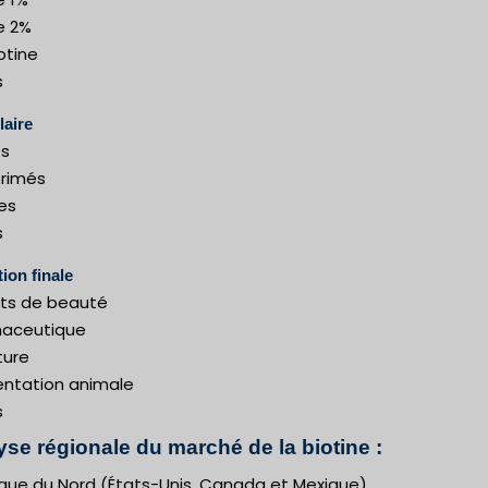
e 2%
otine
s
aire
es
rimés
es
s
tion finale
its de beauté
aceutique
ture
mentation animale
s
yse régionale du marché de la biotine :
que du Nord (États-Unis, Canada et Mexique)