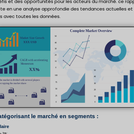
fis et des opportunités pour les acteurs du marché. ce rap
ste en une analyse approfondie des tendances actuelles et
es avec toutes les données.
atégorisant le marché en segments :
aire
e 1%