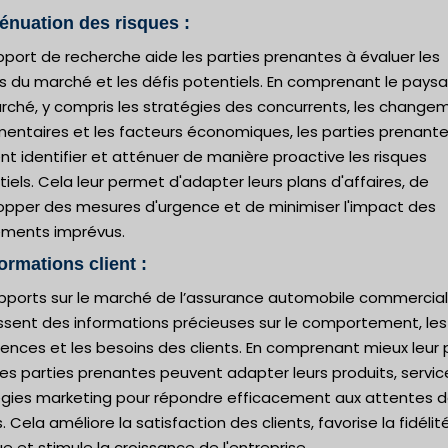
ténuation des risques :
port de recherche aide les parties prenantes à évaluer les
es du marché et les défis potentiels. En comprenant le pays
rché, y compris les stratégies des concurrents, les change
mentaires et les facteurs économiques, les parties prenant
t identifier et atténuer de manière proactive les risques
iels. Cela leur permet d'adapter leurs plans d'affaires, de
opper des mesures d'urgence et de minimiser l'impact des
ments imprévus.
formations client :
apports sur le marché de l’assurance automobile commercia
issent des informations précieuses sur le comportement, les
ences et les besoins des clients. En comprenant mieux leur 
 les parties prenantes peuvent adapter leurs produits, servic
égies marketing pour répondre efficacement aux attentes 
s. Cela améliore la satisfaction des clients, favorise la fidélité
 et stimule la croissance de l'entreprise.