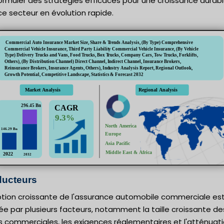
ormuler des stratégies efficaces pour une croissance durab
e secteur en évolution rapide.
ucteurs
ption croissante de l'assurance automobile commerciale es
e par plusieurs facteurs, notamment la taille croissante de
s commerciales, les exigences réglementaires et l'atténuat