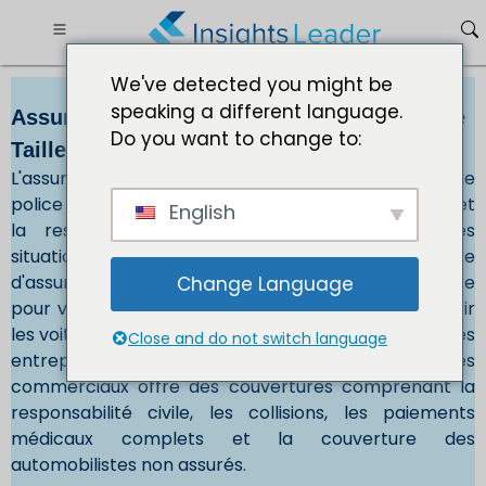
We've detected you might be
speaking a different language.
Assurance automobile commerciale Marché
Do you want to change to:
Taille 296,45 milliards de dollars dici 2032
L'assurance des véhicules commerciaux est une
police d'assurance contre les dommages corporels et
English
la responsabilité civile pour les montants, les
situations et l'utilisation non couverts par une police
d'assurance automobile personnelle. Une assurance
Change Language
pour véhicules commerciaux est requise pour couvrir
les voitures, camions et fourgonnettes utilisés dans les
Close and do not switch language
entreprises. En outre, l'assurance des véhicules
commerciaux offre des couvertures comprenant la
responsabilité civile, les collisions, les paiements
médicaux complets et la couverture des
automobilistes non assurés.