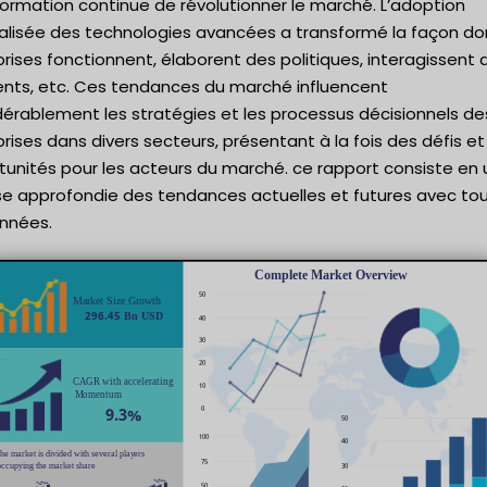
ormation continue de révolutionner le marché. L’adoption
alisée des technologies avancées a transformé la façon don
rises fonctionnent, élaborent des politiques, interagissent
ients, etc. Ces tendances du marché influencent
dérablement les stratégies et les processus décisionnels de
rises dans divers secteurs, présentant à la fois des défis e
tunités pour les acteurs du marché. ce rapport consiste en
se approfondie des tendances actuelles et futures avec to
onnées.