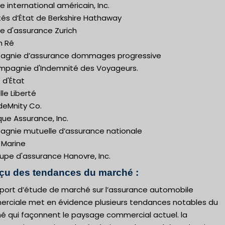
 international américain, Inc.
tés d’État de Berkshire Hathaway
e d'assurance Zurich
h Ré
gnie d’assurance dommages progressive
mpagnie d'Indemnité des Voyageurs.
 d'État
le Liberté
ndeMnity Co.
que Assurance, Inc.
gnie mutuelle d’assurance nationale
 Marine
upe d'assurance Hanovre, Inc.
çu des tendances du marché :
pport d’étude de marché sur l’assurance automobile
rciale met en évidence plusieurs tendances notables du
é qui façonnent le paysage commercial actuel. la