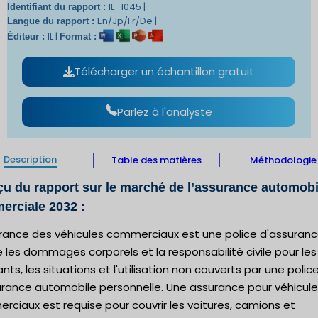
IL_1045 |
Identifiant du rapport :
En/Jp/Fr/De |
Langue du rapport :
IL |
Éditeur :
Format :
Télécharger un échantillon gratuit
Parlez à l'analyste
Description
Table des matières
Méthodologie
u du rapport sur le marché de l’assurance automobi
erciale 2032 :
urance des véhicules commerciaux est une police d'assuran
 les dommages corporels et la responsabilité civile pour les
ts, les situations et l'utilisation non couverts par une polic
urance automobile personnelle. Une assurance pour véhicul
ciaux est requise pour couvrir les voitures, camions et