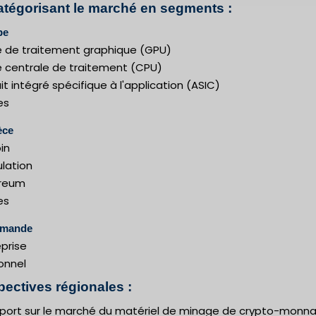
atégorisant le marché en segments :
pe
té de traitement graphique (GPU)
é centrale de traitement (CPU)
uit intégré spécifique à l'application (ASIC)
es
èce
oin
lation
ereum
es
emande
eprise
onnel
pectives régionales :
pport sur le marché du matériel de minage de crypto-monna