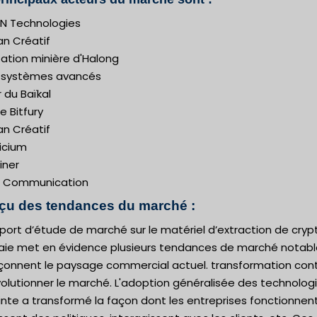
IN Technologies
n Créatif
tation minière d'Halong
-systèmes avancés
 du Baïkal
 Bitfury
n Créatif
licium
iner
 Communication
çu des tendances du marché :
port d’étude de marché sur le matériel d’extraction de cryp
ie met en évidence plusieurs tendances de marché notabl
açonnent le paysage commercial actuel. transformation con
olutionner le marché. L'adoption généralisée des technolog
nte a transformé la façon dont les entreprises fonctionnent