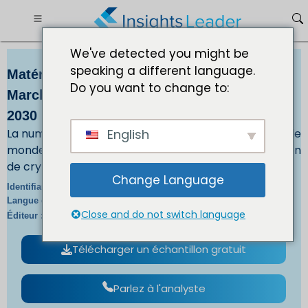
We've detected you might be
speaking a different language.
Matériel de minage de crypto-monnaie
Do you want to change to:
Marché Taille 3 130,77 millions USD dici
2030
La numérisation croissante des tendances à travers le
English
monde stimule la demande de matériel d'extraction
de crypto-monnaie.
Change Language
IL_508 |
Identifiant du rapport :
En/Jp/Fr/De |
Langue du rapport :
Close and do not switch language
IL |
Éditeur :
Format :
Télécharger un échantillon gratuit
Parlez à l'analyste