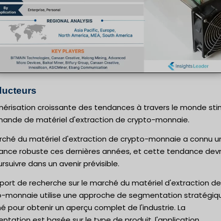
ucteurs
mérisation croissante des tendances à travers le monde sti
mande de matériel d'extraction de crypto-monnaie.
rché du matériel d'extraction de crypto-monnaie a connu u
sance robuste ces dernières années, et cette tendance devr
rsuivre dans un avenir prévisible.
port de recherche sur le marché du matériel d'extraction de
o-monnaie utilise une approche de segmentation stratégiq
 pour obtenir un aperçu complet de l'industrie. La
tation est basée sur le type de produit, l'application,