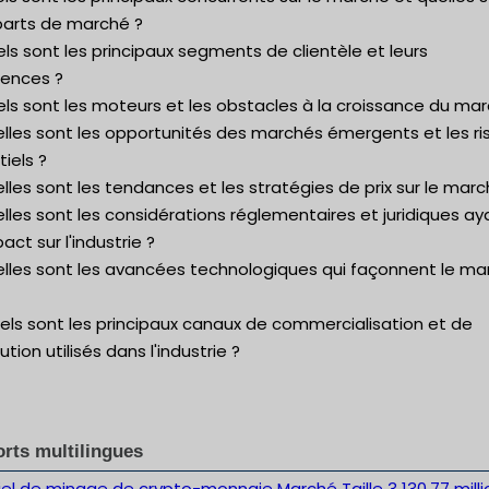
 parts de marché ?
ls sont les principaux segments de clientèle et leurs
rences ?
ls sont les moteurs et les obstacles à la croissance du mar
elles sont les opportunités des marchés émergents et les r
iels ?
lles sont les tendances et les stratégies de prix sur le marc
lles sont les considérations réglementaires et juridiques ay
act sur l'industrie ?
elles sont les avancées technologiques qui façonnent le ma
els sont les principaux canaux de commercialisation et de
bution utilisés dans l'industrie ?
rts multilingues
el de minage de crypto-monnaie Marché Taille 3 130,77 milli