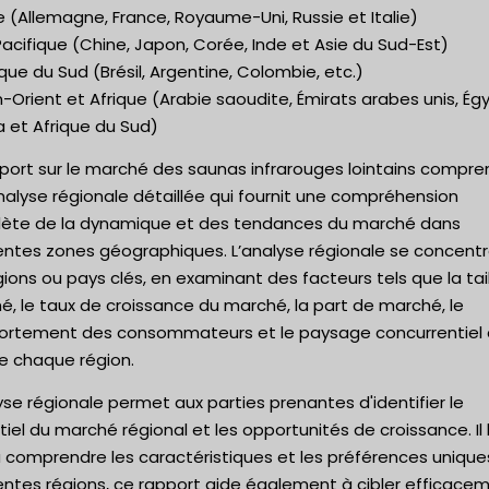
 (Allemagne, France, Royaume-Uni, Russie et Italie)
acifique (Chine, Japon, Corée, Inde et Asie du Sud-Est)
ue du Sud (Brésil, Argentine, Colombie, etc.)
Orient et Afrique (Arabie saoudite, Émirats arabes unis, Ég
a et Afrique du Sud)
pport sur le marché des saunas infrarouges lointains compre
alyse régionale détaillée qui fournit une compréhension
ète de la dynamique et des tendances du marché dans
entes zones géographiques. L’analyse régionale se concentr
gions ou pays clés, en examinant des facteurs tels que la tai
, le taux de croissance du marché, la part de marché, le
rtement des consommateurs et le paysage concurrentiel
de chaque région.
yse régionale permet aux parties prenantes d'identifier le
iel du marché régional et les opportunités de croissance. Il 
à comprendre les caractéristiques et les préférences unique
entes régions, ce rapport aide également à cibler efficace