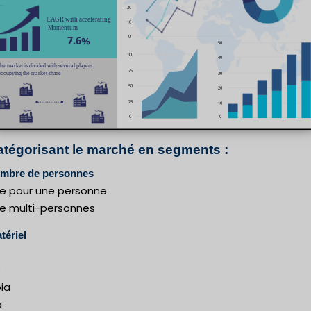
atégorisant le marché en segments :
ombre de personnes
e pour une personne
e multi-personnes
tériel
e
ia
a