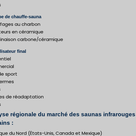
s
pe de chauffe-sauna
fages au charbon
teurs en céramique
naison carbone/céramique
lisateur final
ntiel
rcial
de sport
hermes
s
es de réadaptation
s
yse régionale du marché des saunas infrarouges
ains :
que du Nord (États-Unis, Canada et Mexique)