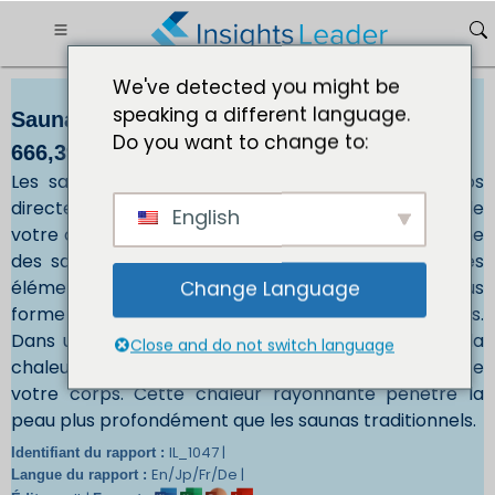
We've detected you might be
speaking a different language.
Saunas infrarouges lointains Marché Taille
Do you want to change to:
666,39 millions de dollars dici 2032
Les saunas infrarouges lointains chauffent le corps
directement plutôt que de chauffer l’air autour de
English
votre corps. Ces salles sont souvent décrites comme
des salles de thérapie thermique infrarouge car les
éléments chauffants réfléchissent la chaleur sous
Change Language
forme de lumière émise directement sur le corps.
Dans un sauna infrarouge lointain, environ 20% de la
Close and do not switch language
chaleur sert à chauffer l'air et l'autre 80% chauffe
votre corps. Cette chaleur rayonnante pénètre la
peau plus profondément que les saunas traditionnels.
IL_1047 |
Identifiant du rapport :
En/Jp/Fr/De |
Langue du rapport :