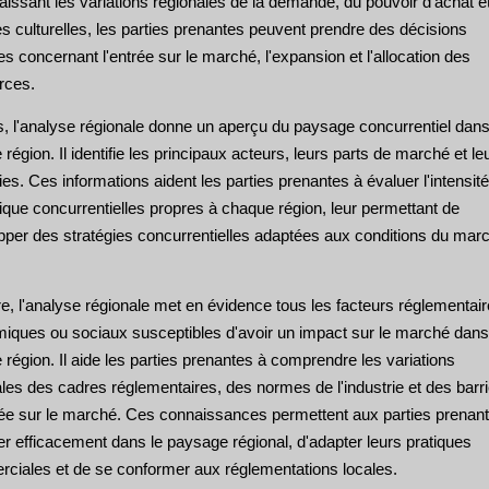
issant les variations régionales de la demande, du pouvoir d'achat e
s culturelles, les parties prenantes peuvent prendre des décisions
es concernant l'entrée sur le marché, l'expansion et l'allocation des
rces.
s, l'analyse régionale donne un aperçu du paysage concurrentiel dan
région. Il identifie les principaux acteurs, leurs parts de marché et le
ies. Ces informations aident les parties prenantes à évaluer l'intensité
que concurrentielles propres à chaque région, leur permettant de
pper des stratégies concurrentielles adaptées aux conditions du mar
e, l'analyse régionale met en évidence tous les facteurs réglementair
iques ou sociaux susceptibles d'avoir un impact sur le marché dans
région. Il aide les parties prenantes à comprendre les variations
les des cadres réglementaires, des normes de l'industrie et des barr
trée sur le marché. Ces connaissances permettent aux parties prenan
r efficacement dans le paysage régional, d'adapter leurs pratiques
ciales et de se conformer aux réglementations locales.