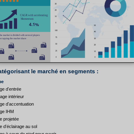
atégorisant le marché en segments :
pe
ge d'entrée
rage intérieur
age d'accentuation
age IHM
e projetée
 d'éclairage au sol
ge à coup de pied pour ouvrir