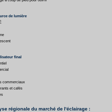
urce de lumière
É
ène
escent
lisateur final
tiel
rcial
s
es commerciaux
rants et cafés
es
yse régionale du marché de l’éclairage :