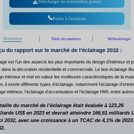
Télécharger un échantillon gratuit
Parlez à l'analyste
Description
Table des matières
Méthodologie
u du rapport sur le marché de l’éclairage 2032 :
rage est l’un des aspects les plus importants du design d’intérieur et j
é dans la décoration résidentielle et commerciale. Le bon éclairage ill
gn intérieur et met en valeur les meilleures caractéristiques de la mai
e, il existe différents types d'éclairage, notamment l'éclairage d'entré
rage intérieur, l'éclairage d'accentuation et l'éclairage HMI, entre autres
taille du marché de l’éclairage était évaluée à 123,26
liards US$ en 2023 et devrait atteindre 166,61 milliards 
ici 2032, avec une croissance à un TCAC de 4,1% de 2023
32.