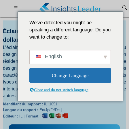
We've detected you might be
speaking a different language. Do you
Éclairage Marché Taille 166,61 milliards de
want to change to:
dollars dici 2032
L’éclairage est l’un des aspects les plus importants du
design d’intérieur et joue un rôle clé dans la décoration
English
résidentielle et commerciale. Le bon éclairage illumine le
design intérieur et met en valeur les meilleures
caractéristiques de la maison. En outre, il existe différents
Change Language
types d'éclairage, notamment l'éclairage d'entrée, l'éclairage
intérieur, l'éclairage d'accentuation et l'éclairage HMI, entre
Close and do not switch language
autres.
Identifiant du rapport :
IL_1051 |
Langue du rapport :
En/Jp/Fr/De |
Éditeur :
IL |
Format :