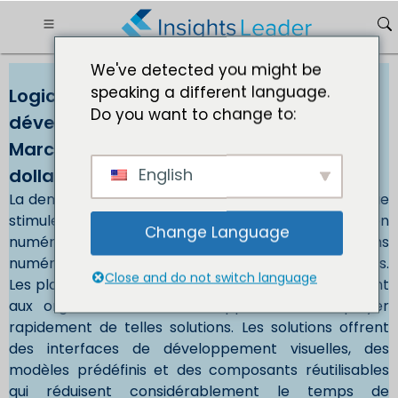
We've detected you might be
speaking a different language.
Logiciels de plates-formes de
Do you want to change to:
développement No Code et Low Code
Marché Taille 46 402,94 millions de
English
dollars dici 2030
La demande croissante de transformation numérique
stimule la croissance du marché. La transformation
Change Language
numérique implique la création de nouvelles solutions
numériques et la modernisation de celles existantes.
Close and do not switch language
Les plates-formes sans code et low code permettent
aux organisations de développer et de déployer
rapidement de telles solutions. Les solutions offrent
des interfaces de développement visuelles, des
modèles prédéfinis et des composants réutilisables
qui réduisent considérablement le temps de