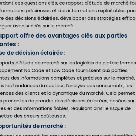
ordant ces questions clés, ce rapport d'étude de marché fou
formations précieuses et des informations exploitables pou
e des décisions éclairées, développer des stratégies effic
iguer avec succès sur le marché.
apport offre des avantages clés aux parties
antes :
ise de décision éclairée :
pports d’étude de marché sur les logiciels de plates-forme
oppement No Code et Low Code fournissent aux parties
ntes des informations complètes et précises sur le marché,
s les tendances du secteur, l’analyse des concurrents, les
rences des clients et la dynamique du marché. Cela permet
s prenantes de prendre des décisions éclairées, basées sur
s et des informations fiables, réduisant ainsi le risque de
ttre des erreurs coûteuses.
pportunités de marché :
lysant ce rapport, les parties prenantes peuvent identifier l