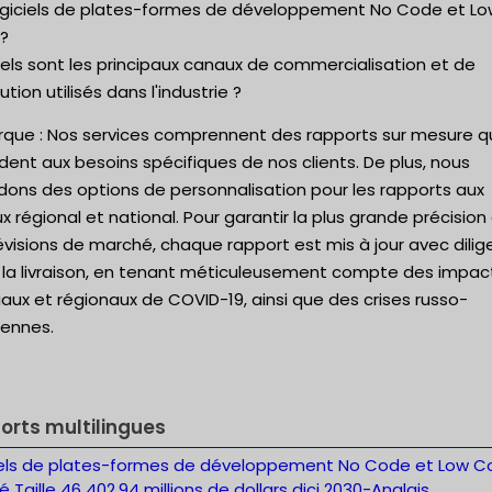
ogiciels de plates-formes de développement No Code et Lo
?
els sont les principaux canaux de commercialisation et de
bution utilisés dans l'industrie ?
que : Nos services comprennent des rapports sur mesure q
ent aux besoins spécifiques de nos clients. De plus, nous
dons des options de personnalisation pour les rapports aux
x régional et national. Pour garantir la plus grande précision
évisions de marché, chaque rapport est mis à jour avec dili
 la livraison, en tenant méticuleusement compte des impac
ux et régionaux de COVID-19, ainsi que des crises russo-
iennes.
orts multilingues
iels de plates-formes de développement No Code et Low 
 Taille 46 402,94 millions de dollars dici 2030-Anglais