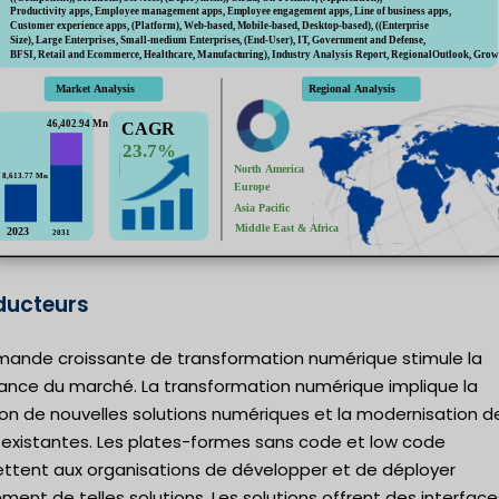
ucteurs
mande croissante de transformation numérique stimule la
sance du marché. La transformation numérique implique la
ion de nouvelles solutions numériques et la modernisation d
s existantes. Les plates-formes sans code et low code
ttent aux organisations de développer et de déployer
ment de telles solutions. Les solutions offrent des interfac