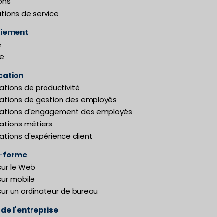
ons
tions de service
oiement
e
te
cation
ations de productivité
cations de gestion des employés
cations d'engagement des employés
cations métiers
ations d'expérience client
e-forme
sur le Web
sur mobile
sur un ordinateur de bureau
 de l'entreprise