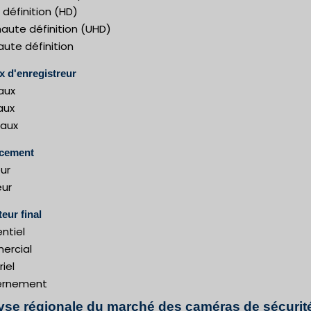
définition (HD)
haute définition (UHD)
ute définition
 d'enregistreur
aux
aux
naux
cement
eur
eur
teur final
ntiel
rcial
riel
ernement
yse régionale du marché des caméras de sécurité