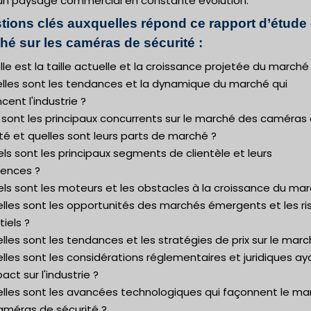
un paysage commercial en constante évolution.
tions clés auxquelles répond ce rapport d’étude
hé sur les caméras de sécurité :
lle est la taille actuelle et la croissance projetée du marché
elles sont les tendances et la dynamique du marché qui
ncent l'industrie ?
 sont les principaux concurrents sur le marché des caméras
té et quelles sont leurs parts de marché ?
ls sont les principaux segments de clientèle et leurs
rences ?
ls sont les moteurs et les obstacles à la croissance du mar
elles sont les opportunités des marchés émergents et les r
iels ?
lles sont les tendances et les stratégies de prix sur le marc
lles sont les considérations réglementaires et juridiques ay
act sur l'industrie ?
elles sont les avancées technologiques qui façonnent le ma
améras de sécurité ?