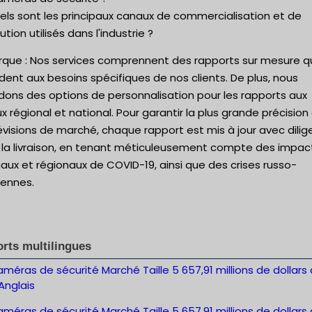
els sont les principaux canaux de commercialisation et de
bution utilisés dans l'industrie ?
que : Nos services comprennent des rapports sur mesure q
ent aux besoins spécifiques de nos clients. De plus, nous
dons des options de personnalisation pour les rapports aux
x régional et national. Pour garantir la plus grande précision
évisions de marché, chaque rapport est mis à jour avec dili
 la livraison, en tenant méticuleusement compte des impac
ux et régionaux de COVID-19, ainsi que des crises russo-
iennes.
rts multilingues
méras de sécurité Marché Taille 5 657,91 millions de dollars 
Anglais
méras de sécurité Marché Taille 5 657,91 millions de dollars 