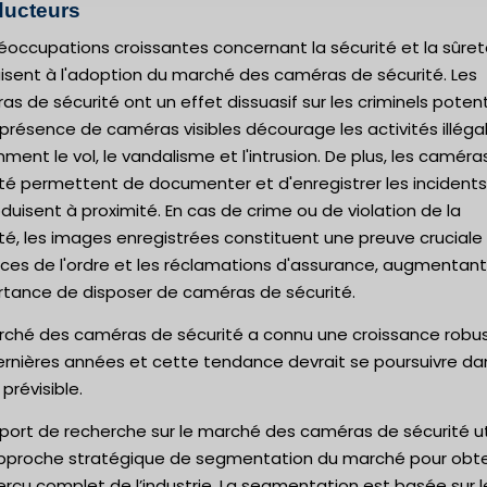
ucteurs
éoccupations croissantes concernant la sécurité et la sûre
isent à l'adoption du marché des caméras de sécurité. Les
s de sécurité ont un effet dissuasif sur les criminels potent
 présence de caméras visibles décourage les activités illégal
ent le vol, le vandalisme et l'intrusion. De plus, les caméra
té permettent de documenter et d'enregistrer les incidents
duisent à proximité. En cas de crime ou de violation de la
té, les images enregistrées constituent une preuve cruciale
rces de l'ordre et les réclamations d'assurance, augmentant 
ortance de disposer de caméras de sécurité.
rché des caméras de sécurité a connu une croissance robu
ernières années et cette tendance devrait se poursuivre da
 prévisible.
port de recherche sur le marché des caméras de sécurité ut
pproche stratégique de segmentation du marché pour obte
rçu complet de l’industrie. La segmentation est basée sur l