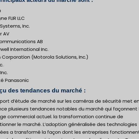
n
ne FLIR LLC
Systems, Inc.
r AV
Communications AB
ell International Inc.
n Corporation (Motorola Solutions, Inc.)
c.
 Inc.
té Panasonic
çu des tendances du marché :
pport d’étude de marché sur les caméras de sécurité met e
nce plusieurs tendances notables du marché qui façonnent 
ge commercial actuel. la transformation continue de
tionner le marché. L’adoption généralisée des technologies
ées a transformé la façon dont les entreprises fonctionnent