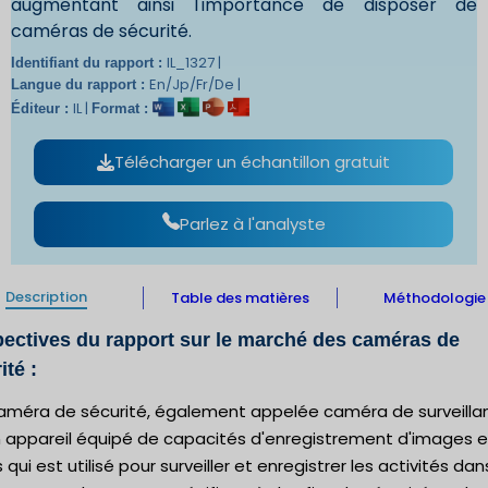
augmentant ainsi l'importance de disposer de
caméras de sécurité.
IL_1327 |
Identifiant du rapport :
En/Jp/Fr/De |
Langue du rapport :
IL |
Éditeur :
Format :
Télécharger un échantillon gratuit
Parlez à l'analyste
Description
Table des matières
Méthodologie
ectives du rapport sur le marché des caméras de
ité :
améra de sécurité, également appelée caméra de surveilla
n appareil équipé de capacités d'enregistrement d'images e
 qui est utilisé pour surveiller et enregistrer les activités da