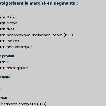
atégorisant le marché en segments :
as Bullet
ras dôme
as fixes
as panoramique-inclinaison-zoom (PTZ)
as-boîtes
as panoramiques
e produit
as IP
as analogiques
tivité
l
tion
 définition complète (FHD)