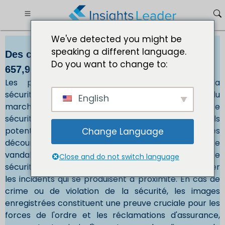
We've detected you might be
speaking a different language.
Des caméras de sécurité Marché Taille 5
Do you want to change to:
657,91 millions de dollars dici 2030
Les préoccupations croissantes concernant la
sécurité et la sûreté conduisent à l'adoption du
English
marché des caméras de sécurité. Les caméras de
sécurité ont un effet dissuasif sur les criminels
potentiels, car la présence de caméras visibles
Change Language
décourage les activités illégales, notamment le vol, le
vandalisme et l'intrusion. De plus, les caméras de
Close and do not switch language
sécurité permettent de documenter et d'enregistrer
les incidents qui se produisent à proximité. En cas de
crime ou de violation de la sécurité, les images
enregistrées constituent une preuve cruciale pour les
forces de l'ordre et les réclamations d'assurance,