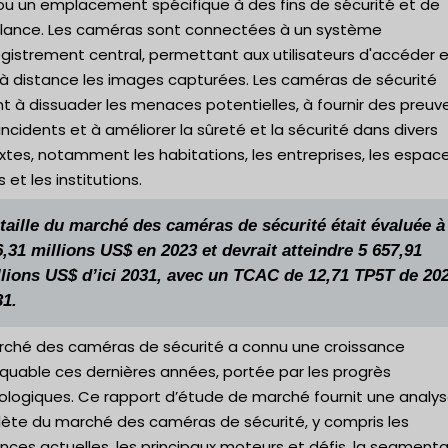
ou un emplacement spécifique à des fins de sécurité et de
illance. Les caméras sont connectées à un système
gistrement central, permettant aux utilisateurs d'accéder 
 à distance les images capturées. Les caméras de sécurité
t à dissuader les menaces potentielles, à fournir des preuv
incidents et à améliorer la sûreté et la sécurité dans divers
tes, notamment les habitations, les entreprises, les espac
s et les institutions.
taille du marché des caméras de sécurité était évaluée à
,31 millions US$ en 2023 et devrait atteindre 5 657,91
llions US$ d’ici 2031, avec un TCAC de 12,71 TP5T de 20
31.
rché des caméras de sécurité a connu une croissance
quable ces dernières années, portée par les progrès
ologiques. Ce rapport d’étude de marché fournit une analy
ète du marché des caméras de sécurité, y compris les
ces actuelles, les principaux moteurs et défis, la segmenta