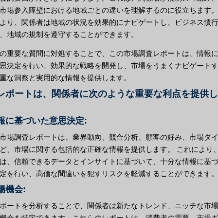
市場参入障壁における地域ごとの違いを理解するのに役立ちます
より、関係者は地域の状況を効果的にナビゲートし、ビジネス慣
、地域の規制を遵守することができます。
の重要な質問に対処することで、この市場調査レポートは、情報
思決定を行い、効果的な戦略を開発し、市場をうまくナビゲート
重な洞察と実用的な情報を提供します。
レポートは、関係者に次のような重要な利点を提供し
情報に基づいた意思決定:
市場調査レポートは、業界動向、競合分析、顧客の好み、市場ダ
ど、市場に関する包括的な正確な情報を提供します。 これにより
は、信頼できるデータとインサイトに基づいて、十分な情報に基
定を行い、高価な間違いを犯すリスクを軽減することができます
市場機会:
ポートを分析することで、関係者は新たなトレンド、ニッチな市
機会を特定できます。これらのレポートは、消費者の需要、市場