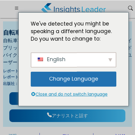
We've detected you might be
speaking a different language.
自転車市場2033 へ 7.42% の CAGR の期待
Do you want to change to:
自転車市場規模、トレンド、および製品別成長機会 - ハイ
ブリッドバイク、マウンテンバイク、貨物バイク、ロード
バイク、すべての地勢自転車、E自転車、その他 - エンドユ
English
ーザー - 男性、女性、子供
IL_2855 |トップページ
レポートID :
英/日/仏/独 |
レポート言語:
Change Language
イリノイ州 |
出版社 :
フォーマット ：
Close and do not switch language
無料サンプルをダウンロード
アナリストと話す