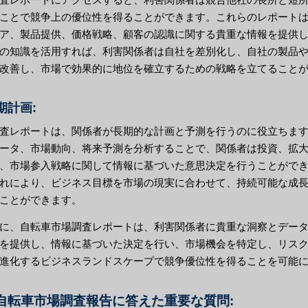
ことで競争上の優位性を得ることができます。これらのレポート
ア、製品提供、価格戦略、顧客の認識に関する貴重な情報を提供
の知識を活用すれば、利害関係者は自社を差別化し、自社の製品
改善し、市場で効果的に地位を確立するための戦略を立てること
長期計画:
査レポートは、関係者が長期的な計画と予測を行うのに役立ちま
ータ、市場動向、将来予測を分析することで、関係者は投資、拡
、市場参入戦略に関して情報に基づいた意思決定を行うことがで
れにより、ビジネス目標を市場の現実に合わせて、持続可能な成
ことができます。
に、自転車市場調査レポートは、利害関係者に貴重な洞察とデー
を提供し、情報に基づいた決定を行い、市場機会を特定し、リス
進化するビジネスランドスケープで競争優位性を得ることを可能
自転車市場調査報告に答えた重要な質問: