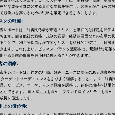
在的な成長分野に関する貴重な情報を提供し、関係者がこれらの
て競争力を高めるための戦略を策定できるようにします。
リスクの軽減:
査レポートは、利害関係者が市場のリスクと潜在的な課題を評価
ちます。競合他社の戦略、規制の変更、経済的要因などの市場の
ることで、利害関係者は潜在的なリスクを積極的に特定し、軽減
きます。これにより、ビジネス プランを適応させ、緊急時対応策
期せぬ事態の影響を最小限に抑えることができます。
顧客の洞察:
市場レポートは、顧客の行動、好み、ニーズに価値のある洞察を
 ターゲットオーディエンスをよりよく理解することにより、利害
品、サービス、マーケティング戦略を調整し、顧客の期待を効果
とができます。 顧客満足度を高め、ブランドロイヤリティを高め
成長を促進します。
競争上の優位性:
査レポートにアクセスすると、利害関係者は競合他社の長所と短