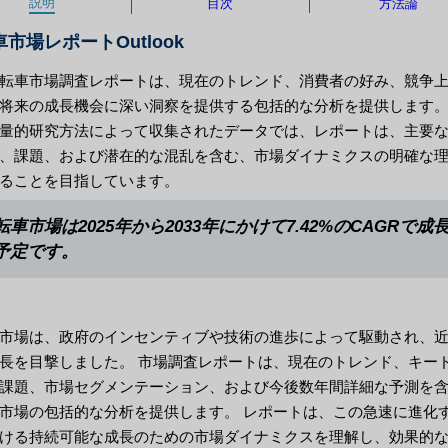
説明
目次
方法論
市場レポートOutlook
転車市場調査レポートは、現在のトレンド、消費者の好み、競争
将来の成長機会に深い洞察を提供する包括的な分析を提供します。
量的研究方法によって収集されたデータでは、レポートは、主要
、課題、および潜在的な混乱を含む、市場ダイナミクスの明確な
ることを目指しています。
転車市場は2025年から2033年にかけて7.42%のCAGRで成
予定です。
市場は、政府のインセンティブや技術の進歩によって駆動され、
長を目撃しました。 市場調査レポートは、現在のトレンド、キー
課題、市場セグメンテーション、および今後数年間詳細な予測を
市場の包括的な分析を提供します。 レポートは、この急速に進化
ける持続可能な成長のための市場ダイナミクスを理解し、効果的