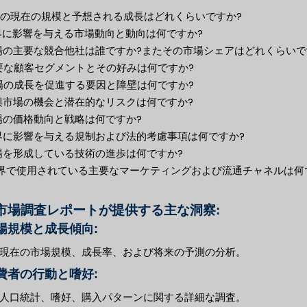
市場の現在の規模と予想される成長はどれくらいですか?
業界に影響を与える市場動向と動向は何ですか?
市場の主要な競合他社は誰ですか?またその市場シェアはどれくらいで
主要な顧客セグメントとその好みは何ですか?
市場の成長を促進する要因と障壁は何ですか?
新興市場の機会と潜在的なリスクは何ですか?
市場の価格動向と戦略は何ですか?
業界に影響を与える規制および法的考慮事項は何ですか?
市場を形成している技術の進歩は何ですか?
 業界で使用されている主要なマーケティングおよび流通チャネルは何
市場調査レポートが提供する主な洞察:
市場規模と成長傾向:
現在の市場規模、成長率、および将来の予測の分析。
消費者の行動と嗜好:
人口統計、嗜好、購入パターンに関する詳細な調査。