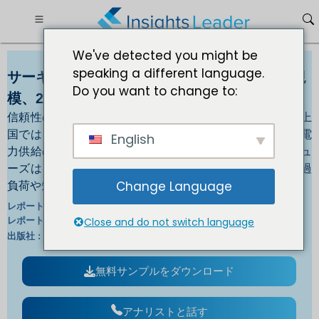
We've detected you might be
speaking a different language.
サーキットブレーカーおよびヒューズの市場規
Do you want to change to:
模、2030年までに70億7,038万ポンド
信頼性の高い電力供給に対する需要の高まり 特に発展途上
国では、電力需要の増加により、信頼性が高く効率的な電
English
力供給の必要性が高まっています。回路ブレーカーとヒュ
ーズは、停電やその他の損傷を引き起こす可能性のある過
負荷や短絡から電気回路を保護するために不可欠です。
Change Language
翻訳:
レポートID :
英/日/仏/独 |
レポート言語:
Close and do not switch language
イリノイ州 |
出版社 :
フォーマット ：
無料サンプルをダウンロード
アナリストと話す