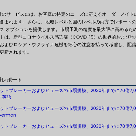
当社のサービスには、お客様の特定のニーズに応えるオーダーメイド
含まれます。さらに、地域レベルと国のレベルの両方でレポート
ズ オプションを提供します。市場予測の精度を最大限に高めるた
トは、新型コロナウイルス感染症（COVID-19）の世界的および地
およびロシア・ウクライナ危機を細心の注意を払って考慮し、配
更新されます。
語レポート
ットブレーカーおよびヒューズの市場規模、2030年までに70億7,0
-英語
ットブレーカーおよびヒューズの市場規模、2030年までに70億7,0
erman
ットブレーカーおよびヒューズの市場規模、2030年までに70億7,0