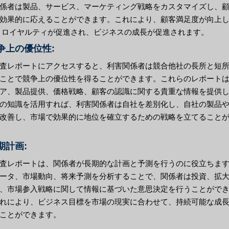
係者は製品、サービス、マーケティング戦略をカスタマイズし、
効果的に応えることができます。これにより、顧客満足度が向上
 ロイヤルティが促進され、ビジネスの成長が促進されます。
競争上の優位性:
査レポートにアクセスすると、利害関係者は競合他社の長所と短
ことで競争上の優位性を得ることができます。これらのレポート
ア、製品提供、価格戦略、顧客の認識に関する貴重な情報を提供
の知識を活用すれば、利害関係者は自社を差別化し、自社の製品
改善し、市場で効果的に地位を確立するための戦略を立てること
長期計画:
査レポートは、関係者が長期的な計画と予測を行うのに役立ちま
ータ、市場動向、将来予測を分析することで、関係者は投資、拡
、市場参入戦略に関して情報に基づいた意思決定を行うことがで
れにより、ビジネス目標を市場の現実に合わせて、持続可能な成
ことができます。