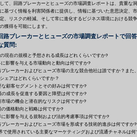
して、回路ブレーカーとヒューズの市場調査レポートは、貴重な
に基づく情報を利害関係者に提供し、情報に基づいた意思決定、
定、リスクの軽減、そして常に進化するビジネス環境における競
の獲得を可能にします。
回路ブレーカーとヒューズの市場調査レポートで回答
な質問:
市場の現在の規模と予想される成長はどれくらいですか?
業界に影響を与える市場動向と動向は何ですか?
回路ブレーカーおよびヒューズ市場の主な競合他社は誰ですか？また
シェアはどれくらいですか？
主要な顧客セグメントとその好みは何ですか?
市場の成長を促進する要因と障壁は何ですか?
新興市場の機会と潜在的なリスクは何ですか?
市場の価格動向と戦略は何ですか?
業界に影響を与える規制および法的考慮事項は何ですか?
回路ブレーカーおよびヒューズ市場を形成する技術的進歩は何ですか?
 業界で使用されている主要なマーケティングおよび流通チャネルは何