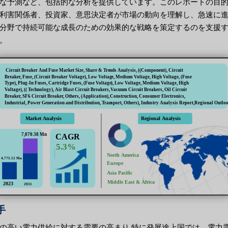
な予測など、包括的な分析を提供しています。このレポートの目
利害関係者、投資家、意思決定者が市場の動向を理解し、急速に
分野で持続可能な成長のための効果的な戦略を策定するのを支援
。
手
の高い電力供給に対する需要の高まり 特に発展途上国では、電力