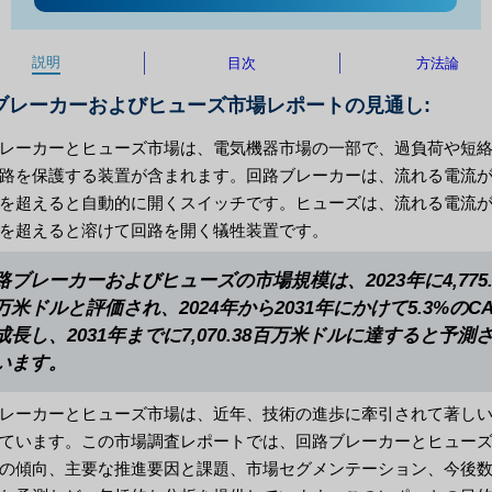
説明
目次
方法論
ブレーカーおよびヒューズ市場レポートの見通し:
レーカーとヒューズ市場は、電気機器市場の一部で、過負荷や短
路を保護する装置が含まれます。回路ブレーカーは、流れる電流
を超えると自動的に開くスイッチです。ヒューズは、流れる電流
を超えると溶けて回路を開く犠牲装置です。
路ブレーカーおよびヒューズの市場規模は、2023年に4,775.
万米ドルと評価され、2024年から2031年にかけて5.3%のCA
成長し、2031年までに7,070.38百万米ドルに達すると予測
います。
レーカーとヒューズ市場は、近年、技術の進歩に牽引されて著し
ています。この市場調査レポートでは、回路ブレーカーとヒュー
の傾向、主要な推進要因と課題、市場セグメンテーション、今後