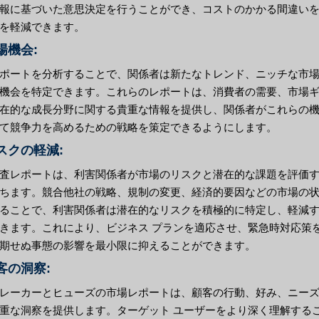
報に基づいた意思決定を行うことができ、コストのかかる間違い
を軽減できます。
市場機会:
ポートを分析することで、関係者は新たなトレンド、ニッチな市
機会を特定できます。これらのレポートは、消費者の需要、市場
在的な成長分野に関する貴重な情報を提供し、関係者がこれらの
て競争力を高めるための戦略を策定できるようにします。
リスクの軽減:
査レポートは、利害関係者が市場のリスクと潜在的な課題を評価
ちます。競合他社の戦略、規制の変更、経済的要因などの市場の
ることで、利害関係者は潜在的なリスクを積極的に特定し、軽減
きます。これにより、ビジネス プランを適応させ、緊急時対応策
期せぬ事態の影響を最小限に抑えることができます。
顧客の洞察:
レーカーとヒューズの市場レポートは、顧客の行動、好み、ニー
重な洞察を提供します。ターゲット ユーザーをより深く理解する