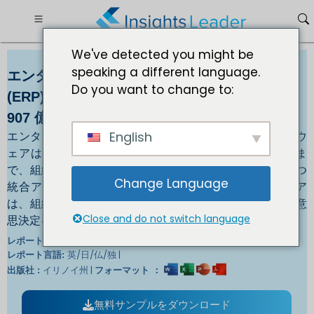
We've detected you might be
speaking a different language.
エンタープライズ リソース プランニング
Do you want to change to:
(ERP) ソフトウェア市場規模 2032 年までに
907 億 1,265 万予測
エンタープライズ リソース プランニング (ERP) ソフトウ
English
ェアは、会計や財務から製造やサプライ チェーン管理ま
で、組織がビジネスのあらゆる側面を管理するのに役立つ
Change Language
統合アプリケーション スイートです。ERP ソフトウェア
は、組織が効率を改善し、コストを削減し、より適切な意
Close and do not switch language
思決定を行うのに役立ちます。
翻訳:
レポートID :
英/日/仏/独 |
レポート言語:
イリノイ州 |
出版社 :
フォーマット ：
無料サンプルをダウンロード