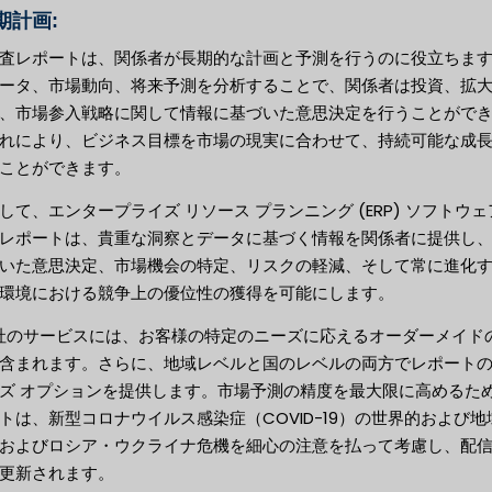
長期計画:
査レポートは、関係者が長期的な計画と予測を行うのに役立ちま
ータ、市場動向、将来予測を分析することで、関係者は投資、拡
、市場参入戦略に関して情報に基づいた意思決定を行うことがで
れにより、ビジネス目標を市場の現実に合わせて、持続可能な成
ことができます。
して、エンタープライズ リソース プランニング (ERP) ソフトウェ
レポートは、貴重な洞察とデータに基づく情報を関係者に提供し
いた意思決定、市場機会の特定、リスクの軽減、そして常に進化
環境における競争上の優位性の獲得を可能にします。
当社のサービスには、お客様の特定のニーズに応えるオーダーメイド
含まれます。さらに、地域レベルと国のレベルの両方でレポート
ズ オプションを提供します。市場予測の精度を最大限に高めるた
トは、新型コロナウイルス感染症（COVID-19）の世界的および地
およびロシア・ウクライナ危機を細心の注意を払って考慮し、配
更新されます。