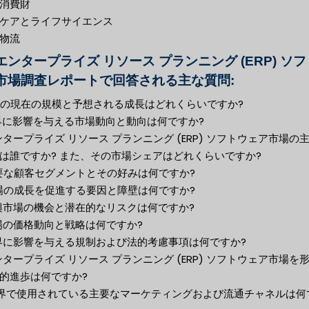
消費財
ケアとライフサイエンス
物流
エンタープライズ リソース プランニング (ERP) ソ
市場調査レポートで回答される主な質問:
市場の現在の規模と予想される成長はどれくらいですか?
業界に影響を与える市場動向と動向は何ですか?
エンタープライズ リソース プランニング (ERP) ソフトウェア市場の
は誰ですか? また、その市場シェアはどれくらいですか?
主要な顧客セグメントとその好みは何ですか?
市場の成長を促進する要因と障壁は何ですか?
新興市場の機会と潜在的なリスクは何ですか?
市場の価格動向と戦略は何ですか?
業界に影響を与える規制および法的考慮事項は何ですか?
エンタープライズ リソース プランニング (ERP) ソフトウェア市場を
的進歩は何ですか?
 業界で使用されている主要なマーケティングおよび流通チャネルは何