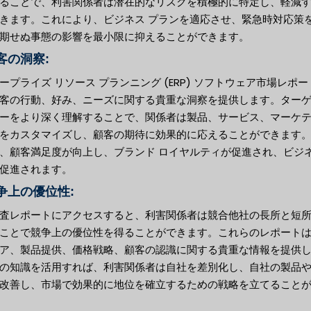
ることで、利害関係者は潜在的なリスクを積極的に特定し、軽減
きます。これにより、ビジネス プランを適応させ、緊急時対応策
期せぬ事態の影響を最小限に抑えることができます。
顧客の洞察:
ープライズ リソース プランニング (ERP) ソフトウェア市場レポー
客の行動、好み、ニーズに関する貴重な洞察を提供します。ター
ーをより深く理解することで、関係者は製品、サービス、マーケ
をカスタマイズし、顧客の期待に効果的に応えることができます
、顧客満足度が向上し、ブランド ロイヤルティが促進され、ビジ
促進されます。
競争上の優位性:
査レポートにアクセスすると、利害関係者は競合他社の長所と短
ことで競争上の優位性を得ることができます。これらのレポート
ア、製品提供、価格戦略、顧客の認識に関する貴重な情報を提供
の知識を活用すれば、利害関係者は自社を差別化し、自社の製品
改善し、市場で効果的に地位を確立するための戦略を立てること