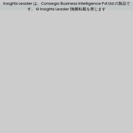
Insights Leader は、Consegic Business Intelligence Pvt Ltd の製品で
す。 © Insights Leader |無断転載を禁じます