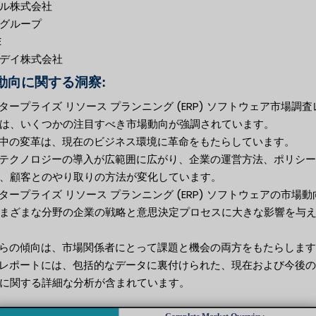
ル株式会社
グループ
E
デイ株式会社
動向に関する洞察:
ンタープライズ リソース プランニング (ERP) ソフトウェア市場調査
は、いくつかの注目すべき市場動向が強調されています。
行中の変革は、現在のビジネス環境に革命をもたらしています。
進テクノロジーの導入が広範囲に広がり、企業の運営方法、ポリシ
、顧客とのやり取りの方法が変化しています。
ンタープライズ リソース プランニング (ERP) ソフトウェアの市場動
まざまな分野の企業の戦略と意思決定プロセスに大きな影響を与
れらの傾向は、市場関係者にとって課題と機会の両方をもたらしま
のレポートには、包括的なデータに裏付けられた、現在および今後
に関する詳細な分析が含まれています。