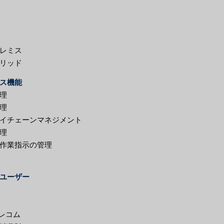
レミス
リッド
ス機能
理
理
イチェーンマネジメント
理
作業指示の管理
ユーザー
テレコム