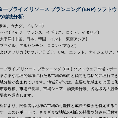
タープライズ リソース プランニング (ERP) ソフト
の地域分析:
(米国、カナダ、メキシコ)
ッパ (ドイツ、フランス、イギリス、ロシア、イタリア)
太平洋 (中国、日本、韓国、インド、東南アジア)
ブラジル、アルゼンチン、コロンビアなど）
よびアフリカ (サウジアラビア、UAE、エジプト、ナイジェリア、
ープライズ リソース プランニング (ERP) ソフトウェア市場レポー
まざまな地理的領域にわたる市場の動向と傾向を包括的に理解で
域分析が含まれています。地域分析では、主要な地域または国に
市場規模、市場成長率、市場シェア、消費者行動、各地域内の競
要素を調査します。
析により、関係者は地域の市場の可能性と成長の機会を特定する
す。このレポートは、さまざまな地域の独自の特徴や好みを理解