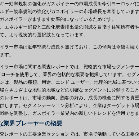
ギー効率規制の強化がガスボイラーの市場成長を牽引ヨーロッパ
ルギー効率規制の強化がガスボイラーの市場成長を牽引していま
ガスボイラーがますます効率的になっているためです。
、エネルギー消費と二酸化炭素排出量の削減を目指す住宅所有者
て、より現実的な選択肢となっています。
イラー市場は近年堅調な成長を遂げており、この傾向は今後も続
ます。
イラー市場に関する調査レポートでは、戦略的な市場セグメンテ
プローチを使用して、業界の包括的な概要を把握しています。セグ
ンは、製品の種類、用途、エンド ユーザー、地理的地域に基づい
場をさまざまな地理的地域などの明確なセグメントに分類するこ
のレポートは、市場の動向、顧客の好み、成長の機会に関する貴
供します。セグメンテーション分析により、企業はターゲット市
戦略を調整し、ガスボイラー業界内の新しいトレンドを活用でき
な業界プレーヤーの概要
査レポートの主要企業セクションでは、市場で活動している主要