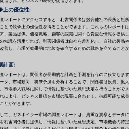
促進され、ビジネスの成長が促進されます。
競争上の優位性:
査レポートにアクセスすると、利害関係者は競合他社の長所と短
ことで競争上の優位性を得ることができます。これらのレポート
ア、製品提供、価格戦略、顧客の認識に関する貴重な情報を提供
の知識を活用すれば、利害関係者は自社を差別化し、自社の製品
改善し、市場で効果的に地位を確立するための戦略を立てること
長期計画:
査レポートは、関係者が長期的な計画と予測を行うのに役立ちま
ータ、市場動向、将来予測を分析することで、関係者は投資、拡
、市場参入戦略に関して情報に基づいた意思決定を行うことがで
れにより、ビジネス目標を市場の現実に合わせて、持続可能な成
ことができます。
して、ガスボイラー市場の調査レポートは、貴重な洞察とデータ
を利害関係者に提供し、情報に基づいた意思決定、市場機会の特
軽減、そして常に進化するビジネス環境における競争上の優位性