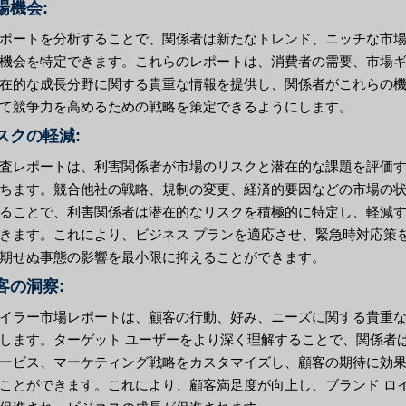
市場機会:
ポートを分析することで、関係者は新たなトレンド、ニッチな市
機会を特定できます。これらのレポートは、消費者の需要、市場
在的な成長分野に関する貴重な情報を提供し、関係者がこれらの
て競争力を高めるための戦略を策定できるようにします。
リスクの軽減:
査レポートは、利害関係者が市場のリスクと潜在的な課題を評価
ちます。競合他社の戦略、規制の変更、経済的要因などの市場の
ることで、利害関係者は潜在的なリスクを積極的に特定し、軽減
きます。これにより、ビジネス プランを適応させ、緊急時対応策
期せぬ事態の影響を最小限に抑えることができます。
顧客の洞察:
イラー市場レポートは、顧客の行動、好み、ニーズに関する貴重
します。ターゲット ユーザーをより深く理解することで、関係者
ービス、マーケティング戦略をカスタマイズし、顧客の期待に効
ことができます。これにより、顧客満足度が向上し、ブランド ロ