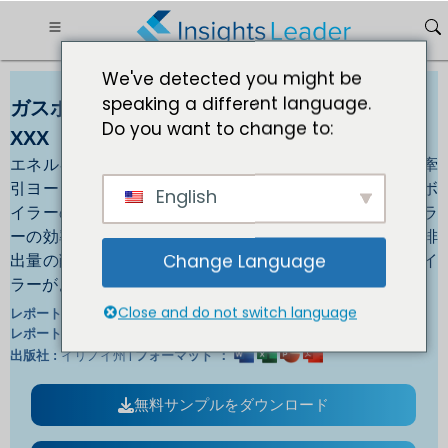
We've detected you might be
speaking a different language.
ガスボイラー市場は2030年までに規模はUSD
Do you want to change to:
XXX
エネルギー効率規制の強化がガスボイラーの市場成長を牽
引ヨーロッパにおけるエネルギー効率規制の強化がガスボ
English
イラーの市場成長を牽引しています。これは、ガスボイラ
ーの効率性がますます向上し、エネルギー消費量と炭素排
出量の削減を目指す住宅所有者や企業にとって、ガスボイ
Change Language
ラーがより現実的な選択肢となっているためです。
Close and do not switch language
翻訳:
レポートID :
英/日/仏/独 |
レポート言語:
イリノイ州 |
出版社 :
フォーマット ：
無料サンプルをダウンロード