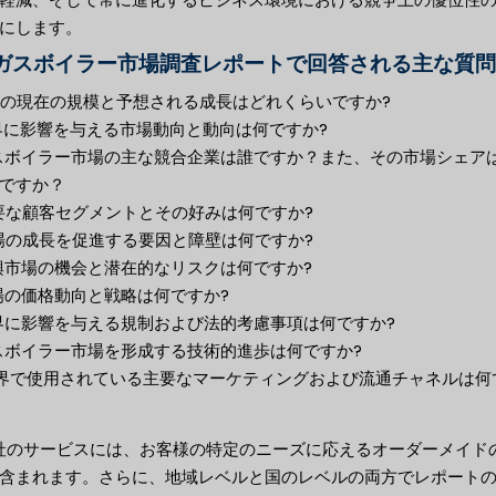
にします。
ガスボイラー市場調査レポートで回答される主な質問
市場の現在の規模と予想される成長はどれくらいですか?
業界に影響を与える市場動向と動向は何ですか?
ガスボイラー市場の主な競合企業は誰ですか？また、その市場シェア
ですか？
主要な顧客セグメントとその好みは何ですか?
市場の成長を促進する要因と障壁は何ですか?
新興市場の機会と潜在的なリスクは何ですか?
市場の価格動向と戦略は何ですか?
業界に影響を与える規制および法的考慮事項は何ですか?
ガスボイラー市場を形成する技術的進歩は何ですか?
 業界で使用されている主要なマーケティングおよび流通チャネルは何
当社のサービスには、お客様の特定のニーズに応えるオーダーメイド
含まれます。さらに、地域レベルと国のレベルの両方でレポート