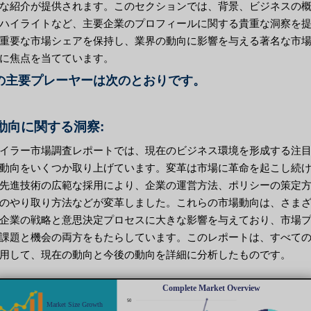
な紹介が提供されます。このセクションでは、背景、ビジネスの
ハイライトなど、主要企業のプロフィールに関する貴重な洞察を
重要な市場シェアを保持し、業界の動向に影響を与える著名な市
に焦点を当てています。
の主要プレーヤーは次のとおりです。
動向に関する洞察:
イラー市場調査レポートでは、現在のビジネス環境を形成する注
動向をいくつか取り上げています。変革は市場に革命を起こし続
先進技術の広範な採用により、企業の運営方法、ポリシーの策定
のやり取り方法などが変革しました。これらの市場動向は、さま
企業の戦略と意思決定プロセスに大きな影響を与えており、市場
課題と機会の両方をもたらしています。このレポートは、すべて
用して、現在の動向と今後の動向を詳細に分析したものです。