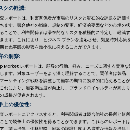
リスクの軽減:
査レポートは、利害関係者が市場のリスクと潜在的な課題を評価
ちます。競合他社の戦略、規制の変更、経済的要因などの市場の
ることで、利害関係者は潜在的なリスクを積極的に特定し、軽減
きます。これにより、ビジネス プランを適応させ、緊急時対応策
期せぬ事態の影響を最小限に抑えることができます。
顧客の洞察:
cap Market レポートは、顧客の行動、好み、ニーズに関する貴重
します。対象ユーザーをより深く理解することで、関係者は製品
マーケティング戦略を調整して顧客の期待に効果的に応えること
これにより、顧客満足度が向上し、ブランドロイヤルティが高ま
の成長が促進されます。
競争上の優位性:
査レポートにアクセスすると、利害関係者は競合他社の長所と短
ことで競争上の優位性を得ることができます。これらのレポート
ア、製品提供、価格戦略、顧客の認識に関する貴重な情報を提供