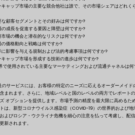
キーキャップ市場の主要な競合他社は誰で、その市場シェアはどれく
主要な顧客セグメントとその好みは何ですか?
市場の成長を促進する要因と障壁は何ですか?
新興市場の機会と潜在的なリスクは何ですか?
市場の価格動向と戦略は何ですか?
業界に影響を与える規制および法的考慮事項は何ですか?
キーキャップ市場を形成する技術の進歩は何ですか?
 業界で使用されている主要なマーケティングおよび流通チャネルは何
当社のサービスには、お客様の特定のニーズに応えるオーダーメイド
含まれます。さらに、地域レベルと国のレベルの両方でレポート
ズ オプションを提供します。市場予測の精度を最大限に高めるた
トは、新型コロナウイルス感染症（COVID-19）の世界的および地
およびロシア・ウクライナ危機を細心の注意を払って考慮し、配
更新されます。