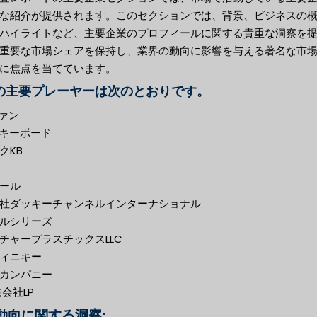
な紹介が提供されます。このセクションでは、背景、ビジネスの
ハイライトなど、主要企業のプロフィールに関する貴重な洞察を
重要な市場シェアを保持し、業界の動向に影響を与える著名な市
に焦点を当てています。
の主要プレーヤーは次のとおりです。
ファン
Dキーボード
クKB
ール
社ダッキーチャンネルインターナショナル
ルシリーズ
チャープラスチックスLLC
ィニキー
カンパニー
発会社LP
動向に関する洞察: