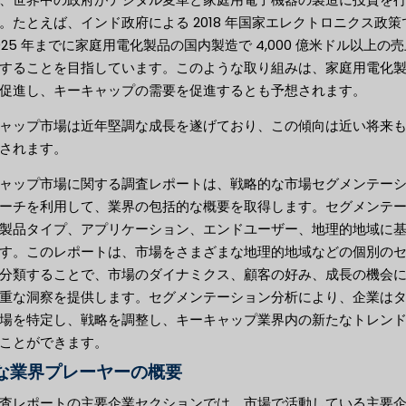
。たとえば、インド政府による 2018 年国家エレクトロニクス政策
025 年までに家庭用電化製品の国内製造で 4,000 億米ドル以上の
することを目指しています。このような取り組みは、家庭用電化
促進し、キーキャップの需要を促進するとも予想されます。
ャップ市場は近年堅調な成長を遂げており、この傾向は近い将来
されます。
ャップ市場に関する調査レポートは、戦略的な市場セグメンテー
ーチを利用して、業界の包括的な概要を取得します。セグメンテ
製品タイプ、アプリケーション、エンドユーザー、地理的地域に
す。このレポートは、市場をさまざまな地理的地域などの個別の
分類することで、市場のダイナミクス、顧客の好み、成長の機会
重な洞察を提供します。セグメンテーション分析により、企業は
場を特定し、戦略を調整し、キーキャップ業界内の新たなトレン
ことができます。
な業界プレーヤーの概要
査レポートの主要企業セクションでは、市場で活動している主要