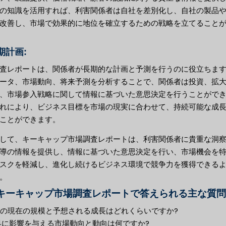
の知識を活用すれば、利害関係者は自社を差別化し、自社の製品
改善し、市場で効果的に地位を確立するための戦略を立てること
長期計画:
査レポートは、関係者が長期的な計画と予測を行うのに役立ちま
ータ、市場動向、将来予測を分析することで、関係者は投資、拡
、市場参入戦略に関して情報に基づいた意思決定を行うことがで
れにより、ビジネス目標を市場の現実に合わせて、持続可能な成
ことができます。
して、キーキャップ市場調査レポートは、利害関係者に貴重な洞
導の情報を提供し、情報に基づいた意思決定を行い、市場機会を
スクを軽減し、進化し続けるビジネス環境で競争力を獲得できる
。
キーキャップ市場調査レポートで答えられる主な質問
市場の現在の規模と予想される成長はどれくらいですか?
業界に影響を与える市場動向と動向は何ですか?