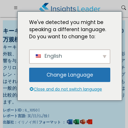
We've detected you might be
speaking a different language.
キーキャップ市場規模 2032年までに 7億 1,240
Do you want to change to:
万規模
キーキャップはキーボードの顔であり、サウンド、感触、
外観、そしてボードの全体的なエクスペリエンスに最も影
English
響を与える要素の 1 つです。使用される材料は主に ABS (ア
クリロニトリル・ブタジエン・スチレン) と PBT (ポリブチ
レン・テレフタレート) の 2 種類です。 ABS キーキャップ
Change Language
はそれほど高価ではなく、キーキャップに使用される最も
一般的なプラスチックです。ただし、PBT キーキャップは
Close and do not switch language
比較的耐久性があり、時間の経過による磨耗が少なくなり
ます。
IL_1050 |
レポートID :
英/日/仏/独 |
レポート言語:
イリノイ州 |
出版社 :
フォーマット ：