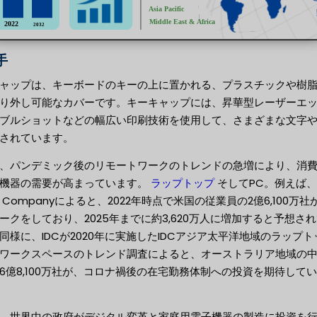
手
ャップは、キーボードのキーの上に置かれる、プラスチックや樹
り外し可能なカバーです。キーキャップには、昇華型レーザーエ
ブルショットなどの幅広い印刷技術を使用して、さまざまな文字
されています。
、パンデミック後のリモートワークのトレンドの急増により、消
機器の需要が高まっています。
ラップトップ
そしてPC。例えば、
ia Companyによると、2022年時点で米国の従業員の2億6,100万
ークをしており、2025年までに約3,620万人に増加すると予想さ
同様に、IDCが2020年に実施したIDCアジア太平洋地域のラップト
ワークスペースのトレンド調査によると、オーストラリア地域の
6億8,100万社が、コロナ禍後の在宅勤務体制への投資を期待して
、世界中の政府がデジタル変革と家庭用電子機器の製造に投資を