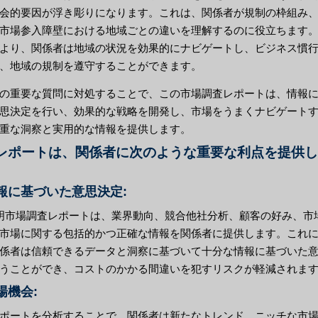
会的要因が浮き彫りになります。これは、関係者が規制の枠組み
市場参入障壁における地域ごとの違いを理解するのに役立ちます
より、関係者は地域の状況を効果的にナビゲートし、ビジネス慣
、地域の規制を遵守することができます。
の重要な質問に対処することで、この市場調査レポートは、情報
思決定を行い、効果的な戦略を開発し、市場をうまくナビゲート
重な洞察と実用的な情報を提供します。
レポートは、関係者に次のような重要な利点を提供し
情報に基づいた意思決定:
照明市場調査レポートは、業界動向、競合他社分析、顧客の好み、市
市場に関する包括的かつ正確な情報を関係者に提供します。これ
係者は信頼できるデータと洞察に基づいて十分な情報に基づいた
うことができ、コストのかかる間違いを犯すリスクが軽減されま
市場機会:
ポートを分析することで、関係者は新たなトレンド、ニッチな市