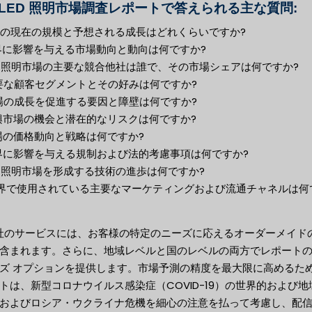
 LED 照明市場調査レポートで答えられる主な質問:
市場の現在の規模と予想される成長はどれくらいですか?
業界に影響を与える市場動向と動向は何ですか?
LED 照明市場の主要な競合他社は誰で、その市場シェアは何ですか?
主要な顧客セグメントとその好みは何ですか?
市場の成長を促進する要因と障壁は何ですか?
新興市場の機会と潜在的なリスクは何ですか?
市場の価格動向と戦略は何ですか?
業界に影響を与える規制および法的考慮事項は何ですか?
LED 照明市場を形成する技術の進歩は何ですか?
 業界で使用されている主要なマーケティングおよび流通チャネルは何
当社のサービスには、お客様の特定のニーズに応えるオーダーメイド
含まれます。さらに、地域レベルと国のレベルの両方でレポート
ズ オプションを提供します。市場予測の精度を最大限に高めるた
トは、新型コロナウイルス感染症（COVID-19）の世界的および地
およびロシア・ウクライナ危機を細心の注意を払って考慮し、配