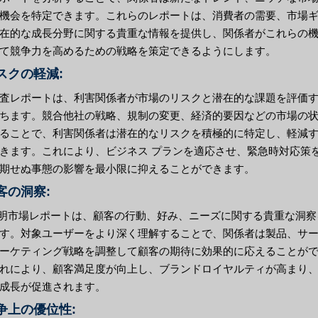
機会を特定できます。これらのレポートは、消費者の需要、市場
在的な成長分野に関する貴重な情報を提供し、関係者がこれらの
て競争力を高めるための戦略を策定できるようにします。
リスクの軽減:
査レポートは、利害関係者が市場のリスクと潜在的な課題を評価
ちます。競合他社の戦略、規制の変更、経済的要因などの市場の
ることで、利害関係者は潜在的なリスクを積極的に特定し、軽減
きます。これにより、ビジネス プランを適応させ、緊急時対応策
期せぬ事態の影響を最小限に抑えることができます。
顧客の洞察:
 照明市場レポートは、顧客の行動、好み、ニーズに関する貴重な洞察
す。対象ユーザーをより深く理解することで、関係者は製品、サ
ーケティング戦略を調整して顧客の期待に効果的に応えることが
れにより、顧客満足度が向上し、ブランドロイヤルティが高まり
成長が促進されます。
競争上の優位性: