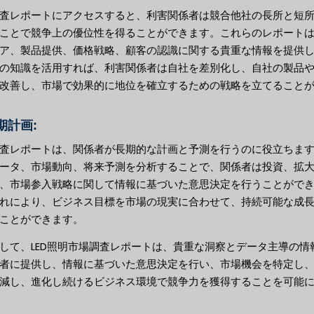
査レポートにアクセスすると、利害関係者は競合他社の長所と短
ことで競争上の優位性を得ることができます。これらのレポート
ア、製品提供、価格戦略、顧客の認識に関する貴重な情報を提供
の知識を活用すれば、利害関係者は自社を差別化し、自社の製品
改善し、市場で効果的に地位を確立するための戦略を立てること
長期計画:
査レポートは、関係者が長期的な計画と予測を行うのに役立ちま
ータ、市場動向、将来予測を分析することで、関係者は投資、拡
、市場参入戦略に関して情報に基づいた意思決定を行うことがで
れにより、ビジネス目標を市場の現実に合わせて、持続可能な成
ことができます。
して、LED照明市場調査レポートは、貴重な洞察とデータ主導の情
者に提供し、情報に基づいた意思決定を行い、市場機会を特定し
減し、進化し続けるビジネス環境で競争力を獲得することを可能