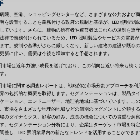
手
病院、空港、ショッピングセンターなど、さまざまな公共および
明を設置することを義務付ける政府の規制と基準が、LED照明市場
しています。さらに、建物の所有者や運営者はこれらの規制を遵
法律で義務付けられているため、LED 照明製品やサービスの需要が
ます。規制や基準がさらに厳しくなり、新しい建物の建設や既存
更新に伴い、需要は今後も増加すると予想されます。
照明市場は近年力強い成長を遂げており、この傾向は近い将来も続く
す。
照明市場に関する調査レポートは、戦略的な市場分割アプローチを利
界の包括的な概要を取得します。セグメンテーションは、製品タ
ケーション、エンドユーザー、地理的地域に基づいています。こ
、市場をさまざまな地理的地域などの個別のセグメントに分類す
場のダイナミクス、顧客の好み、成長の機会についての貴重な洞
す。セグメンテーション分析により、企業はターゲット市場を特
調整し、LED 照明業界内の新たなトレンドを活用することができま