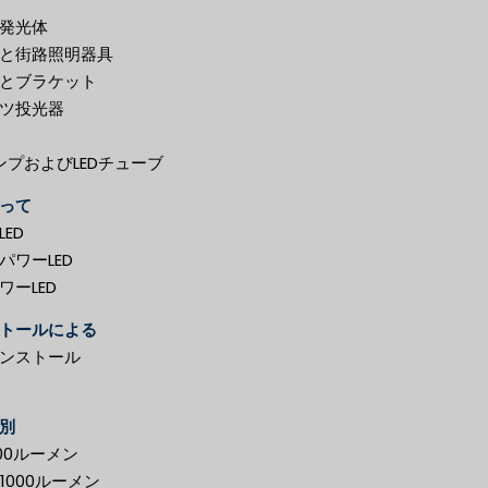
発光体
と街路照明器具
とブラケット
ツ投光器
ランプおよびLEDチューブ
って
ED
パワーLED
ワーLED
トールによる
ンストール
別
00ルーメン
– 1000ルーメン