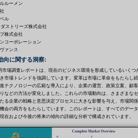
ルルーメン
社
ベル
インダストリーズ株式会社
プ株式会社
ンコーポレーション
ヴァンス
動向に関する洞察:
照明市場調査レポートは、現在のビジネス環境を形成しているいくつ
き市場トレンドを強調しています。変革は市場に革命をもたらし
進テクノロジーの広範な導入により、企業の運営、政策立案、顧
りなどの方法が変化しました。これらの市場動向は、さまざまな
たる企業の戦略と意思決定プロセスに大きな影響を与え、市場関
機会の両方をもたらしています。このレポートは、すべてのデー
現在および今後の将来の傾向の詳細な分析で構成されています。