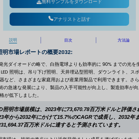
無料サンプルをダウンロード
アナリストと話す
説明
目次
方法論
照明市場レポートの概要2032:
 は発光ダイオードの略で、白熱電球よりも効率的に 90% までの光を
 LED 照明は、吊り下げ照明、天井埋込型照明、ダウンライト、ス
器など、さまざまな家庭用および産業用製品で利用できます。さ
 技術の急速な発展により、製品の入手可能性が向上し、製造効率が向
格が低下しました。
ED照明市場規模は、2023年に73,670.78百万米ドルと評価
023年から2032年にかけて15.7%のCAGRで成長し、2032年
231,694.37百万米ドルに達すると予測されています。