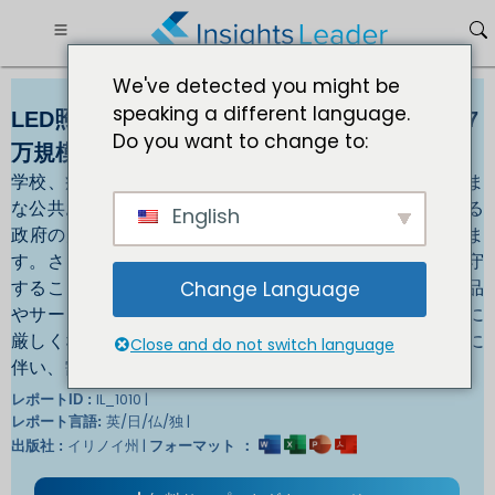
We've detected you might be
speaking a different language.
LED照明市場規模 2032年までに2億316億9,437
Do you want to change to:
万規模
学校、病院、空港、ショッピングセンターなど、さまざま
な公共および商業建物に照明を設置することを義務付ける
English
政府の規制と基準が、LED照明市場の成長を推進していま
す。さらに、建物の所有者や運営者はこれらの規制を遵守
することが法律で義務付けられているため、LED 照明製品
Change Language
やサービスの需要が高まっています。規制や基準がさらに
厳しくなり、新しい建物の建設や既存のインフラの更新に
Close and do not switch language
伴い、需要は今後も増加すると予想されます。
IL_1010 |
レポートID :
英/日/仏/独 |
レポート言語:
イリノイ州 |
出版社 :
フォーマット ：