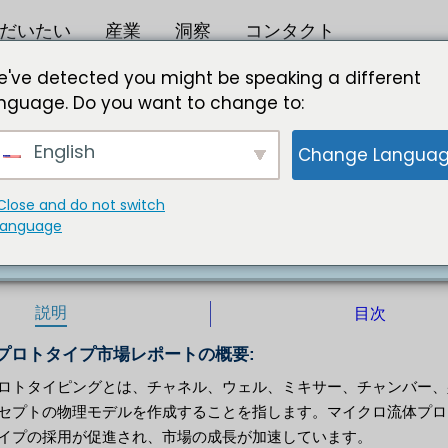
だいたい
産業
洞察
コンタクト
 ～ 2032 年
've detected you might be speaking a different
nguage. Do you want to change to:
32年までに 26億 2,560万規模
English
Change Langua
ネル、ウェル、ミキサー、チャンバー、壁、柱、バルブなどの
プトの物理モデルを作成することを指します。マイクロ流体プ
マイクロ流体プロトタイプの採用が促進され、市場の成長が加
Close and do not switch
language
イリノイ州 |
社 :
フォーマット ：
説明
目次
プロトタイプ市場レポートの概要:
ロトタイピングとは、チャネル、ウェル、ミキサー、チャンバー、
セプトの物理モデルを作成することを指します。マイクロ流体プロ
イプの採用が促進され、市場の成長が加速しています。