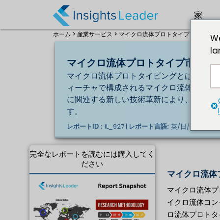
家
ホーム >
産業サービス >
マイクロ流体プロトタイプ市場規模 2023
We
la
マイクロ流体プロトタイプ市場規模 20
マイクロ流体プロトタイピングとは、チャ
ィーチャで構成されるマイクロ流体コンセ
に関連する新しい技術革新により、高度な
す。
IL_927 |
英/日/仏/独 |
レポートID :
レポート言語:
出版
完全なレポートを読むには購入してく
ださい
マイクロ流体
マイクロ流体プ
イクロ流体コン
ロ流体プロトタ