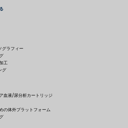
る
リソグラフィー
グ
加工
チング
ア血液/尿分析カートリッジ
めの体外プラットフォーム
グ