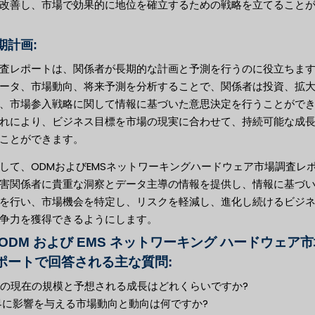
改善し、市場で効果的に地位を確立するための戦略を立てること
長期計画:
査レポートは、関係者が長期的な計画と予測を行うのに役立ちま
ータ、市場動向、将来予測を分析することで、関係者は投資、拡
、市場参入戦略に関して情報に基づいた意思決定を行うことがで
れにより、ビジネス目標を市場の現実に合わせて、持続可能な成
ことができます。
して、ODMおよびEMSネットワーキングハードウェア市場調査レ
害関係者に貴重な洞察とデータ主導の情報を提供し、情報に基づ
を行い、市場機会を特定し、リスクを軽減し、進化し続けるビジ
争力を獲得できるようにします。
 ODM および EMS ネットワーキング ハードウェア
ポートで回答される主な質問:
市場の現在の規模と予想される成長はどれくらいですか?
業界に影響を与える市場動向と動向は何ですか?