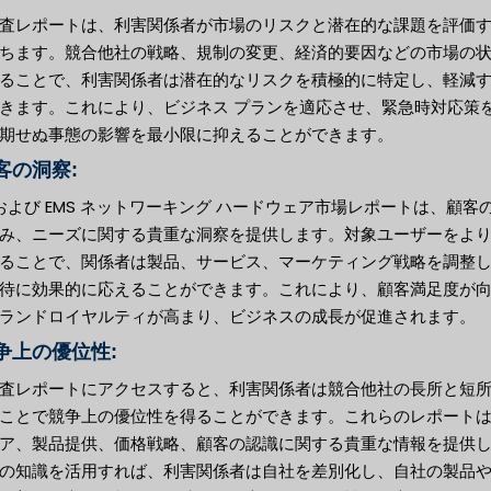
査レポートは、利害関係者が市場のリスクと潜在的な課題を評価
ちます。競合他社の戦略、規制の変更、経済的要因などの市場の
ることで、利害関係者は潜在的なリスクを積極的に特定し、軽減
きます。これにより、ビジネス プランを適応させ、緊急時対応策
期せぬ事態の影響を最小限に抑えることができます。
顧客の洞察:
 および EMS ネットワーキング ハードウェア市場レポートは、顧客
み、ニーズに関する貴重な洞察を提供します。対象ユーザーをよ
ることで、関係者は製品、サービス、マーケティング戦略を調整
待に効果的に応えることができます。これにより、顧客満足度が
ランドロイヤルティが高まり、ビジネスの成長が促進されます。
競争上の優位性:
査レポートにアクセスすると、利害関係者は競合他社の長所と短
ことで競争上の優位性を得ることができます。これらのレポート
ア、製品提供、価格戦略、顧客の認識に関する貴重な情報を提供
の知識を活用すれば、利害関係者は自社を差別化し、自社の製品