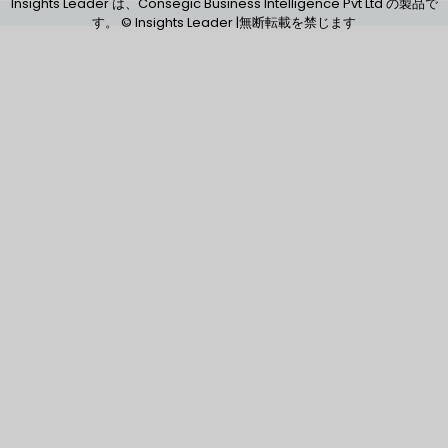
Insights Leader は、Consegic Business Intelligence Pvt Ltd の製品で
す。 © Insights Leader |無断転載を禁じます