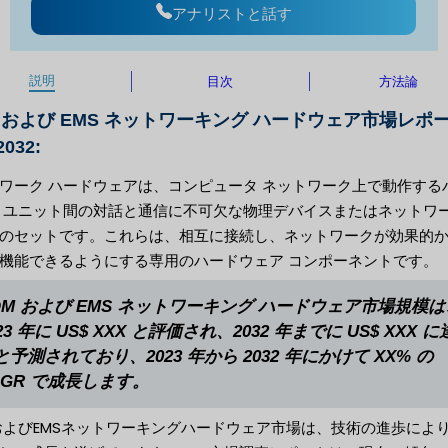
アナリストと話す
説明
目次
方法論
M および EMS ネットワーキング ハードウェア市場レポ
032:
ワーク ハードウェアは、コンピュータ ネットワーク上で動作する
 ユニット間の対話と通信に不可欠な物理デバイスまたはネットワー
のセットです。これらは、相互に接続し、ネットワークが効果的
機能できるようにする専用のハードウェア コンポーネントです。
DM および EMS ネットワーキング ハードウェア市場規模は
23 年に US$ XXX と評価され、2032 年までに US$ XXX 
と予測されており、2023 年から 2032 年にかけて XX% の
AGR で成長します。
およびEMSネットワーキングハードウェア市場は、技術の進歩によ