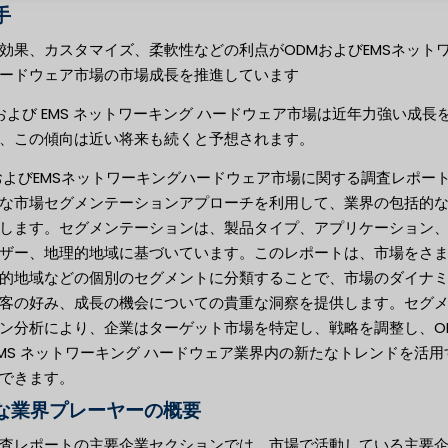
手
効果、カスタマイズ、柔軟性などの利点がODMおよびEMSネット
ードウェア市場の市場成長を推進しています
 および EMS ネットワーキング ハードウェア市場は近年力強い成長
、この傾向は近い将来も続くと予想されます。
およびEMSネットワーキングハードウェア市場に関する調査レポー
な市場セグメンテーションアプローチを利用して、業界の包括的
します。セグメンテーションは、製品タイプ、アプリケーション
ザー、地理的地域に基づいています。このレポートは、市場をさ
的地域などの個別のセグメントに分類することで、市場のダイナ
客の好み、成長の機会についての貴重な洞察を提供します。セグ
ン分析により、企業はターゲット市場を特定し、戦略を調整し、OD
EMS ネットワーキング ハードウェア業界内の新たなトレンドを活用
できます。
な業界プレーヤーの概要
査レポートの主要企業セクションでは、市場で活動している主要