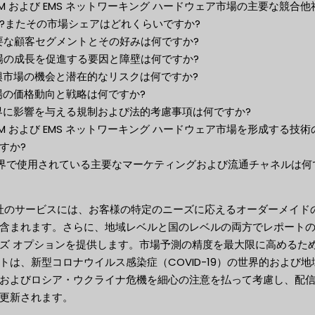
ODM および EMS ネットワーキング ハードウェア市場の主要な競合
?またその市場シェアはどれくらいですか?
主要な顧客セグメントとその好みは何ですか?
市場の成長を促進する要因と障壁は何ですか?
新興市場の機会と潜在的なリスクは何ですか?
市場の価格動向と戦略は何ですか?
業界に影響を与える規制および法的考慮事項は何ですか?
ODM および EMS ネットワーキング ハードウェア市場を形成する技
すか?
 業界で使用されている主要なマーケティングおよび流通チャネルは何
当社のサービスには、お客様の特定のニーズに応えるオーダーメイド
含まれます。さらに、地域レベルと国のレベルの両方でレポート
ズ オプションを提供します。市場予測の精度を最大限に高めるた
トは、新型コロナウイルス感染症（COVID-19）の世界的および地
およびロシア・ウクライナ危機を細心の注意を払って考慮し、配
更新されます。