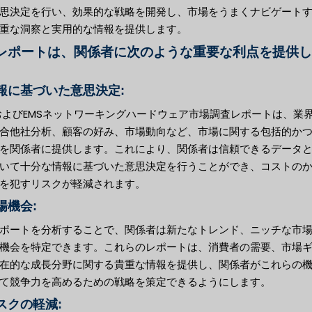
思決定を行い、効果的な戦略を開発し、市場をうまくナビゲート
重な洞察と実用的な情報を提供します。
レポートは、関係者に次のような重要な利点を提供し
情報に基づいた意思決定:
およびEMSネットワーキングハードウェア市場調査レポートは、業
合他社分析、顧客の好み、市場動向など、市場に関する包括的か
を関係者に提供します。これにより、関係者は信頼できるデータ
いて十分な情報に基づいた意思決定を行うことができ、コストの
を犯すリスクが軽減されます。
市場機会:
ポートを分析することで、関係者は新たなトレンド、ニッチな市
機会を特定できます。これらのレポートは、消費者の需要、市場
在的な成長分野に関する貴重な情報を提供し、関係者がこれらの
て競争力を高めるための戦略を策定できるようにします。
リスクの軽減: