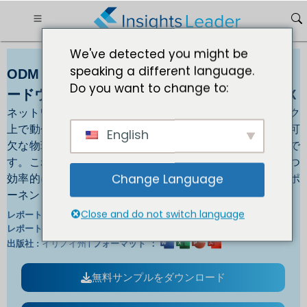
We've detected you might be
speaking a different language.
ODM および EMS ネットワークワーキングハ
Do you want to change to:
ードウェア市場2032 年までのサイズ USD XXX
ネットワーク ハードウェアは、コンピュータ ネットワーク
上で動作するハードウェア ユニット間の対話と通信に不可
English
欠な物理デバイスまたはネットワーク デバイスのセットで
す。これらは、相互に接続し、ネットワークが効果的かつ
効率的に機能できるようにする専用のハードウェア コンポ
Change Language
ーネントです。
Close and do not switch language
IL_1022 |
レポートID :
英/日/仏/独 |
レポート言語:
イリノイ州 |
出版社 :
フォーマット ：
無料サンプルをダウンロード