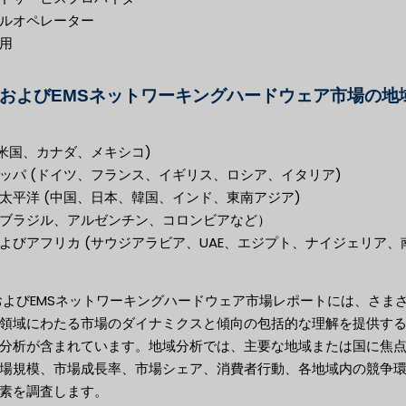
ルオペレーター
用
MおよびEMSネットワーキングハードウェア市場の地
(米国、カナダ、メキシコ)
ッパ (ドイツ、フランス、イギリス、ロシア、イタリア)
太平洋 (中国、日本、韓国、インド、東南アジア)
ブラジル、アルゼンチン、コロンビアなど）
よびアフリカ (サウジアラビア、UAE、エジプト、ナイジェリア、
およびEMSネットワーキングハードウェア市場レポートには、さま
領域にわたる市場のダイナミクスと傾向の包括的な理解を提供す
分析が含まれています。地域分析では、主要な地域または国に焦
場規模、市場成長率、市場シェア、消費者行動、各地域内の競争
素を調査します。