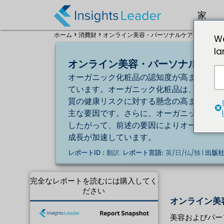
家
ホーム >
消費財 >
オンライン美容・パーソナルケア製品市場規模 2
We
la
オンライン美容・パーソナルケア製品
オーガニック化粧品の認知度が高まってい
ています。オーガニック化粧品は、合成化
質の健康リスクに対する懸念の高まり、環
主な要因です。さらに、オーガニック化粧
したがって、前述の要因によりオーガニッ
成長が加速しています。
翻訳:
英/日/仏/独 |
レポートID :
レポート言語:
出版社
完全なレポートを読むには購入してく
ださい
オンライン美
美容およびパー