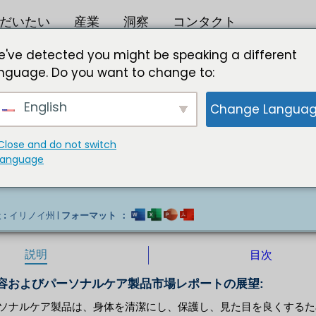
だいたい
産業
洞察
コンタクト
024～2031年
've detected you might be speaking a different
nguage. Do you want to change to:
市場は2030年までに規模がUSD XXXに
English
Change Langua
ることで、オンラインの美容・パーソナルケア製品市場の成長
学物質、農薬、防腐剤を含まない天然成分で作られています。
境に優しい製品に対する需要の増加などが、市場の成長を加速
Close and do not switch
品は、持続可能な原料とパッケージで作られていることがよく
language
ク化粧品の需要が急増し、オンラインの美容・パーソナルケア
イリノイ州 |
 :
フォーマット ：
説明
目次
容およびパーソナルケア製品市場レポートの展望:
ソナルケア製品は、身体を清潔にし、保護し、見た目を良くするた