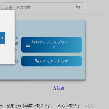
ge
が促進され
無料サンプルをダウンロー
合成化学物
ド
させている
あります。
製品市場の
アナリストと話す
方法論
めに使用される幅広い製品です。これらの製品は、スキン