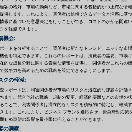
顧客の嗜好、市場の動向など、市場に関する包括的かつ正確な情
提供します。これにより、関係者は信頼できるデータと洞察に基
情報に基づいた意思決定を行うことができ、コストのかかる間違
クを軽減できます。
市場機会:
ポートを分析することで、関係者は新たなトレンド、ニッチな市
機会を特定できます。これらのレポートは、消費者の需要、市場
在的な成長分野に関する貴重な情報を提供し、関係者がこれらの
て競争力を高めるための戦略を策定できるようにします。
リスクの軽減:
査レポートは、利害関係者が市場のリスクと潜在的な課題を評価
ちます。競合他社の戦略、規制の変更、経済的要因などの市場の
ることで、利害関係者は潜在的なリスクを積極的に特定し、軽減
きます。これにより、ビジネス プランを適応させ、緊急時対応策
期せぬ事態の影響を最小限に抑えることができます。
顧客の洞察: