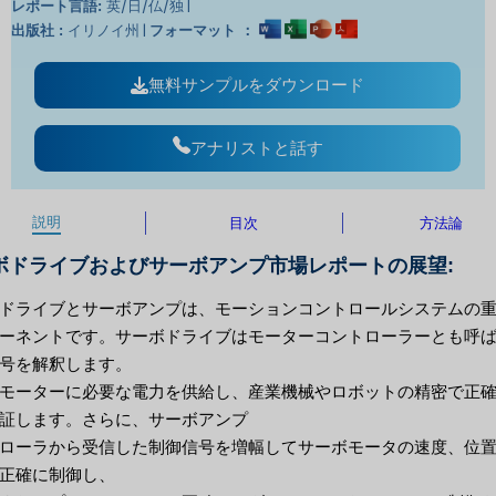
英/日/仏/独 |
レポート言語:
イリノイ州 |
出版社 :
フォーマット ：
無料サンプルをダウンロード
アナリストと話す
説明
目次
方法論
ボドライブおよびサーボアンプ市場レポートの展望:
ドライブとサーボアンプは、モーションコントロールシステムの
ーネントです。サーボドライブはモーターコントローラーとも呼
号を解釈します。
モーターに必要な電力を供給し、産業機械やロボットの精密で正
証します。さらに、サーボアンプ
ローラから受信した制御信号を増幅してサーボモータの速度、位
正確に制御し、