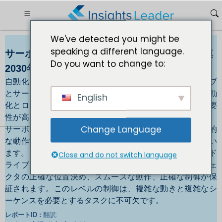
We've detected you might be
speaking a different language.
サーボドライブおよびサーボアンプの市場規模
Do you want to change to:
2030年までに128億5,476万規模
自動化とロボット工学の需要の高まりが、サーボ ドライブ
とサーボ アンプの市場の成長を牽引しています。産業自動
English
化とロボット工学の効率、精度、生産性を向上させる必要
性が高まっていることが、市場の成長を牽引しています。
サーボ ドライブとアンプは、自動化システムで正確で動的
Change Language
な動作制御を実現する上で極めて重要な役割を果たしてい
ます。さらに、ロボット アプリケーションでは、サーボ ド
Close and do not switch language
ライブとアンプによって、ロボットの関節とエンド エフェ
クタの正確な位置決め、スムーズな動作、正確な制御が保
証されます。このレベルの制御は、複雑な動きと複雑なシ
ーケンスを必要とするタスクに不可欠です。
翻訳:
レポートID :