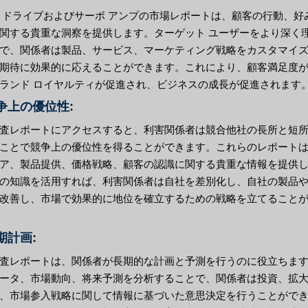
 ドライブおよびサーボ アンプの市場レポートは、顧客の行動、好
関する貴重な洞察を提供します。ターゲット ユーザーをより深く
で、関係者は製品、サービス、マーケティング戦略をカスタマイ
期待に効果的に応えることができます。これにより、顧客満足度
ランド ロイヤルティが促進され、ビジネスの成長が促進されます
競争上の優位性:
査レポートにアクセスすると、利害関係者は競合他社の長所と短
ことで競争上の優位性を得ることができます。これらのレポート
ア、製品提供、価格戦略、顧客の認識に関する貴重な情報を提供
の知識を活用すれば、利害関係者は自社を差別化し、自社の製品
改善し、市場で効果的に地位を確立するための戦略を立てること
長期計画:
査レポートは、関係者が長期的な計画と予測を行うのに役立ちま
ータ、市場動向、将来予測を分析することで、関係者は投資、拡
、市場参入戦略に関して情報に基づいた意思決定を行うことがで