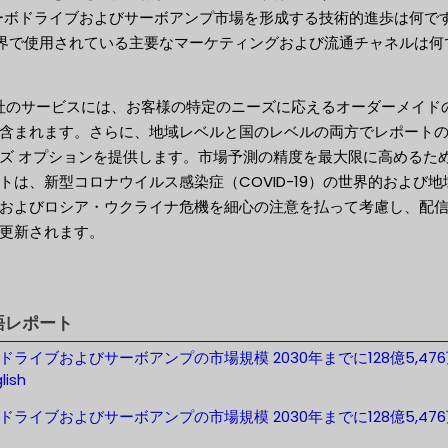
サーボドライブおよびサーボアンプ市場を形成する技術的進歩は何で
 業界で使用されている主要なマーケティングおよび流通チャネルは何
当社のサービスには、お客様の特定のニーズに応えるオーダーメイド
含まれます。さらに、地域レベルと国のレベルの両方でレポート
ズ オプションを提供します。市場予測の精度を最大限に高めるた
トは、新型コロナウイルス感染症（COVID-19）の世界的および地
およびロシア・ウクライナ危機を細心の注意を払って考慮し、配
更新されます。
語レポート
ドライブおよびサーボアンプの市場規模 2030年までに128億5,47
lish
ドライブおよびサーボアンプの市場規模 2030年までに128億5,476