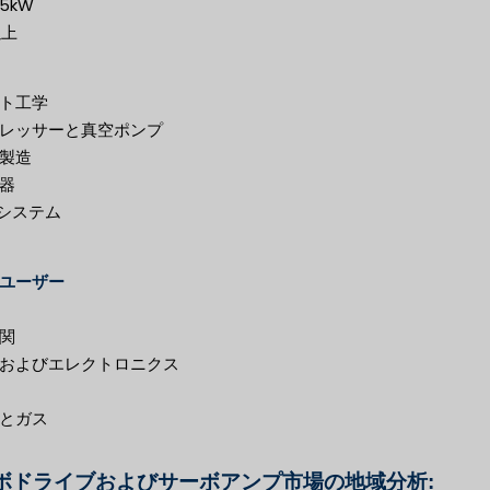
5kW
以上
ト工学
レッサーと真空ポンプ
製造
器
Cシステム
ユーザー
関
およびエレクトロニクス
とガス
ボドライブおよびサーボアンプ市場の地域分析: