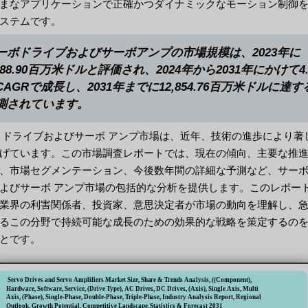
まなアプリケーションで正確かつダイナミックなモーション制御
ステムです。
ーボドライブおよびサーボアンプの市場規模は、2023年に
,088.90百万米ドルと評価され、2024年から2031年にかけて4.
CAGRで成長し、2031年までに12,854.76百万米ドルに達す
測されています。
 ドライブおよびサーボ アンプ市場は、近年、技術の進歩により著
げています。この市場調査レポートでは、現在の傾向、主要な推
、市場セグメンテーション、今後数年間の詳細な予測など、サーボ
よびサーボ アンプ市場の包括的な分析を提供します。このレポー
業界の利害関係者、投資家、意思決定者が市場の動向を理解し、
るこの分野で持続可能な成長のための効果的な戦略を策定するの
とです。