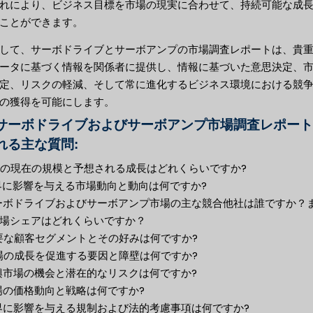
れにより、ビジネス目標を市場の現実に合わせて、持続可能な成
ことができます。
して、サーボドライブとサーボアンプの市場調査レポートは、貴
ータに基づく情報を関係者に提供し、情報に基づいた意思決定、
定、リスクの軽減、そして常に進化するビジネス環境における競
の獲得を可能にします。
サーボドライブおよびサーボアンプ市場調査レポート
れる主な質問:
市場の現在の規模と予想される成長はどれくらいですか?
業界に影響を与える市場動向と動向は何ですか?
サーボドライブおよびサーボアンプ市場の主な競合他社は誰ですか？
場シェアはどれくらいですか？
主要な顧客セグメントとその好みは何ですか?
市場の成長を促進する要因と障壁は何ですか?
新興市場の機会と潜在的なリスクは何ですか?
市場の価格動向と戦略は何ですか?
業界に影響を与える規制および法的考慮事項は何ですか?