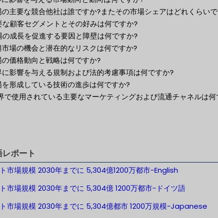
市場の主要な競合他社は誰ですか?またその市場シェアはどれくらいで
主要な顧客セグメントとその好みは何ですか?
市場の成長を促進する要因と障壁は何ですか?
新興市場の機会と潜在的なリスクは何ですか?
市場の価格動向と戦略は何ですか?
業界に影響を与える規制および法的考慮事項は何ですか?
市場を形成している技術の進歩は何ですか?
 業界で使用されている主要なマーケティングおよび流通チャネルは何
語レポート
市場規模 2030年までに 5,304億1200万都市-English
ト市場規模 2030年までに 5,304億 1200万都市-ドイツ語
市場規模 2030年までに 5,304億都市 1200万規模-Japanese