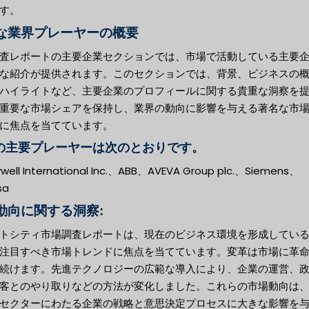
す。
な業界プレーヤーの概要
査レポートの主要企業セクションでは、市場で活動している主要
な紹介が提供されます。このセクションでは、背景、ビジネスの
ハイライトなど、主要企業のプロフィールに関する貴重な洞察を
重要な市場シェアを保持し、業界の動向に影響を与える著名な市
に焦点を当てています。
の主要プレーヤーは次のとおりです。
well International Inc.、ABB、AVEVA Group plc.、Siemens、
sa
動向に関する洞察:
トシティ市場調査レポートは、現在のビジネス環境を形成してい
注目すべき市場トレンドに焦点を当てています。変革は市場に革
続けます。先進テクノロジーの広範な導入により、企業の運営、
客とのやり取りなどの方法が変化しました。これらの市場動向は
セクターにわたる企業の戦略と意思決定プロセスに大きな影響を