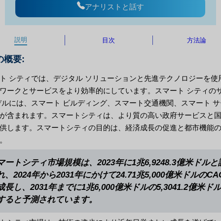
アナリストと話す
説明
目次
方法論
の概要:
ト シティでは、デジタル ソリューションと先進テクノロジーを使
ワークとサービスをより効率的にしています。スマート シティの
デルには、スマート ビルディング、スマート交通機関、スマート サ
が含まれます。スマートシティは、より質の高い政府サービスと
供します。スマートシティの目的は、経済成長の促進と都市機能
。
マートシティ市場規模は、2023年に1兆6,9248.3億米ドル
れ、2024年から2031年にかけて24.71兆5,000億米ドルのCA
成長し、2031年までに1兆6,000億米ドルの5,3041.2億米ド
すると予測されています。