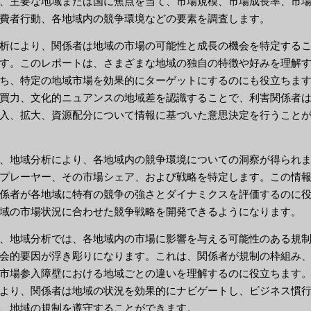
、主要な地域または国に焦点を当て、市場規模、市場成長率、市
費者行動、各地域内の競争環境などの要素を調査します。
析により、関係者は地域の市場の可能性と成長の機会を特定する
す。このレポートは、さまざまな地域の独自の特徴や好みを理解
ち、特定の地域市場を効果的にターゲットにするのにも役立ちま
買力、文化的ニュアンスの地域差を認識することで、利害関係者
入、拡大、資源配分について情報に基づいた意思決定を行うこと
、地域分析により、各地域内の競争環境についての洞察が得られ
プレーヤー、その市場シェア、および戦略を特定します。この情
係者が各地域に特有の競争の強さとダイナミクスを評価するのに
域の市場状況に合わせた競争戦略を開発できるようになります。
、地域分析では、各地域内の市場に影響を与える可能性のある規
会的要因が浮き彫りになります。これは、関係者が規制の枠組み
市場参入障壁における地域ごとの違いを理解するのに役立ちます
より、関係者は地域の状況を効果的にナビゲートし、ビジネス慣
、地域の規制を遵守することができます。