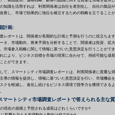
の知識を活用すれば、利害関係者は自社を差別化し、自社の製品
改善し、市場で効果的に地位を確立するための戦略を立てること
長期計画:
査レポートは、関係者が長期的な計画と予測を行うのに役立ちま
ータ、市場動向、将来予測を分析することで、関係者は投資、拡
、市場参入戦略に関して情報に基づいた意思決定を行うことがで
れにより、ビジネス目標を市場の現実に合わせて、持続可能な成
ことができます。
して、スマートシティ市場調査レポートは、利害関係者に貴重な
主導の情報を提供し、情報に基づいた意思決定を行い、市場機会
スクを軽減し、進化し続けるビジネス環境で競争力を獲得できる
。
スマートシティ市場調査レポートで答えられる主な質
市場の現在の規模と予想される成長はどれくらいですか?
業界に影響を与える市場動向と動向は何ですか?