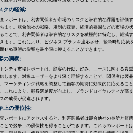
リスクの軽減:
査レポートは、利害関係者が市場のリスクと潜在的な課題を評価
ちます。競合他社の戦略、規制の変更、経済的要因などの市場の
ることで、利害関係者は潜在的なリスクを積極的に特定し、軽減
きます。これにより、ビジネス プランを適応させ、緊急時対応策
期せぬ事態の影響を最小限に抑えることができます。
顧客の洞察:
トシティ市場レポートは、顧客の行動、好み、ニーズに関する貴
供します。対象ユーザーをより深く理解することで、関係者は製
、マーケティング戦略を調整して顧客の期待に効果的に応えるこ
。これにより、顧客満足度が向上し、ブランドロイヤルティが高
スの成長が促進されます。
競争上の優位性:
査レポートにアクセスすると、利害関係者は競合他社の長所と短
ことで競争上の優位性を得ることができます。これらのレポート
ア、製品提供、価格戦略、顧客の認識に関する貴重な情報を提供