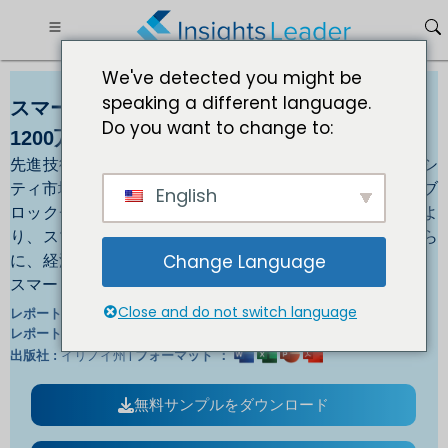
We've detected you might be
speaking a different language.
スマート市場規模 2030年までに 5,304億都市
Do you want to change to:
1200万規模
先進技術の採用の増加とデジタル化の進展が、スマートシ
ティ市場の成長を推進しています。 IoT、機械学習、AI、ブ
English
ロックチェーンなどの先進テクノロジーの採用の増加によ
り、スマートシティ市場の成長が推進されています。さら
に、経済成長を促進するためのデジタル化の進展により、
Change Language
スマートシティ市場の成長が促進されています。
Close and do not switch language
IL_490 |
レポートID :
英/日/仏/独 |
レポート言語:
イリノイ州 |
出版社 :
フォーマット ：
無料サンプルをダウンロード