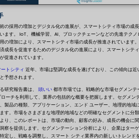
手
術の採用の増加とデジタル化の進展が、スマートシティ市場の成
います。 IoT、機械学習、AI、ブロックチェーンなどの先進テクノ
用の増加により、スマートシティ市場の成長が推進されています
済成長を促進するためのデジタル化の進展により、スマートシテ
が促進されています。
マートシティ
近年、市場は堅調な成長を遂げており、この傾向は近
と予想されます。
する研究報告書は、
頭いい
都市市場では、戦略的な市場セグメンテ
プローチを利用して、業界の包括的な概要を把握します。セグメン
、製品の種類、アプリケーション、エンド ユーザー、地理的地域
ます。市場をさまざまな地理的地域などの明確なセグメントに分
より、このレポートは、市場の動向、顧客の好み、成長の機会に
洞察を提供します。セグメンテーション分析により、企業はター
特定し、戦略を調整し、スマート シティ業界内の新しいトレンド