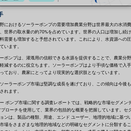
手
野におけるソーラーポンプの需要増加農業分野は世界最大の水消
、世界の取水量の約70%を占めています。世界の人口は増加し続
料需要も増加すると予想されています。これにより、水資源への
ています。
ーポンプは、灌漑用の信頼できる水源を提供することで、農業分
軽減するのに役立ちます。ソーラーポンプはより手頃な価格で入
っており、農家にとってより現実的な選択肢となっています。
ソーラーポンプ市場は堅調な成長を遂げており、この傾向は今後
されます。
ー ポンプ市場に関する調査レポートでは、戦略的な市場セグメン
アプローチを使用して、業界の包括的な概要を把握しています。セ
ョンは、製品の種類、用途、エンド ユーザー、地理的地域に基づ
市場をさまざまな地理的地域などの明確なセグメントに分類する