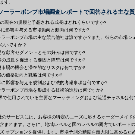
ます。
ソーラーポンプ市場調査レポートで回答される主な質
市場の現在の規模と予想される成長はどれくらいですか?
業界に影響を与える市場動向と動向は何ですか?
ソーラーポンプ市場の主な競合他社は誰ですか？また、彼らの市場シ
らいですか？
主要な顧客セグメントとその好みは何ですか?
市場の成長を促進する要因と障壁は何ですか?
新興市場の機会と潜在的なリスクは何ですか?
市場の価格動向と戦略は何ですか?
業界に影響を与える規制および法的考慮事項は何ですか?
ソーラーポンプ市場を形成する技術的進歩は何ですか?
 業界で使用されている主要なマーケティングおよび流通チャネルは何
当社のサービスには、お客様の特定のニーズに応えるオーダーメイド
含まれます。さらに、地域レベルと国のレベルの両方でレポート
ズ オプションを提供します。市場予測の精度を最大限に高めるた