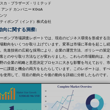
スカ・ブラザーズ・リミテッド
SE アンド カンパニー KGaA
ンツ
ティポンプ（インド）株式会社
動向に関する洞察:
ーポンプ市場調査レポートでは、現在のビジネス環境を形成する
場動向をいくつか取り上げています。変革は市場に革命を起こし
。先進技術の広範な採用により、企業の運営方法、ポリシーの策
客とのやり取り方法などが変わりました。これらの市場動向は、
野の企業の戦略と意思決定プロセスに大きな影響を与えており、
ーに課題と機会の両方をもたらしています。このレポートは、す
を使用して、現在の動向と今後の動向を詳細に分析したものです