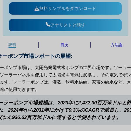
無料サンプルをダウンロード
アナリストと話す
説明
目次
方法論
ラーポンプ市場レポートの展望:
ーポンプ市場は、太陽光発電式水ポンプの世界市場です。ソーラ
ソーラーパネルを使用して太陽光を電気に変換し、その電気でポ
ます。ソーラーポンプは、灌漑、飲料水供給、家畜の給水など、
途に使用できます。
ーラーポンプ市場規模は、2023年に2,472.30百万米ドルと
れ、2024年から2031年にかけて9.3%のCAGRで成長し、20
でに4,936.63百万米ドルに達すると予測されています。