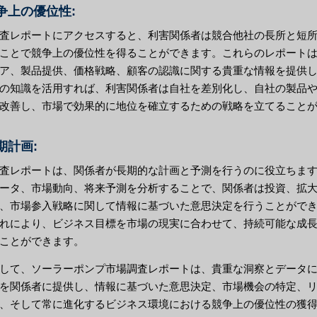
競争上の優位性:
査レポートにアクセスすると、利害関係者は競合他社の長所と短
ことで競争上の優位性を得ることができます。これらのレポート
ア、製品提供、価格戦略、顧客の認識に関する貴重な情報を提供
の知識を活用すれば、利害関係者は自社を差別化し、自社の製品
改善し、市場で効果的に地位を確立するための戦略を立てること
長期計画:
査レポートは、関係者が長期的な計画と予測を行うのに役立ちま
ータ、市場動向、将来予測を分析することで、関係者は投資、拡
、市場参入戦略に関して情報に基づいた意思決定を行うことがで
れにより、ビジネス目標を市場の現実に合わせて、持続可能な成
ことができます。
して、ソーラーポンプ市場調査レポートは、貴重な洞察とデータ
を関係者に提供し、情報に基づいた意思決定、市場機会の特定、
、そして常に進化するビジネス環境における競争上の優位性の獲