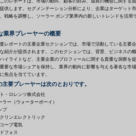
このレポートは、市場の動向、顧客の好み、成長の機会に関する
提供します。セグメンテーション分析により、企業はターゲット
、戦略を調整し、ソーラー ポンプ業界内の新しいトレンドを活用
な業界プレーヤーの概要
査レポートの主要企業セクションでは、市場で活動している主要
な紹介が提供されます。このセクションでは、背景、ビジネスの
ハイライトなど、主要企業のプロフィールに関する貴重な洞察を
重要な市場シェアを保持し、業界の動向に影響を与える著名な市
に焦点を当てています。
の主要プレーヤーは次のとおりです。
ト・ロレンツ株式会社
ーラー（ウォーターボーイ）
ンプ
クリンエレクトリック
コープ電気
ドフォス