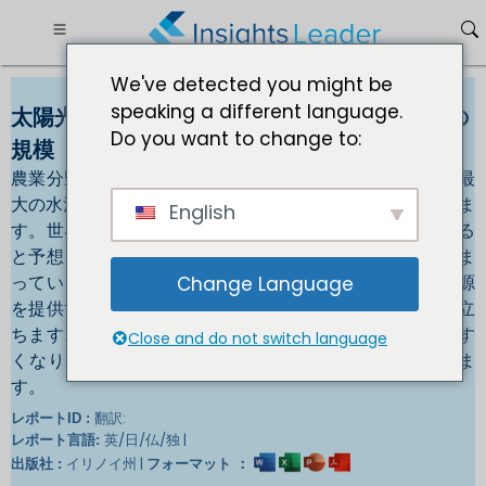
We've detected you might be
speaking a different language.
太陽光ポンプ市場2030年までに4,936.63百万の
Do you want to change to:
規模
農業分野でのソーラーポンプの需要増加農業分野は世界最
大の水消費国であり、世界の取水量の約 70% を占めていま
English
す。世界の人口は増加し続けており、食糧需要も増加する
と予想されています。これにより、水資源への圧力が高ま
っています。ソーラーポンプは、灌漑用の信頼できる水源
Change Language
を提供することで、農業分野の水不足を緩和するのに役立
ちます。ソーラーポンプは、より手頃な価格で入手しやす
Close and do not switch language
くなり、農家にとってより現実的な選択肢になっていま
す。
翻訳:
レポートID :
英/日/仏/独 |
レポート言語:
イリノイ州 |
出版社 :
フォーマット ：