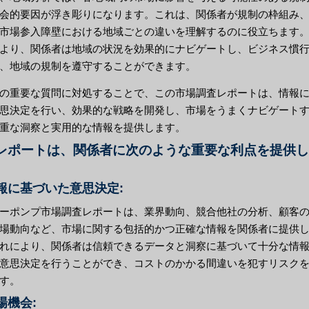
会的要因が浮き彫りになります。これは、関係者が規制の枠組み
市場参入障壁における地域ごとの違いを理解するのに役立ちます
より、関係者は地域の状況を効果的にナビゲートし、ビジネス慣
、地域の規制を遵守することができます。
の重要な質問に対処することで、この市場調査レポートは、情報
思決定を行い、効果的な戦略を開発し、市場をうまくナビゲート
重な洞察と実用的な情報を提供します。
レポートは、関係者に次のような重要な利点を提供し
情報に基づいた意思決定:
ーポンプ市場調査レポートは、業界動向、競合他社の分析、顧客
場動向など、市場に関する包括的かつ正確な情報を関係者に提供
れにより、関係者は信頼できるデータと洞察に基づいて十分な情
意思決定を行うことができ、コストのかかる間違いを犯すリスク
す。
市場機会: