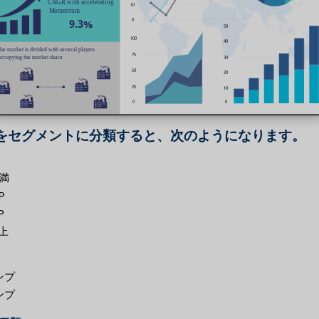
をセグメントに分類すると、次のようになります。
未満
P
P
以上
ンプ
ンプ