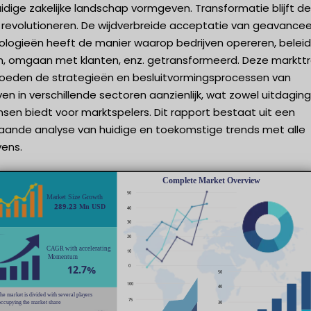
idige zakelijke landschap vormgeven. Transformatie blijft de
 revolutioneren. De wijdverbreide acceptatie van geavance
ologieën heeft de manier waarop bedrijven opereren, beleid
, omgaan met klanten, enz. getransformeerd. Deze marktt
loeden de strategieën en besluitvormingsprocessen van
ven in verschillende sectoren aanzienlijk, wat zowel uitdagin
nsen biedt voor marktspelers. Dit rapport bestaat uit een
aande analyse van huidige en toekomstige trends met alle
ens.