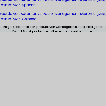
3 mln in 2032-Spaans
waarde van Automotive Dealer Management Systems (DMS
3 mln in 2032-Chinese
Insights Leader is een product van Consegic Business Intelligence
Pvt Ltd © Insights Leader | Alle rechten voorbehouden