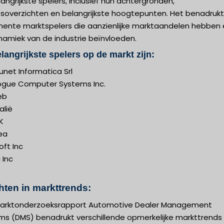
angrijkste spelers, inclusief hun achtergronden,
jfsoverzichten en belangrijkste hoogtepunten. Het benadruk
nente marktspelers die aanzienlijke marktaandelen hebben
namiek van de industrie beïnvloeden.
langrijkste spelers op de markt zijn:
net Informatica Srl
ogue Computer Systems Inc.
eb
alië
K
ea
ft Inc
 Inc
hten in markttrends:
arktonderzoeksrapport Automotive Dealer Management
ms (DMS) benadrukt verschillende opmerkelijke markttrends 