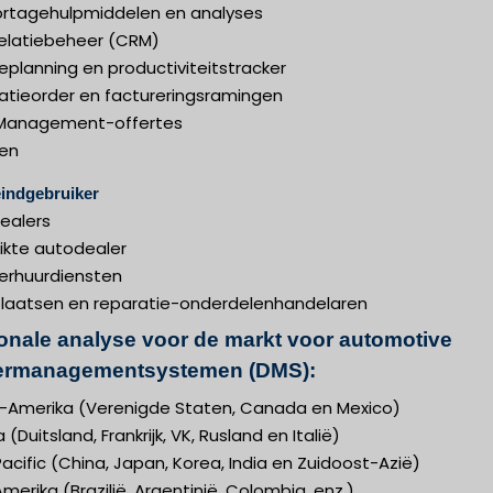
rtagehulpmiddelen en analyses
relatiebeheer (CRM)
eplanning en productiviteitstracker
atieorder en factureringsramingen
Management-offertes
en
indgebruiker
ealers
ikte autodealer
erhuurdiensten
laatsen en reparatie-onderdelenhandelaren
onale analyse voor de markt voor automotive
ermanagementsystemen (DMS):
-Amerika (Verenigde Staten, Canada en Mexico)
 (Duitsland, Frankrijk, VK, Rusland en Italië)
acific (China, Japan, Korea, India en Zuidoost-Azië)
merika (Brazilië, Argentinië, Colombia, enz.)