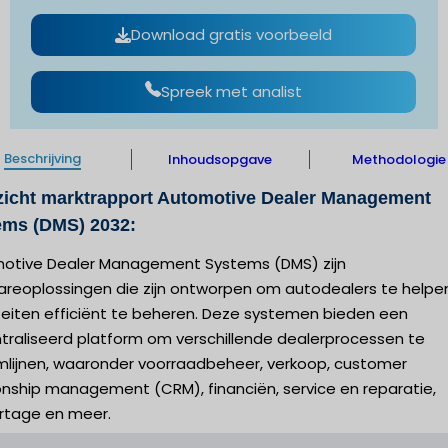
Download gratis voorbeeld
Spreek met analist
Beschrijving
Inhoudsopgave
Methodologie
zicht marktrapport Automotive Dealer Management
ems (DMS) 2032:
otive Dealer Management Systems (DMS) zijn
areoplossingen die zijn ontworpen om autodealers te helpe
iteiten efficiënt te beheren. Deze systemen bieden een
traliseerd platform om verschillende dealerprocessen te
mlijnen, waaronder voorraadbeheer, verkoop, customer
onship management (CRM), financiën, service en reparatie,
rtage en meer.