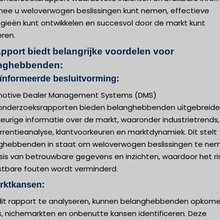
ee u weloverwogen beslissingen kunt nemen, effectieve
egieën kunt ontwikkelen en succesvol door de markt kunt
eren.
apport biedt belangrijke voordelen voor
nghebbenden:
ïnformeerde besluitvorming:
otive Dealer Management Systems (DMS)
onderzoeksrapporten bieden belanghebbenden uitgebreide
eurige informatie over de markt, waaronder industrietrends,
rentieanalyse, klantvoorkeuren en marktdynamiek. Dit stelt
ghebbenden in staat om weloverwogen beslissingen te ne
sis van betrouwbare gegevens en inzichten, waardoor het ri
stbare fouten wordt verminderd.
rktkansen:
dit rapport te analyseren, kunnen belanghebbenden opkom
s, nichemarkten en onbenutte kansen identificeren. Deze