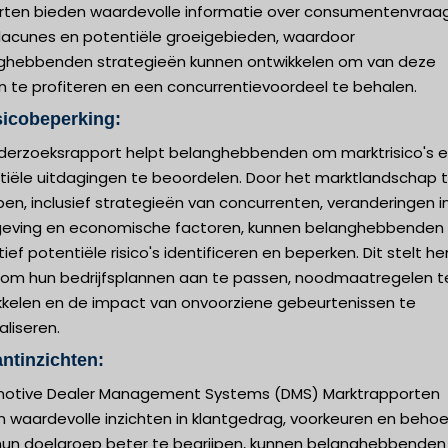
rten bieden waardevolle informatie over consumentenvraag
lacunes en potentiële groeigebieden, waardoor
ghebbenden strategieën kunnen ontwikkelen om van deze
n te profiteren en een concurrentievoordeel te behalen.
sicobeperking:
nderzoeksrapport helpt belanghebbenden om marktrisico's 
tiële uitdagingen te beoordelen. Door het marktlandschap 
pen, inclusief strategieën van concurrenten, veranderingen i
geving en economische factoren, kunnen belanghebbenden
ief potentiële risico's identificeren en beperken. Dit stelt he
 om hun bedrijfsplannen aan te passen, noodmaatregelen t
kkelen en de impact van onvoorziene gebeurtenissen te
liseren.
antinzichten:
otive Dealer Management Systems (DMS) Marktrapporten
n waardevolle inzichten in klantgedrag, voorkeuren en behoe
hun doelgroep beter te begrijpen, kunnen belanghebbenden