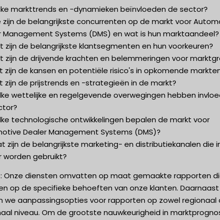
lke markttrends en -dynamieken beïnvloeden de sector?
 zijn de belangrijkste concurrenten op de markt voor Autom
r Management Systems (DMS) en wat is hun marktaandeel?
t zijn de belangrijkste klantsegmenten en hun voorkeuren?
t zijn de drijvende krachten en belemmeringen voor marktgr
 zijn de kansen en potentiële risico's in opkomende markte
 zijn de prijstrends en -strategieën in de markt?
lke wettelijke en regelgevende overwegingen hebben invlo
ctor?
lke technologische ontwikkelingen bepalen de markt voor
otive Dealer Management Systems (DMS)?
t zijn de belangrijkste marketing- en distributiekanalen die i
r worden gebruikt?
p: Onze diensten omvatten op maat gemaakte rapporten d
len op de specifieke behoeften van onze klanten. Daarnaast
n we aanpassingsopties voor rapporten op zowel regionaal 
naal niveau. Om de grootste nauwkeurigheid in marktprogno