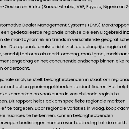
-Oosten en Afrika (Saoedi-Arabië, VAE, Egypte, Nigeria en Z
)
utomotive Dealer Management Systems (DMS) Marktrappor
een gedetailleerde regionale analyse die een uitgebreid inz
in de marktdynamiek en trends in verschillende geografisch
en. De regionale analyse richt zich op belangrijke regio's of
n, waarbij factoren als markt omvang, marktgroei, marktaan
mentengedrag en het concurrentielandschap binnen elke r
n onderzocht.
gionale analyse stelt belanghebbenden in staat om regiona
otentieel en groeimogelijkheden te identificeren. Het help
eke kenmerken en voorkeuren in verschillende regio's te
pen. Dit rapport helpt ook om specifieke regionale markten
ief te targeten. Door regionale variaties in vraag, koopkrach
rele nuances te herkennen, kunnen belanghebbenden
erwogen beslissingen nemen over toetreding tot de markt,