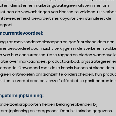
cten, diensten en marketingstrategieën afstemmen om
ief aan de verwachtingen van klanten te voldoen. Dit verbe
nttevredenheid, bevordert merkloyaliteit en stimuleert de
fsgroei.
ncurrentievoordeel:
ng tot marktonderzoeksrapporten geeft stakeholders een
rentievoordeel door inzicht te krijgen in de sterke en zwakk
n van hun concurrenten. Deze rapporten bieden waardevoll
matie over marktaandeel, productaanbod, prijsstrategieën e
perceptie. Gewapend met deze kennis kunnen stakeholders
egieën ontwikkelen om zichzelf te onderscheiden, hun produ
nsten te verbeteren en zichzelf effectief te positioneren in 
.
ngetermijnplanning:
onderzoeksrapporten helpen belanghebbenden bij
termijnplanning en -prognoses. Door historische gegevens,