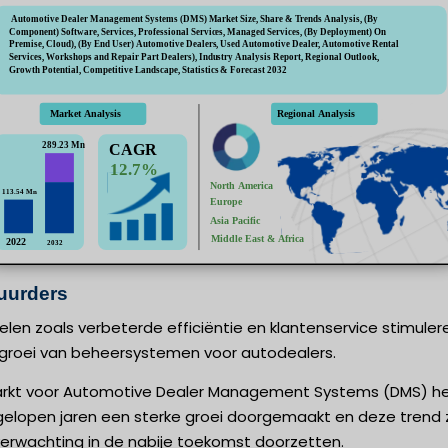
uurders
len zoals verbeterde efficiëntie en klantenservice stimuler
groei van beheersystemen voor autodealers.
rkt voor Automotive Dealer Management Systems (DMS) h
gelopen jaren een sterke groei doorgemaakt en deze trend 
verwachting in de nabije toekomst doorzetten.