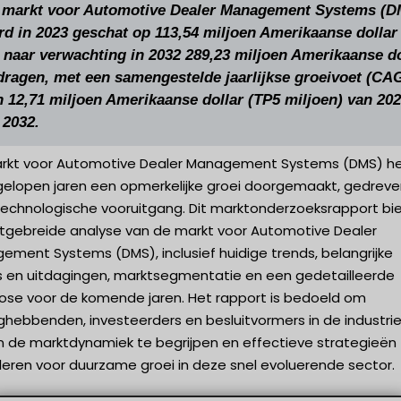
 markt voor Automotive Dealer Management Systems (D
rd in 2023 geschat op 113,54 miljoen Amerikaanse dollar
l naar verwachting in 2032 289,23 miljoen Amerikaanse do
dragen, met een samengestelde jaarlijkse groeivoet (CA
n 12,71 miljoen Amerikaanse dollar (TP5 miljoen) van 20
 2032.
rkt voor Automotive Dealer Management Systems (DMS) h
gelopen jaren een opmerkelijke groei doorgemaakt, gedrev
technologische vooruitgang. Dit marktonderzoeksrapport bi
itgebreide analyse van de markt voor Automotive Dealer
ement Systems (DMS), inclusief huidige trends, belangrijke
rs en uitdagingen, marktsegmentatie en een gedetailleerde
ose voor de komende jaren. Het rapport is bedoeld om
ghebbenden, investeerders en besluitvormers in de industrie
n de marktdynamiek te begrijpen en effectieve strategieën
leren voor duurzame groei in deze snel evoluerende sector.