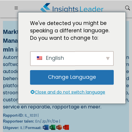
We've detected you might be
speaking a different language.
Marktwaarde voor Automotive Dealer
Do you want to change to:
Management Systems (DMS) USD 289,23
mln in 2032
Automotive Dealer Management Systems (DMS) zijn
English
softwareoplossingen die zijn ontworpen om
autodealers te helpen hun activiteiten efficiënt te
Change Language
beheren. Deze systemen bieden een gecentraliseerd
platform om verschillende dealerprocessen te
Close and do not switch language
stroomlijnen, waaronder voorraadbeheer, verkoop,
customer relationship management (CRM), financiën,
service en reparatie, rapportage en meer.
IL_1031 |
Rapport-ID:
En/Jp/Fr/De |
Rapporteer talen:
IL |
Uitgever:
Formaat: