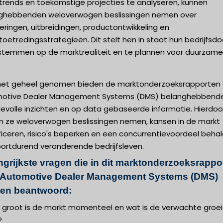
trends en toekomstige projecties te analyseren, kunnen
ghebbenden weloverwogen beslissingen nemen over
eringen, uitbreidingen, productontwikkeling en
oetredingsstrategieën. Dit stelt hen in staat hun bedrijfsd
 stemmen op de marktrealiteit en te plannen voor duurzame
het geheel genomen bieden de marktonderzoeksrapporten 
otive Dealer Management Systems (DMS) belanghebbend
evolle inzichten en op data gebaseerde informatie. Hierdoo
n ze weloverwogen beslissingen nemen, kansen in de markt
ficeren, risico's beperken en een concurrentievoordeel behal
oortdurend veranderende bedrijfsleven.
ngrijkste vragen die in dit marktonderzoeksrappo
 Automotive Dealer Management Systems (DMS)
en beantwoord:
e groot is de markt momenteel en wat is de verwachte groei
?