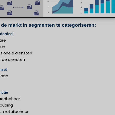
 de markt in segmenten te categoriseren:
derdeel
are
ten
ssionele diensten
rde diensten
nzet
catie
nctie
aadbeheer
ouding
en retailbeheer