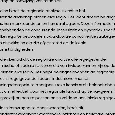
iding en toewijzing van middelen.
ien biedt de regionale analyse inzicht in het
rentielandschap binnen elke regio. Het identificeert belangr
rs, hun marktaandelen en hun strategieën. Deze informatie h
ghebbenden de concurrentie-intensiteit en dynamiek specif
elke regio te beoordelen, waardoor ze concurrentiestrategi
 ontwikkelen die zijn afgestemd op de lokale
omstandigheden.
dien benadrukt de regionale analyse alle regelgevende,
ische of sociale factoren die van invloed kunnen zijn op d
 binnen elke regio. Het helpt belanghebbenden de regionale
ies in regelgevende kaders, industrienormen en
edingsdrempels te begrijpen. Deze kennis stelt belanghebb
at om effectief door het regionale landschap te navigeren, 
fspraktijken aan te passen en te voldoen aan lokale regelgev
deze kernvragen te beantwoorden, biedt dit
onderzoeksrapport waardevolle inzichten en bruikbare infor